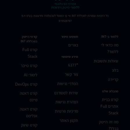
כל הזכויות שמורות למכללת
INT
איי טי המוסד לטכנולוגיה וחדשנות בע"מ ח.פ
515326767
ללמוד ב-INT
תשמעו סיפור
קורסי הייטק
במכללת INT
מה כדאי לי
בוגרים
קורס Full
ללמוד?
Stack
מידע שימושי
שאלות ותשובות
*6377
קורס סייבר
בלוג
צור קשר
לימודי AI
קריירה
הסדרי נגישות
קורס DevOps
מהבלוג שלנו
שירות לסטודנט
קורס דאטה
קורס בניית
סיינס
הצהרת נגישות
אתרים Full
קורס דאטה
מדיניות פרטיות
Stack
אנליסט
תקנון האתר
מה זה הייטק
קורס שיווק
בכלל?