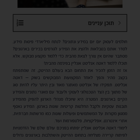
תוכן עניינים
חולמים לעסוק יום יום במידע ונתונים? לנתח מיליארדי פיסות מידע,
לסדר אותם בטבלאות ולהציג את המידע לגורמים בכירים בארגונים?
מסתבר שהיום אין צורך לצאת מהבית כדי ללמוד מקצוע מבוקש, אלא
תוכלו ללמוד דאטה אנליסט אונליין בפיג׳מה מהבית!
אז זה הזמן להכיר את התחום הבא בעולם ההייטק, זה שמתפתח
בקצב מהיר והפך לאחד המקצועות המבוקשים בשוק – דאטה
אנליסט. תפקידו של אנליסט מאתגר מאוד ובין היתר עליו להיות סוג
של מתווך בין הצד הטכנולוגי לעסקי ולעבוד עם מאגרי נתונים והמידע
הקיים בארגונים. המטרה היא שיוכלו מנהלי הארגון להפיק מהמידע
תובנות עסקיות ולקבל החלטות קריטיות שונות בארגון. המידע נאסף
ממגוון מקורות על המשתמשים ופעולות שונות כמו מרשתות חברתיות,
אתרי אינטרנט, אפליקציות, פלטפורמות ועוד.
לימודי דאטה אנליסט אונליין יפתחו בפניכם עולם שלם של הזדמנויות
לפיתוח קריירה מצליחה בתחום ההייטק והשתלבות בארגונים גדולים