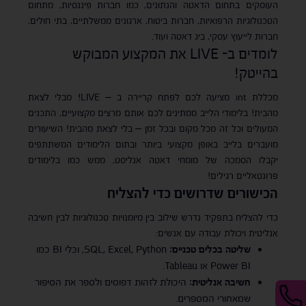
העוסקים בתחום הדאטה והנתונים, כמו חברות פיננסיות, מתחום
הטכנולוגיות הרפואיות, חברות ביטוח, ארגונים ממשלתיים, בתי חולים,
חברות לייעוץ עסקי, ביג דאטה ועוד.
לומדים ב- LIVE את המקצוע המבוקש
בהייטק!
מכללת int מציעה לכם לפתח קריירה ב – LIVE! מבלי לצאת
מהבית! בלימודי הלייב ממתינים לכם אותם מרצים מקצועיים, התכנים
המעולים וכל זה מכל מקום ובכל זמן – בלי לצאת מהבית! השיעורים
מועברים בלייב באופן מקצועי ביותר ובתום הלימודים המשתתפים
יקבלו הסמכה של מומחי דאטה אנליסט, ממש כמו בלימודים
פרונטאליים רגילים!
הכישורים שדרושים כדי להצליח
כדי להצליח בתפקיד נדרש שילוב בין מיומנויות טכנולוגיות לבין חשיבה
אנליטית ויכולת עבודה עם אנשים:
שליטה בכלים טכניים:
SQL, Excel, Python, וכלי BI כמו
Power BI או Tableau.
חשיבה אנליטית:
היכולת לזהות דפוסים ולספר את הסיפור
שמאחורי המספרים.