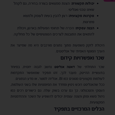
יכולות תקשורת:
הצגת ממצאים בצורה בהירה, גם לקהל
שאינו טכני ואנליטי.
סקרנות מקצועית:
רצון להבין בעיות לעומק ולמצוא
פתרונות.
הבנה עסקית:
הכרה של תחומי הפעילות בארגון, ויכולת
להתאים את התובנות לצרכים הספציפיים של כל מחלקה.
היכולת לזקק משמעות מתוך נתונים מורכבים היא מה שמייצר את
הערך המוסף האמיתי של אנליסטים.
שכר ואפשרויות קידום
שכר התחלתי של
דאטה אנליסט
נחשב לגבוה יחסית, במיוחד
בתעשיית ההייטק. מעבר לכך, זהו תפקיד שמאפשר התקדמות
לעולמות מקצועיים מגוונים כמו BI, אנליזה למוצר, או מדע הנתונים.
ככל שהאנליסט רוכש ניסיון ומחדד את המיומנויות שלו בשני העולמות,
העסקי והטכנולוגי, כך גם ערכו בשוק עולה. גם כישורים רכים כמו
ניהול משא ומתן והצגה עצמית יכולים להשפיע על השכר וההזדמנויות
המקצועיות.
הכלים המרכזיים בתפקיד