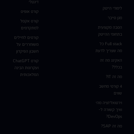
דיגטלי
לימודי הייטק
קורס אופיס
מגן סייבר
קורס אקסל
הסבה מקצועית
למתקדמים
בתחומי ההייטק
קורסים לחיילים
Full stack כל
משוחררים על
מה שצריך לדעת
חשבון הפיקדון
האקינג מה זה
קורס ChatGPT
בכלל?
ועקרונות הבינה
המלאכותית
מה זה IT?
4 קורסי מחשב
שווים
וירטואליזציה מהי
ואיך קשורה ל-
DevOps?
מה זה SAP?