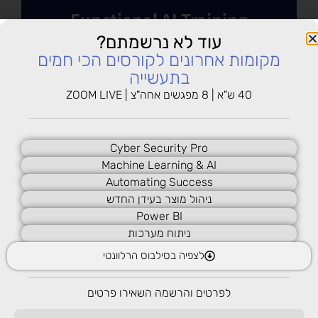
Functional AI Training
הכשרות AI לצוותים מקצועיים
עוד לא נרשמתם?
הכשרות מותאמות לפי תחום פעילות, תהליכי
מקומות אחרונים לקורסים הכי חמים
עבודה ואתגרים מקצועיים
בתעשייה
40 ש"א | 8 מפגשים אחה"צ | ZOOM LIVE
למידע נוסף
Industry AI Programs
Cyber Security Pro
תוכניות AI מותאמות לתעשיות
Machine Learning & AI
וענפים
Automating Success
הכשרות AI ייעודיות המותאמות לעולמות תוכן
ניהול מוצר בעידן החדש
מקצועיים, רגולציה, תהליכי עבודה ואתגרי
Power BI
התעשייה
ניתוח מערכות
למידע נוסף
לצפיה בסילבוס הרלוונטי
Enterprise AI
לפרטים והרשמה השאירו פרטים
הכשרות ויישום פרקטיקות AI