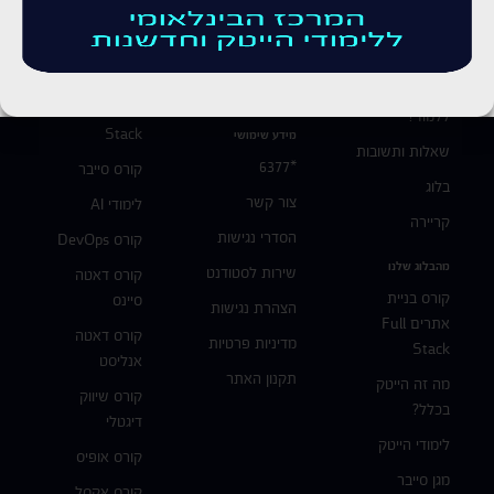
ללמוד ב-INT
תשמעו סיפור
קורסי הייטק
במכללת INT
מה כדאי לי
בוגרים
קורס Full
ללמוד?
Stack
מידע שימושי
שאלות ותשובות
*6377
קורס סייבר
בלוג
צור קשר
לימודי AI
קריירה
הסדרי נגישות
קורס DevOps
מהבלוג שלנו
שירות לסטודנט
קורס דאטה
קורס בניית
סיינס
הצהרת נגישות
אתרים Full
קורס דאטה
מדיניות פרטיות
Stack
אנליסט
תקנון האתר
מה זה הייטק
קורס שיווק
בכלל?
דיגטלי
לימודי הייטק
קורס אופיס
מגן סייבר
קורס אקסל