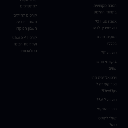
הסבה מקצועית
למתקדמים
בתחומי ההייטק
קורסים לחיילים
Full stack כל
משוחררים על
מה שצריך לדעת
חשבון הפיקדון
האקינג מה זה
קורס ChatGPT
בכלל?
ועקרונות הבינה
המלאכותית
מה זה IT?
4 קורסי מחשב
שווים
וירטואליזציה מהי
ואיך קשורה ל-
DevOps?
מה זה SAP?
סייבר התקפי
קאלי לינוקס
מהו?