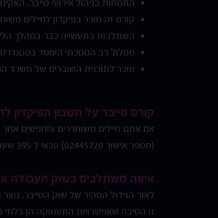
התמחות בניהול אירועי סייבר, האקינג
קורס זה מוכר בפיקדון לחיילים משוח
השתלבות בתעשייה כבר במהלך הלימ
מסלול רב הסמכתי העומד בסטנדרטים
מוכר לתוכנית השוברים של משרד ה
קורס סייבר על חשבון הפיקדון לח
אם אתם חיילים משוחררים ומחפשים אחר קו
(מספר אישור 02445720) וזכאי ל 395 שעות לימוד מתוך 514 אשר נלמדות בקורס.
איפה משתלבים בשוק העבודה אח
לאור הגידול המהיר של שוק הסייבר, נוצר 
זו הסיבה שאפשרויות התעסוקה הן בלתי נג