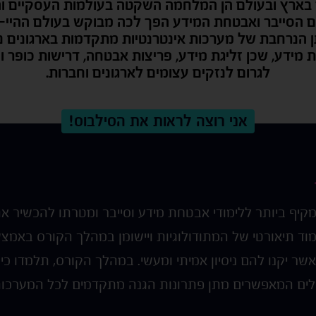
בארץ ובעולם הן המלחמה השקטה בעולמות העסקיים והבי
 הסייבר ואבטחת המידע הפך לכה מבוקש בעולם ההיי-
הנרחבת של מערכות אינטרנטיות מתקדמות בארגונים נ
מידע, שכן זליגת מידע, פריצות אבטחה, דרישות כופר ו
לגרום לנזקים עצומים לארגונים וחברות.
אני רוצה לראות את הסילבוס!
בית INT הינו הקורס המקיף ביותר ללימודי אבטחת מידע וסייבר ומטרתו
וד תיאורטי של המתודולוגיות ויישומן במהלך הקורס באמצע
אשר יקנו להם ניסיון אמיתי ומעשי. במהלך הקורס, תלמדו כ
ים המאפשרים מתן פתרונות הגנה מתקדמים לכל המערכות ב