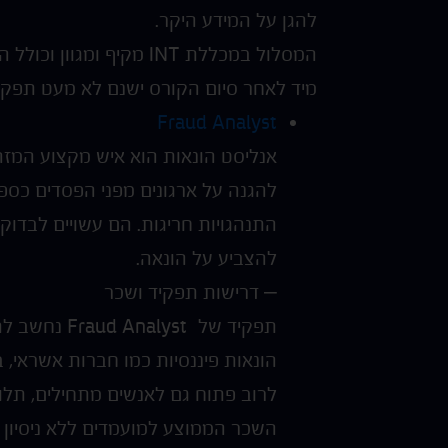
להגן על המידע היקר.
המסלול במכללת INT מקיף ומגוון וכולל הכשרה פרקטית אשר תסייע לסטודנטים להיכנס למגוון תפקידים שונים בתעשיית הסייבר.
מיד לאחר סיום הקורס ישנם לא מעט תפקיד
Fraud Analyst
אנליסט הונאות הוא איש מקצוע המזה
להגנה על ארגונים מפני הפסדים כספי
התנהגויות חריגות. הם עשויים לבדוק 
להצביע על הונאה.
– דרישות תפקיד ושכר
תפקיד של
d Analyst
הונאות פיננסיות כמו חברות אשראי, ב
לרוב פתוח גם לאנשים מתחילים, תלו