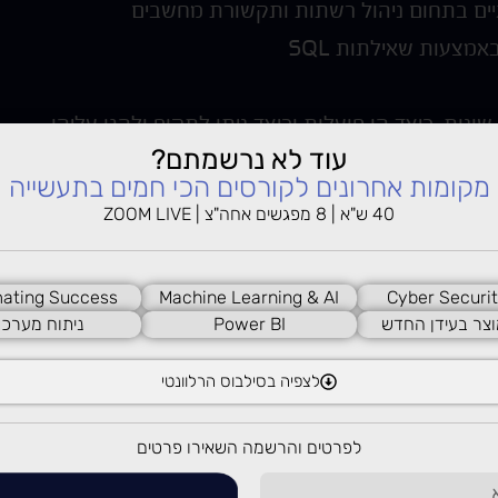
יים בתחום ניהול רשתות ותקשורת מחשבים
מצעות שאילתות SQL
ות, כיצד הן פועלות וכיצד ניתן לתקוף ולהגן עליהן
עוד לא נרשמתם?
מקומות אחרונים לקורסים הכי חמים בתעשייה
40 ש"א | 8 מפגשים אחה"צ | ZOOM LIVE
ating Success
Machine Learning & AI
Cyber Securit
פי באמצעות תרגול התקפות סייבר, מבדקי חדירה ועוד
וצר בעידן החדש
Power BI
ניתוח מערכו
פי ובמערך הסייבר ההגנתי
לצפיה בסילבוס הרלוונטי
דות, פרויקטים וסדנאות
לפרטים והרשמה השאירו פרטים