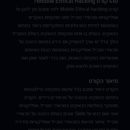
מהו קורס Mobile Ethical Hacking?
קורס Mobile Ethical hackling ילמד אתכם איך להגן על
אפליקציות ומכשירי מובייל מפני מתקפות האקרים
באמצעות למידת הטכנולוגיות המתקדמות ביותר בתחום
ההאקינג. בעולם בו אחוז מתקפות ההאקינג בעולם המובייל
הולך וגדל יש צורך להעמיק את הידע בתחום ההגנה על
מכשירי מובייל ואפליקציות באמצעות הבנת האיומים
ואפשרויות התקיפה השונות, זאת בכדי לאתר אותן ואת
האיומים השונים ולמנוע אותן.
תיאור הקורס
הקורס יכשיר אתכם בכל שיטות התקיפה הרלוונטיות
בתחום ההאקינג וההגנה על מכשירים ניידים. הקורס
מתמקד בעולמות ההאקינג במכשירי מובייל, אפליקציות
ועוד ושם דגש על Skills שונים בעולם ההגנה על מכשירי
מובייל: איתור פגיעות במכשירי מובייל ואפליקציות וחדירה
אליהם (מבחני חדירה), ארכיטקטורת מובייל,פיתוח