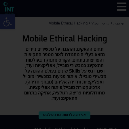
פתח 
Mobile Ethical Hacking
>
>
דף הבית
קורסי-חשכ"ל
Mobile Ethical Hacking
תחום ההאקינג וההגנה על מכשירים ניידים
נמצא בעלייה מתמדת לאור מספר התקיפות
והפריצות בתחום. הקורס מתמקד בעולמות
ההאקינג במכשירי מובייל, אפליקציות ועוד,
ושם דגש על Skills שונים בעולם ההגנה על
מכשירי מובייל: איתור פגיעות במכשירי מובייל
ואפליקציות וחדירה אליהם (מבחני חדירה),
ארכיטקטורת מובייל,פיתוח אפליקציות,
מתודולוגיות פריצה, רגולציה, אתיקה בתחום
ההאקינג ועוד.
אני רוצה לראות את הסילבוס