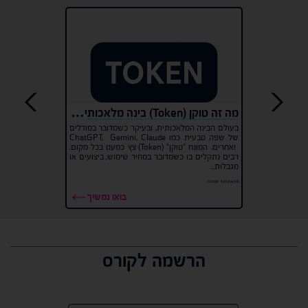
applications through
Activity Manager
מה זה טוקן (Token) בינה מלאכותית ולמה הוא משמש?
בעולם הבינה המלאכותית, ובעיקר כשמדובר במודלים
של שפה טבעית כמו ChatGPT, Gemini, Claude
ואחרים, המונח "טוקן" (Token) צץ כמעט בכל מקום.
רבים נתקלים בו כשמדובר במחיר שימוש, ביצועים או
מגבלות...
#fullstack
#פיתוח
בואו נמשיך
הרשמה לקורס