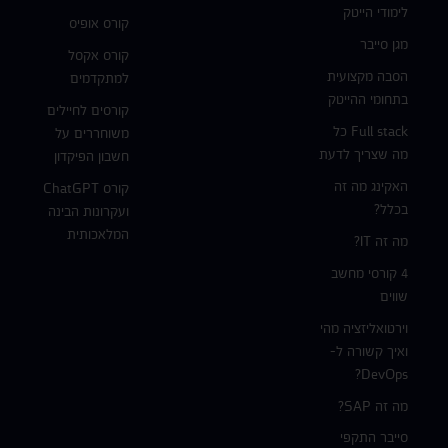
לימודי הייטק
קורס אופיס
מגן סייבר
קורס אקסל
הסבה מקצועית
למתקדמים
בתחומי ההייטק
קורסים לחיילים
Full stack כל
משוחררים על
מה שצריך לדעת
חשבון הפיקדון
האקינג מה זה
קורס ChatGPT
בכלל?
ועקרונות הבינה
המלאכותית
מה זה IT?
4 קורסי מחשב
שווים
וירטואליזציה מהי
ואיך קשורה ל-
DevOps?
מה זה SAP?
סייבר התקפי