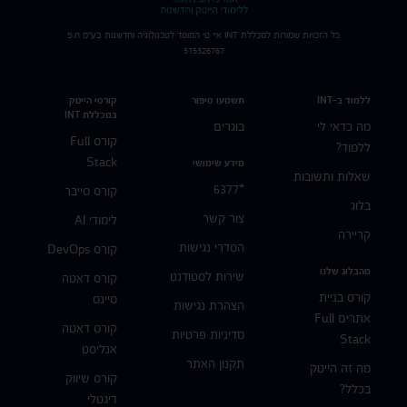
כל הזכויות שמורות למכללת
INT
איי טי המוסד לטכנולוגיה וחדשנות בע"מ ח.פ
515326767
ללמוד ב-INT
תשמעו סיפור
קורסי הייטק
במכללת INT
מה כדאי לי
בוגרים
קורס Full
ללמוד?
Stack
מידע שימושי
שאלות ותשובות
*6377
קורס סייבר
בלוג
צור קשר
לימודי AI
קריירה
הסדרי נגישות
קורס DevOps
מהבלוג שלנו
שירות לסטודנט
קורס דאטה
קורס בניית
סיינס
הצהרת נגישות
אתרים Full
קורס דאטה
מדיניות פרטיות
Stack
אנליסט
תקנון האתר
מה זה הייטק
קורס שיווק
בכלל?
דיגטלי