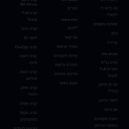
במכללת INT
מה כדאי לי
בוגרים
קורס Full
ללמוד?
Stack
מידע שימושי
שאלות ותשובות
*6377
קורס סייבר
בלוג
צור קשר
לימודי AI
קריירה
הסדרי נגישות
קורס DevOps
מהבלוג שלנו
שירות לסטודנט
קורס דאטה
קורס בניית
סיינס
הצהרת נגישות
אתרים Full
קורס דאטה
מדיניות פרטיות
Stack
אנליסט
תקנון האתר
מה זה הייטק
קורס שיווק
בכלל?
דיגטלי
לימודי הייטק
קורס אופיס
מגן סייבר
קורס אקסל
הסבה מקצועית
למתקדמים
בתחומי ההייטק
קורסים לחיילים