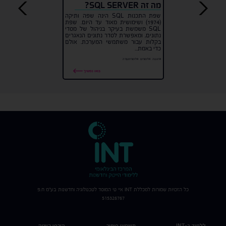
מה זה SQL SERVER?
שפת התכנות SQL הינה שפה ותיקה
(1974) ושימושית מאוד עד היום. שפת
SQL משמשת בעיקר בניהול של מסדי
נתונים, ומאפשרת לסדר נתונים הנאגרים
בקלות עבור משתמשי המערכת. אולם
כדי באמת...
#דאטה
#לימודים
#לימודיתעודה
בואו נמשיך
כל הזכויות שמורות למכללת
INT
איי טי המוסד לטכנולוגיה וחדשנות בע"מ ח.פ
515326767
ללמוד ב-INT
תשמעו סיפור
קורסי הייטק