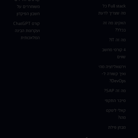
Full stack כל
משוחררים על
מה שצריך לדעת
חשבון הפיקדון
האקינג מה זה
קורס ChatGPT
בכלל?
ועקרונות הבינה
המלאכותית
מה זה IT?
4 קורסי מחשב
שווים
וירטואליזציה מהי
ואיך קשורה ל-
DevOps?
מה זה SAP?
סייבר התקפי
קאלי לינוקס
מהו?
מבחן פילת