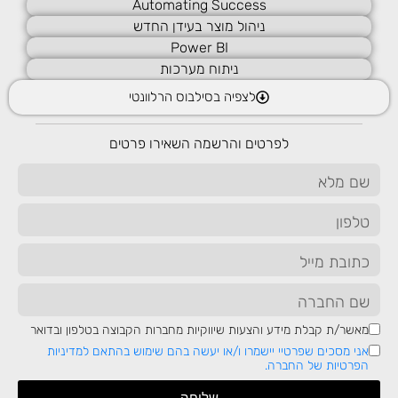
Automating Success
מהיר מאוד. השינויים דווקא בתקופה זו מתבקשים, הן בשל שינויי
ניהול מוצר בעידן החדש
השוק, שינוי הרגלי הצריכה שעברה לאונליין, תצורת העבודה שעברה
Power BI
לבית ובכלל נראה שהקורונה שינתה את חיינו לחלוטין. אם כך, כדי
ניתוח מערכות
לשרוד חברות וארגונים זקוקים לבצע שינויים בהתאם למגמות
ודרישות השוק, ובין היתר קבלת החלטות עסקיות הרות גורל החייבות
לצפיה בסילבוס הרלוונטי
להתבסס על נתונים מדויקים.
את ההמלצות הללו מביא אנליסט נתונים על סמך איסוף נתונים מכלל
לפרטים והרשמה השאירו פרטים
הדטאות והמידע הקיים בארגון כמו מרשתות חברתיות, ממערכות
CRM, מסקרים פנימיים, נתוני רכישות, מאפיקי פרסום שונים וכו'.
כמובן שעל סמך הניתוחים שביצע האנליסט, הוא מגיש המלצות
לביצוע השינויים וקבלת החלטות עסקיות שונות.
רוצים לדעת מידע על לימודי דאטה אנליסט? למידע המפורט
לחצו כאן!
לקביעת שיחת ייעוץ חינם
מאשר/ת קבלת מידע והצעות שיווקיות מחברות הקבוצה בטלפון ובדואר
אני מסכים שפרטיי יישמרו ו/או יעשה בהם שימוש בהתאם למדיניות
הפרטיות של החברה.
שליחה