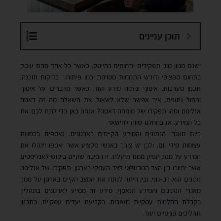
תוכן עניינים
ישנם מגוון סוגי תפקידים ותחומים בהייטק, כאשר כל אחד מהם עוסק
בתחום ספציפי ודורש התמחות מסוימת כמו פיתוח, בדיקות תוכנה,
תכנון מערכות, איסוף וניתוח מידע ועוד. כאשר מדברים על איסוף
וניהול נתונים, איך אפשר שלא לשאול את השאלה מה זה דאטה
אנליסט ומהו תפקידו של מומחה דאטה? אנחנו כאן כדי לתת לכם את
כל המידע, אז בהחלט שווה להישאר.
כיום מאגרי הנתונים והמידע הקיימים בארגונים, נאספים בכמויות
עצומות מידי יום, ולכן יש צורך באנשי מקצוע אשר יאספו וינהלו את
המידע על מנת הפיק ממנו תועלת. זו הסיבה שקיים ביקוש לאנליסטים
אשר יתווכו בין הצד הטכנולוגי לצד העסקי בארגון. תפקידו של אנליסט
נתונים הוא רב-גוני, ובין היתר לנתח את המצב הקיים בארגון על סמך
מאגרי הנתונים והמידע הנאסף. מידע זה מסייע לארגונים בתהליך
בקבלת החלטות עסקיות חשובות, בקביעת יעדים עסקיים, בתכנון
תהליכים פנימיים ועוד.