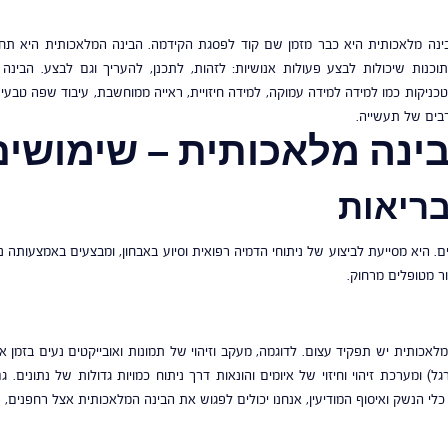
ינה מלאכותית היא כבר מזמן שם קוד לפסגת הקידמה. הבינה המלאכותית היא ת
תוכנות שיכולות לבצע פעולות אנושיות: לזהות, לתכנן, להעריך וגם לבצע. הב
טכניקות כמו למידה למידה עמוקה, למידה חיזויית, ראייה ממוחשבת, עיבוד שפה טבעי
בים של תעשייה.
ינה מלאכותית – שימושים
ריאות
יא מסייעת לביצוע של ניתוחי הדמיה רפואית וסיוע באבחון, ומבצעים באמצעותה נית
ר מטופלים מרחוק.
לאכותית יש תפקיד עצום. לדוגמה, מעקב וזיהוי של תמונות ואובייקטים נעים בזמן א
גל) ומערכת זיהוי וחיזוי של איומים והונאות דרך ניתוח כמויות גדולות של נתוני
לי הנשק ואיסוף המודיעין, אנחנו יכולים לפגוש את הבינה המלאכותית אצל רחפנים, רו