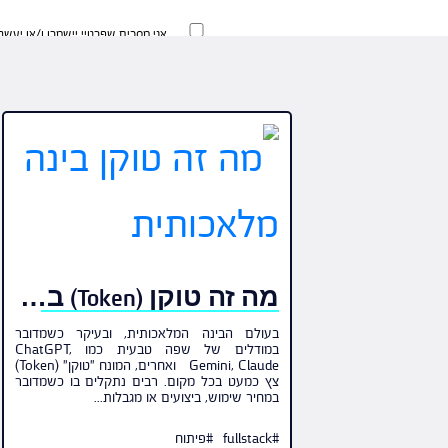
אני מסכים שפרטיי יישמרו ו/או יעש
של החברה.
אני מסכים שפרטיי יישמרו ו/או יעש
של החברה.
מה זה טוקן (Token) בינה מלאכותית ולמה הוא משמש?
בעולם הבינה המלאכותית, ובעיקר כשמדובר
במודלים של שפה טבעית כמו ChatGPT,
Gemini, Claude ואחרים, המונח "טוקן" (Token)
צץ כמעט בכל מקום. רבים נתקלים בו כשמדובר
במחיר שימוש, ביצועים או מגבלות...
#fullstack
#פיתוח