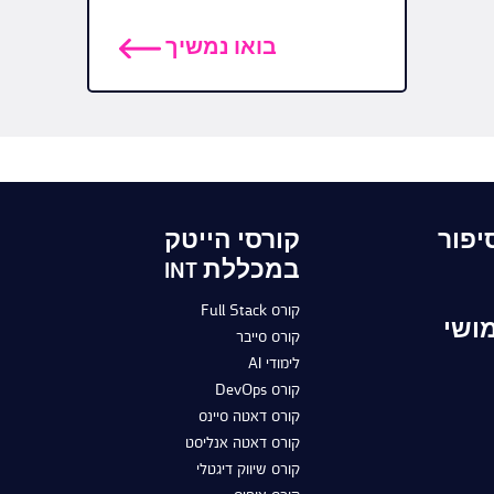
בואו נמשיך
יפור
קורסי הייטק
במכללת INT
קורס Full Stack
ושי
קורס סייבר
לימודי AI
קורס DevOps
קורס דאטה סיינס
קורס דאטה אנליסט
קורס שיווק דיגטלי