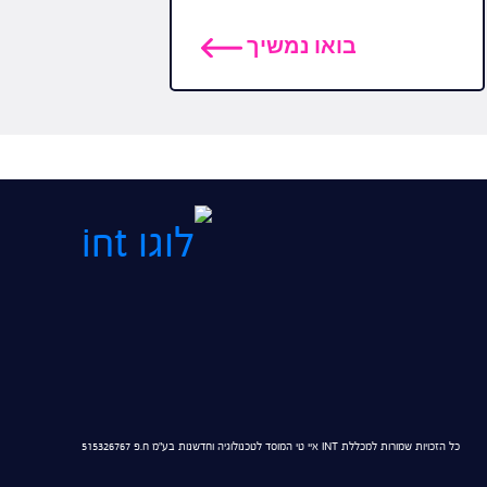
בואו נמשיך
כל הזכויות שמורות למכללת
INT
איי טי המוסד לטכנולוגיה וחדשנות בע"מ ח.פ 515326767