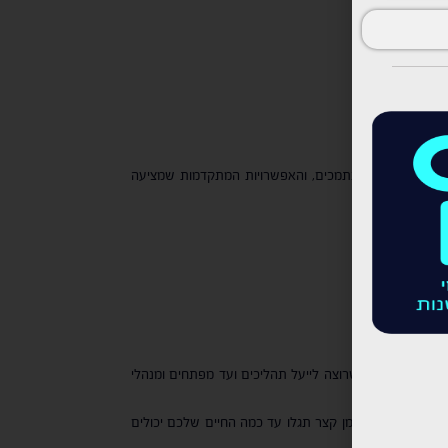
 טמון בנוחות השימוש, קלות ההגדרה, כמות החיבורים הנתמכים, והאפשרויות המתקדמות שמציעה
 – מבעל עסק קטן שרוצה לייעל תהליכים ועד מפתחים ומנהלי
אם אתם רוצים לחסוך זמן, להפחית טעויות ולשפר את היעילות בעבודה עם כלים דיגיטליים – כדאי להתחיל ללמוד על Zapier ולהתנסות ביצירת Zap פשוט. תוך זמן קצר תגלו עד כמה החיים שלכם יכולים