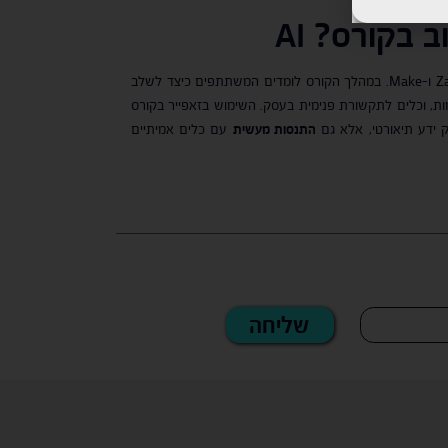
ב בקורס
?
AI
באמצעות כלים כמו Zapier ו-Make. במהלך הקורס לומדים המשתתפים כיצד לשלב
ותית – כמו חיבור בין צ’אטבוטים למערכות CRM, אוטומציות שיווקיות מתקדמות, וכלים לתקשורת פנימית בעסק. השימוש בזאפייר בקורס
ק ידע תיאורטי, אלא גם
התנסות מעשית
עם כלים אמיתיים