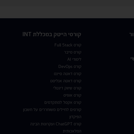
ר
קורסי הייטק במכללת INT
קורס Full Stack
קורס סייבר
י
לימודי AI
קורס DevOps
קורס דאטה סיינס
קורס דאטה אנליסט
קורס שיווק דיגטלי
קורס אופיס
קורס אקסל למתקדמים
קורסים לחיילים משוחררים על חשבון
הפיקדון
קורס ChatGPT ועקרונות הבינה
המלאכותית