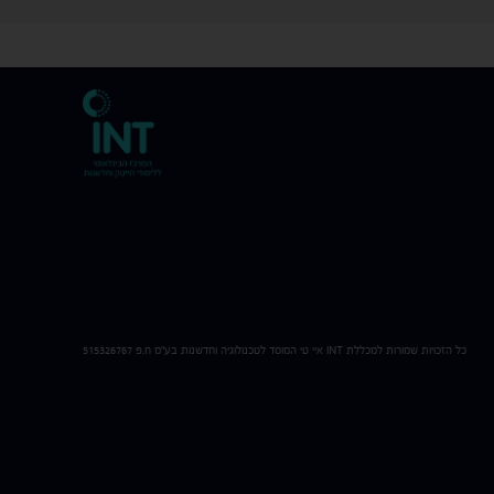
כל הזכויות שמורות למכללת
INT
איי טי המוסד לטכנולוגיה וחדשנות בע"מ ח.פ 515326767