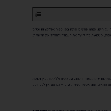
 חיינו. אנחנו פוגשים אותה באין ספור אפליקציות וכלים
נות, ומשמשת כדי לייעל את העבודה ולהגדיל את הרווחיות.
מערכות שונות בצורה חכמה, אוטומטית וללא קוד. כאן נכנסת
יקציות. במאמר זה נסביר בצורה מעמיקה מהו Zapier, איך הוא פועל, למי הוא מתאים, ומה אפשר לעשות איתו – גם אם אין לכם רקע
תוב שורת קוד אחת. הפלטפורמה מאפשרת ליצור
אינטגרציות