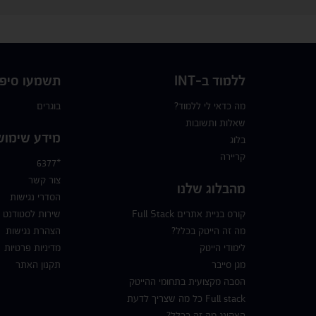
ללמוד ב-INT
תשמעו סיפו
מה כדאי לי ללמוד?
בוגרים
שאלות ותשובות
מידע שימוש
בלוג
קריירה
*6377
צור קשר
מהבלוג שלנו
הסדרי נגישות
קורס בניית אתרים Full Stack
שירות לסטודנט
מה זה הייטק בכלל?
הצהרת נגישות
לימודי הייטק
מדיניות פרטיות
מגן סייבר
תקנון האתר
הסבה מקצועית בתחומי ההייטק
Full stack כל מה שצריך לדעת
האקינג מה זה בכלל?