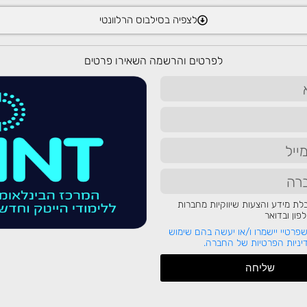
לצפיה בסילבוס הרלוונטי
לפרטים והרשמה השאירו פרטים
לים אחרים
?
Zapier אינו היחיד בשוק. יש גם את Make (לשעבר Integromat), IFTTT, n8n ואחרים. ההבדל העיקרי
ת מידע והצעות שיווקיות מחברות
ון ובדואר
פרטיי יישמרו ו/או יעשה בהם שימוש
ניות הפרטיות של החברה.
ים עסקיים ואישיים לאוטומטיים, בקלות יחסית וללא כתיבת קוד. הוא מתאים לכל אחד
שליחה