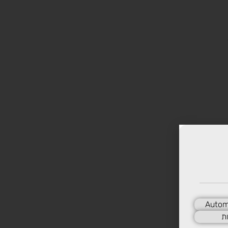
Autom
ת