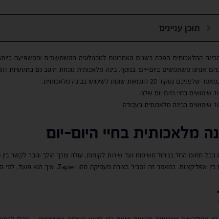
תוכן עניינים
בינה המלאכותית הפכה בשנים האחרונות לטכנולוגיה המשמעותית והמשפיעה ביותר על
הם אנחנו משתמשים ביום-יום. בנוסף, בינה מלאכותית נוכחת היטב גם בתעשיות השו
אמר שלפניכם נסקור 20 דוגמאות שונות לשימוש בבינה מלאכותית:
ושים בחיי היום יום שלנו
ושים בבינה מלאכותית בעבודה
 בכל תחום החל בניהול משימות ועד שירות לקוחות, עולה צורך הולך וגובר לקשר בין 
, פלטפורמה חכמה לאוטומציה של תהליכים בין אפל
ין אפליקציות ושירותים מקוונים שונים כדי לבצע פעולות אוטומטיות – מבלי לכ