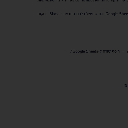
לדוגמה: נניח שאתם מקבלים טופס צור קשר באתר שלכם. בכל פעם שמישהו ממלא את הטופס, אתם רוצים שהפרטים ייכנסו אוטומטית לגליון Google Sheets, וגם שתישלח לכם התראה ב-Slack. במקום