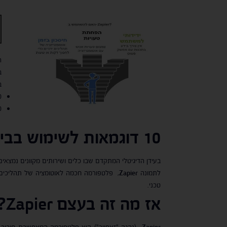
ה
ב
במ
10 שימ
10 שימ
10 דוגמאות לשימוש בבינה מלאכותית בחיי היום-יום
בעידן הדיגיטלי המתקדם שבו כלים ושירותים מקוונים נמצאים
לתמונה
Zapier
טכני.
אז מה זה בעצם
Zapier
?
Zapier
(נהגה "זאפייר") היא פלטפורמה המאפשרת חיבור ב