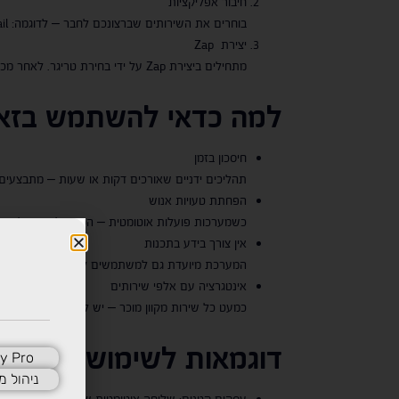
חיבור אפליקציות
בוחרים את השירותים שברצונכם לחבר – לדוגמה: Gmail ו-Google Drive. נותנים הרשאות לזאפייר לגשת לחשבון שלכם.
יצירת Zap
מתחילים ביצירת Zap על ידי בחירת טריגר. לאחר מכן מגדירים את הפעולות שיתרחשו בעקבותיו. ניתן לבדוק כל שלב לפני הפעלת ה-Zap.
למה כדאי להשתמש בזאפ
חיסכון בזמן
תהליכים ידניים שאורכים דקות או שעות – מתבצעים
הפחתת טעויות אנוש
כשמערכות פועלות אוטומטית – הסיכון לשכוח, להקלי
אין צורך בידע בתכנות
המערכת מיועדת גם למשתמשים לא-טכניים. ממשק פ
אינטגרציה עם אלפי שירותים
כמעט כל שירות מקוון מוכר – יש לו חיבור ל-Zapier, החל משירותי CRM ועד אפליקציות לשיווק, חשבונאות, תמיכה ועוד.
דוגמאות לשימושים נפוצי
y Pro
ניהול מ
עסקים קטנים: שליחה אוטומטית של קבלות, ניהול לידים, חיבור בין חנו