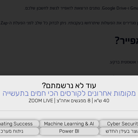
ייר
?
 אוטומטית ברקע.
ד לא נכון או לטעות – פוחת משמעותית.
עוד לא נרשמתם?
מקומות אחרונים לקורסים הכי חמים בתעשייה
שוט וידידותי למשתמש.
40 ש"א | 8 מפגשים אחה"צ | ZOOM LIVE
ם
ating Success
Machine Learning & AI
Cyber Securit
וצר בעידן החדש
Power BI
ניתוח מערכו
ת Shopify למערכת דיוור.