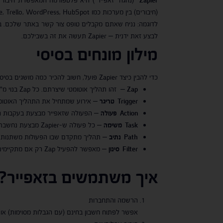
(חיבורים) בין מערכות כמו Gmail, Google Sheets, Slack, Salesforce, Trello, WordPress, HubSpot, ועוד אלפי שירותים נוספים.
לבצע זאת ידנית – Zapier תעשה את זה בשבילכם.
מילון מונחים בסיסי
כדי להבין כיצד Zapier פועל, חשוב להכיר כמה מושגים בסיסיים:
Zap
– זהו תהליך אוטומטי שיצרתם. כל Zap בנוי מ"טריגר" (Trigger) ופעולה אחת או יותר (Actions). לדוגמה: "כאשר מתקבל אימייל חדש → הוסף שורה ל-Google Sheets".
Trigger
טריגר
– אירוע שמתחיל את התהליך האוטומטי.
Action
פעולה
– הפעולה שזאפייר מבצעת בעקבות הטרי
Task
משימה
– כל פעולה ש-Zapier מבצעת נחשבת למשימה. יש לכך משמעות במנויים לפי כמות משימות חודשית.
Path
נתיב
– תהליך מתקדם שבו הפעולות משתנות לפי תנאים מס
Filter
סינון
– מאפשר להפעיל Zap רק אם מתקיימים תנאים מסוימים. לדוגמה: רק אם השם בשדה הוא "דני", או רק אם הסכום מעל 500 ₪.
איך משתמשים בזאפייר
?
הרשמה והתחברות
אפשר לפתוח חשבון בחינם (עם הגבלות מסוימות) או