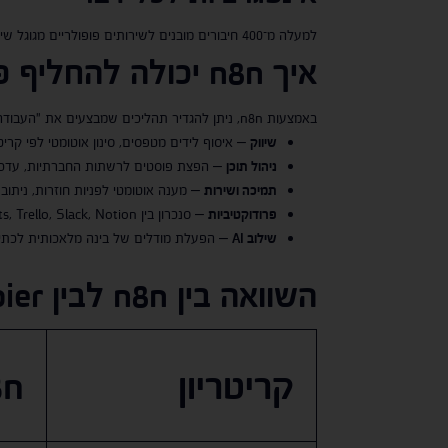
למעלה מ־400 חיבורים מובנים לשירותים פופולריים מגוגל שיטס, דרך Slack, טלגרם ו־HubSpot, ועד OpenAI ו־Shopify.
איך
n8n
יכולה להחליף פע
באמצעות n8n, ניתן להגדיר תהליכים שמבצעים את "העבודה השחורה" במקומכם:
שיווק
– איסוף לידים מטפסים, סינון אוטומטי לפי קריטרי
ניהול תוכן
– הפצת פוסטים לרשתות החברתיות, עדכון ב
תמיכה ושירות
– מענה אוטומטי לפניות חוזרות, ניתוב 
פרודוקטיביות
– סנכרון בין Google Sheets, Trello, Slack, Notion וכלי עבודה נוספים.
שילוב
AI
– הפעלת מודלים של בינה מלאכותית לכתיבה,
השוואה בין
n8n
לבין
Zapier
קריטריון
8n