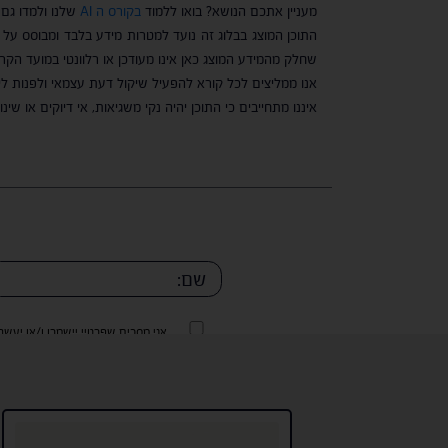
מעניין אתכם הנושא? בואו ללמוד
בקורס ה AI
שלנו ולמדו גם
התוכן המוצג בבלוג זה נועד למטרות מידע בלבד ומבוסס על נ
שחלק מהמידע המוצג כאן אינו מעודכן או רלוונטי במועד הקרי
אנו ממליצים לכל קורא להפעיל שיקול דעת עצמאי ולפנות ליו
איננו מתחייבים כי התוכן יהיה נקי משגיאות, אי דיוקים או ש
אני מסכים שפרטיי יישמרו ו/או יעש
של החברה.
אני מסכים שפרטיי יישמרו ו/או יעש
של החברה.