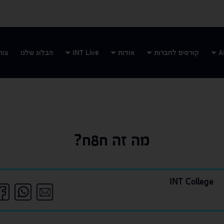
קורסים לחברות
אודות
INT Live
הבלוג שלנו
צור
מה זה n8n?
INT College