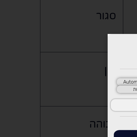
סגור
אין
Autom
ת
גבוהה