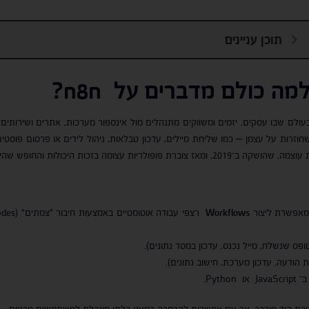
תוכן עניינים
מה כולם מדברים על n8n?
עולם שבו עסקים, יזמים ומשווקים מתנהלים מול אינספור מערכות, אתרים ושירותים, 
חוזרות על עצמן – כמו שליחת מיילים, עדכון טבלאות, ניהול לידים או פרסום פוסטים ג
ת עצומה בזכות היכולות והחופש שהיא מציעה.
Workflows
ס שנשלח, מייל נכנס, עדכון במסד נתונים).
ודעה, עדכון מערכת, חישוב נתונים).
Pyt.
 בכתיבת קוד מורכב, אך עם אפשרות להרחבה כמעט בלתי מוגבלת למשתמשים טכניים.