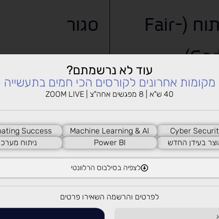
פתוח (Fair-
סגור
Cod
עוד לא נרשמתם?
מקומות אחרונים לקורסים הכי חמים בתעשייה
40 ש"א | 8 מפגשים אחה"צ | ZOOM LIVE
מלאה (Self-
אין
ating Success
Machine Learning & AI
Cyber Securit
Hoste
וצר בעידן החדש
Power BI
ניתוח מערכו
לצפיה בסילבוס הרלוונטי
לה / חינמית
גבוהה
לפרטים והרשמה השאירו פרטים