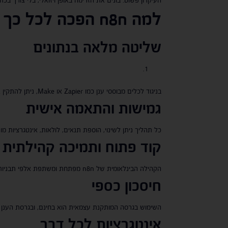
למה
n8n
הפכה לכל כך פ
שליטה מלאה בנתונים
בניגוד לכלים מבוססי ענן כמו Zapier או Make, ניתן להתקין את n8n בשרת פרטי (Self-Hosted) וכך לשמור את כל המידע אצלכם – יתרון עצום לעסקים עם מידע רגיש.
גמישות והתאמה אישית
כל תהליך ניתן לשינוי, הוספת תנאים, לולאות, אינטגרציות מותאמות, חיבור ל־
קוד פתוח ותמיכה קהילתית
הקהילה הבינלאומית של n8n מפתחת ומשתפת אלפי תבניות מוכנות (Templates) לשימוש חופשי, כך שקל להתחיל.
חיסכון כספי
השימוש בגרסה המותקנת עצמאית הוא בחינם, ובגרסת הענן 
אינטגרציות לכל דבר