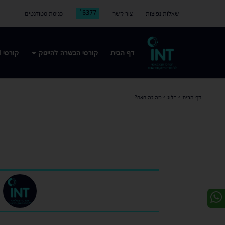
6377*
שאלות נפוצות
צור קשר
כניסת סטודנטים
דף הבית
קורסי הכשרה להייטק
קורסי AI
דף הבית
>
בלוג
>
מה זה n8n?