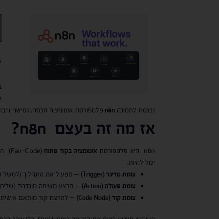
ל
ב
ש
נכנסת לתמונה
n8n
פלטפורמת אוטומציה חכמה, גמישה ורבת עוצמה, שהושקה ב־2019, ומאז צוברת פופולריו
אז מה זה בעצם
n8n
?
n8n היא פלטפורמת
אוטומציה בקוד פתוח
(Fair-Code) המאפשרת ליצור
יכול להיות:
צומת טריגר
(Trigger)
– מפעיל את התהליך (למשל טופ
צומת פעולה
(Action)
– מבצע משימה מוגדרת (שליחת ה
צומת קוד
(Code Node)
– להרצת קוד מותאם אישית ב־ JavaScript או hon
העיקרון פשוט: בונים את הזרימה באופן ויזואלי, בלי צורך