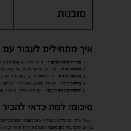
מובנות
איך מתחילים לעבוד עם
בחירת סביבת התקנה
– שרת פרטי עם Docker, התקנה דרך npm, או שימוש בענן של n8n.
הגדרת טריגר
– בחירת האירוע שיתניע את האוטומציה
הוספת פעולות
– גרירה ושחרור של צמתים, קישור בי
בדיקות ודיבוג
– הפעלת מצב Debug לזיהוי שגיאות וטיוב התהליך.
שימוש בתבניות מוכנות
– התחלה מהירה על בסיס פתרו
סיכום: למה כדאי להכיר את n8n כבר ע
n8n היא לא עוד כלי אוטומציה היא פלטפורמה שנותנת לכם שליטה מלאה, חופש יצירתי ואפשרות לחסוך זמן וכסף.
בין אם אתם עסק קטן שרוצה לאטמט פעולות יומיומיות, או ארגון גדול הזקוק לפתרונות מורכב