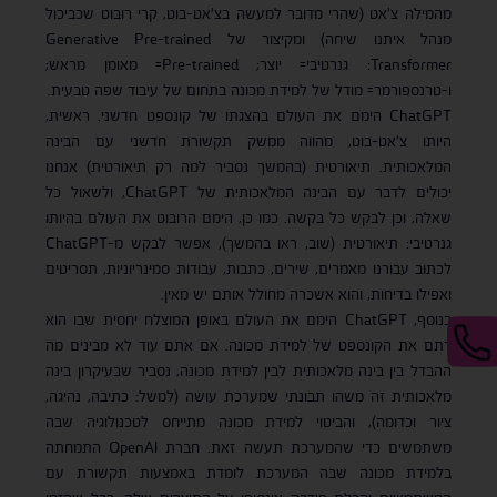
מהמילה צ'אט (שהרי מדובר למעשה בצ'אט-בוט, קרי רובוט שכביכול
מנהל איתנו שיחה) ומקיצור של Generative Pre-trained
Transformer: גנרטיבי= יוצר; Pre-trained= מאומן מראש;
ו-טרנספורמר= מודל של למידת מכונה בתחום של עיבוד שפה טבעית.
ChatGPT הימם את העולם בהצגתו של קונספט חדשני. ראשית,
היותו צ'אט-בוט, מהווה ממשק תקשורת חדשני עם הבינה
המלאכותית. תיאורטית (בהמשך נסביר למה רק תיאורטית) אנחנו
יכולים לדבר עם הבינה המלאכותית של ChatGPT, ולשאול כל
שאלה, וכן לבקש כל בקשה. כמו כן, הימם הרובוט את העולם בהיותו
גנרטיבי: תיאורטית (שוב, ראו בהמשך), אפשר לבקש מ-ChatGPT
לכתוב עבורנו מאמרים, שירים, כתבות, עבודות סמינריוניות, תסריטים
ואפילו בדיחות, והוא אשכרה מחולל אותם יש מאין.
בנוסף, ChatGPT הימם את העולם באופן המוצלח יחסית שבו הוא
רתם את הקונספט של למידת מכונה. אם אתם עוד לא מבינים מה
ההבדל בין בינה מלאכותית לבין למידת מכונה, נסביר שבעיקרון בינה
מלאכותית זה משהו תבונתי שמערכת עושה (למשל: כתיבה, נהיגה,
ציור וכדומה), והביטוי למידת מכונה מתייחס לטכנולוגיה שבה
משתמשים כדי שהמערכת תעשה זאת. חברת OpenAI התמחתה
בלמידת מכונה שבה המערכת לומדת באמצעות תקשורת עם