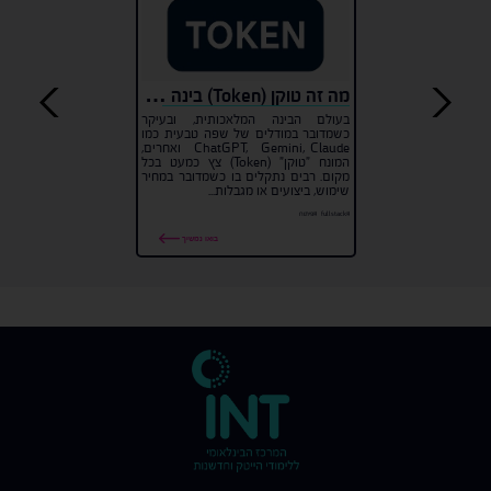
מה זה טוקן (Token) בינה מלאכותית ולמה הוא משמש?
בעולם הבינה המלאכותית, ובעיקר
כשמדובר במודלים של שפה טבעית כמו
ChatGPT, Gemini, Claude ואחרים,
המונח "טוקן" (Token) צץ כמעט בכל
מקום. רבים נתקלים בו כשמדובר במחיר
שימוש, ביצועים או מגבלות...
#fullstack
#פיתוח
בואו נמשיך