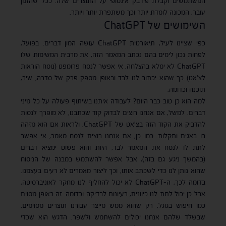
המשתמשים וקבלת פידבק אינסופי על התוצרים שלה. ככל שהזמן
עובר, המכונה לומדת יותר וכך משתפרת יותר ויותר.
השימושים של ChatGPT
כפי שציינו לעיל, תיאורטית ChatGPT עושה המון דברים. בפועל,
לפחות נכון לימים בהם נכתב המאמר הזה, את מרבית המשימות שלו
ChatGPT לא ימלא בהצלחה. אי אפשר לנסח פרומפט (נוסח הוראות
לצ'אט) כך שהוא יכתוב לנו לבד ובאופן מספק פרק של סדרה, שיר,
תוכנה וכדומה.
למה הוא כן טוב כבר היום? לעבודה איתנו בשיתוף פעולה על כל מיני
דברים. למשל, אם אנחנו רוצים לבדוק קוד שכתבנו, לא מופרך לנסות
להדביק את הקוד הזה בצ'אט של ChatGPT, ולראות אם הוא מזהה
בו באגים ותקלות. כמו כן, אם אנחנו רוצים לנסח מאמר, אי אפשר
לתת לו לנסח את המאמר לבד, היות והוא פשוט ימציא דברים
(בהמשך ניגע גם בזה), אבל אפשר להשתמש במבנה של הניסוח
שהוא נותן לנו כדי לשכתב אותו, וכך ליצור מאמרים לא רעים בעצמנו.
בדומה לכך, ה-ChatGPT לא יכול להחליף לנו מחקר לאוניברסיטה,
אבל כן יכול לתת לנו כיוונים, רעיונות לבדיקה וכדומה. זה באופן מסוים
כמו חיפוש בגוגל, רק שהוא ממש מייצר עבורנו תוצרים מסוימים,
שבשלד שלהם אנחנו יכולים להשתמש ולשפר. הדגש הוא שכדי