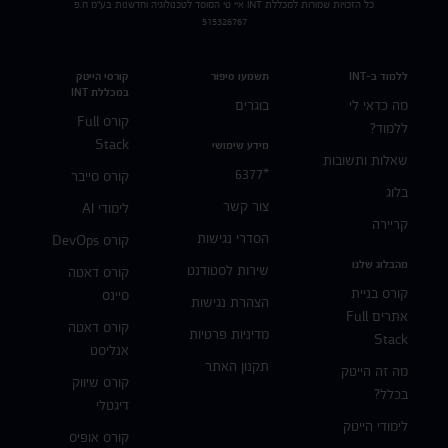
כל הזכויות שמורות למכללת
INT
איי טי המוסד לטכנולוגיה וחדשנות בע"מ ח.פ
515326767
ללמוד ב-INT
תשמעו סיפור
קורסי הייטק
במכללת INT
מה כדאי לי
בוגרים
קורס Full
ללמוד?
Stack
מידע שימושי
שאלות ותשובות
*6377
קורס סייבר
בלוג
צור קשר
לימודי AI
קריירה
הסדרי נגישות
קורס DevOps
מהבלוג שלנו
שירות לסטודנט
קורס דאטה
קורס בניית
סיינס
הצהרת נגישות
אתרים Full
קורס דאטה
מדיניות פרטיות
Stack
אנליסט
תקנון האתר
מה זה הייטק
קורס שיווק
בכלל?
דיגטלי
לימודי הייטק
קורס אופיס