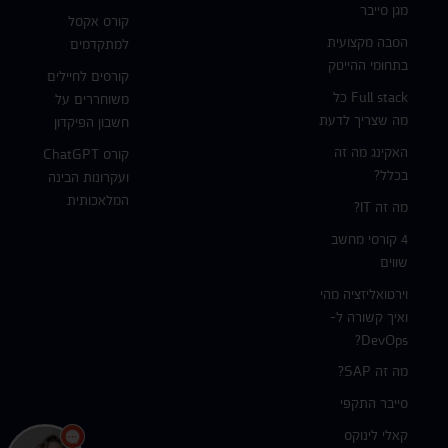
מגן סייבר
קורס אקסל
הסבה מקצועית
למתקדמים
בתחומי ההייטק
קורסים לחיילים
Full stack כל
משוחררים על
מה שצריך לדעת
חשבון הפיקדון
האקינג מה זה
קורס ChatGPT
בכלל?
ועקרונות הבינה
המלאכותית
מה זה IT?
4 קורסי מחשב
שווים
וירטואליזציה מהי
ואיך קשורה ל-
DevOps?
מה זה SAP?
סייבר התקפי
קאלי לינוקס