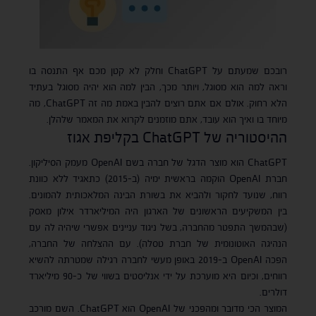
רובכם שמעתם על ChatGPT וחלק לא קטן מכם אף התנסה בו
וראה למה הוא מסוגל, ויותר מכך, הבין למה הוא יהיה מסוגל בעתיד
הלא רחוק. אולם אם אתם רוצים להבין באמת מה זה ChatGPT, מה
מיוחד בו ואיך הוא עובד, אתם מוזמנים לקרוא את המאמר שלהלן.
ההיסטוריה של ChatGPT בקליפת אגוז
ChatGPT הוא מוצר הדגל של חברה בשם OpenAI מעמק הסיליקון.
חברת OpenAI הוקמה בראשית ימיה (ב-2015) כתאגיד ללא כוונת
רווח, שנועד לחקור ולהביא את בשורת הבינה המלאכותית להמונים.
בין המשקיעים הראשונים של הארגון היה המיליארדר אילון מאסק
(שבהמשך התפטר מהחברה, בשל ניגוד עניינים אפשרי שיהיה לה עם
הנהיגה האוטונומית של חברת טסלה). עם ההצלחה של החברה,
הפכה OpenAI ב-2019 באופן מעשי לחברה רגילה שמטרתה להשיא
רווחים, וכיום היא מוערכת על ידי אנליסטים בשווי של כ-90 מיליארד
דולרים.
המוצר הכי מדובר ומהפכני של OpenAI הוא ChatGPT. השם מורכב