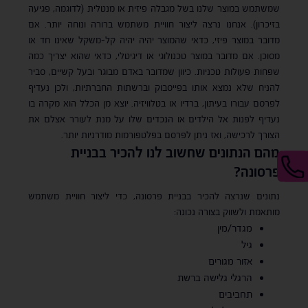
שמשתמש במוצר שלנו בשל מגבלה פיזית או מנטלית (לדוגמה, פגיעה
בזיכרון). אנחנו נרצה ליצור חוויית משתמש ברורה ונוחה יותר. אם
מדובר במוצר פיזי, כדאי שהמוצר יהיה יהיה קל-משקל שאינו חד או
מסוכן. אם מדובר במוצר טכנולוגי או דיגיטלי, כדאי שהוא יצריך כמה
שפחות פעולות טכניות. כיוון שמדובר באדם מבוגר ובעל קשיים, סביר
להניח שלא נמצא אותו בפייסבוק וברשתות החברתיות, ולכן נעדיף
לפרסם עבורו בעיתון, ברדיו או בטלוויזיה. יוצא מן הכלל הוא מקרה בו
נעדיף לפנות אל הילדים או הנכדים שלו על מנת לעורר אצלם את
הצורך לרכישה, ואז ניתן לפרסם בפלטפורמות מודרניות יותר.
מהם הנתונים שחשוב לנו להכיר בבניית
פרסונה?
נתונים שנרצה להכיר בבניית פרסונה, כדי ליצור חוויית משתמש
מותאמת ולשווק בצורה נכונה:
מגדר/מין
גיל
אזור מגורים
הרגלי גלישה ברשת
תחביבים