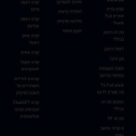
שירות לסטודנט
קורס דאטה
קורס בניית
סיינס
הצהרת נגישות
אתרים Full
קורס דאטה
מדיניות פרטיות
Stack
אנליסט
תקנון האתר
מה זה הייטק
קורס שיווק
בכלל?
דיגטלי
לימודי הייטק
קורס אופיס
מגן סייבר
קורס אקסל
הסבה מקצועית
למתקדמים
בתחומי ההייטק
קורסים לחיילים
Full stack כל
משוחררים על
מה שצריך לדעת
חשבון הפיקדון
האקינג מה זה
קורס ChatGPT
בכלל?
ועקרונות הבינה
המלאכותית
מה זה IT?
4 קורסי מחשב
שווים