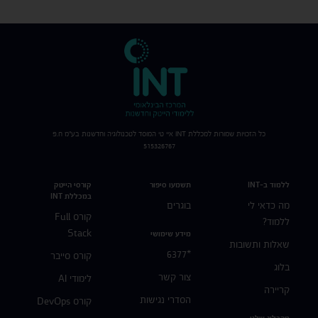
כל הזכויות שמורות למכללת
INT
איי טי המוסד לטכנולוגיה וחדשנות בע"מ ח.פ
515326767
ללמוד ב-INT
תשמעו סיפור
קורסי הייטק
במכללת INT
מה כדאי לי
בוגרים
קורס Full
ללמוד?
Stack
מידע שימושי
שאלות ותשובות
*6377
קורס סייבר
בלוג
צור קשר
לימודי AI
קריירה
הסדרי נגישות
קורס DevOps
מהבלוג שלנו