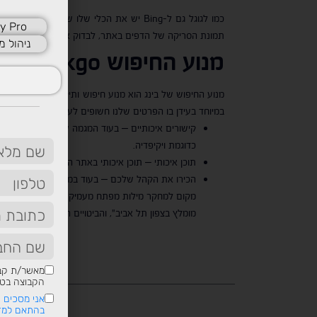
y Pro
תמונת הסריקה של הדפים באתר, לבדוק את ביטויי החיפוש 
ניהול מ
מנוע החיפוש
ckduckgo
מנוע החיפוש של בינג הוא מנוע חיפוש ותיק ששם דגש על הג
במיוחד בעידן בו הפרטים שלנו חשופים לענקיות הטכנולוגיה. כמו בינג גם מנוע החיפוש של duckduckgo דומה מאוד למנו
קישורים איכותיים – בעוד המגמה של קישורים הולכת 
כדוגמת ויקיפדיה.
תוכן איכותי – תוכן איכותי באתר הוא פרמטר חשוב ל
הכירו את הקהל שלכם – בעוד במנועי חיפוש אחרים 
מקום למחקר מילות מפתח מעמיק. אם בגוגל, לדוגמה, ה
מומלץ בצפון תל אביב", והביטויים האלה צריכים להופ
מאשר/ת קבל
הקבוצה בטלפ
אני מסכים ש
בהתאם למדי