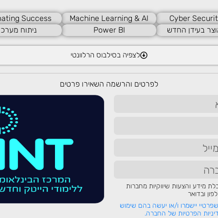
ating Success
Machine Learning & AI
Cyber Securit
שהאתר מדורג בהם ואת איכות הקישורים החיצוניים שמפנים אל האתר שלכם.
וצר בעידן החדש
Power BI
ניתוח מערכו
Du
לצפיה בסילבוס הרלוונטי
נת הפרטיות, ולכן נמנע משמירת פרטי גולשים ולא מתחקה אחר תוצאות החיפוש שלהם
ע החיפוש של גוגל, אך גם במקרה שלו ישנם דגשים מיוחדים:
לפרטים והרשמה השאירו פרטים
ופוחתת בגוגל, במנוע החיפוש של דקדקגו מערך קישורים עדיין נחשב מאוד. לכן, מומ
קידום בכל מנועי החיפוש, ובפרט במנוע החיפוש של דקדקגו.
הפרטיות היא לא שלמה ומנוע החיפוש יודע להתאים לכם הצעות בהתאם למיקום שלכם
גולש יכול לכתוב "סושי מומלץ" ולקבל הצעות לסושי בעיר מגוריו, במנוע החיפוש של 
יע באתר.
ת מידע והצעות שיווקיות מחברות
ון ובדואר
פרטיי יישמרו ו/או יעשה בהם שימוש
לקביעת שיחת ייעוץ חינם
ניות הפרטיות של החברה.