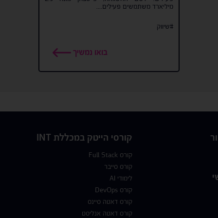
מיליארד משתמשים פעילים....
#שיווק
בואו נמשיך
ר
קורסי הייטק במכללת INT
קורס Full Stack
קורס סייבר
י
לימודי AI
קורס DevOps
קורס דאטה סיינס
קורס דאטה אנליסט