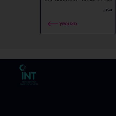
#שיווק
בואו נמשיך