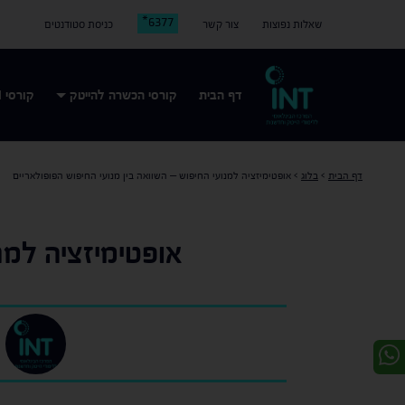
6377*
שאלות נפוצות
צור קשר
כניסת סטודנטים
דף הבית
קורסי הכשרה להייטק
קורסי AI
דף הבית
>
בלוג
>
אופטימיזציה למנועי החיפוש – השוואה בין מנועי החיפוש הפופולאריים
אופטימיזציה למנ