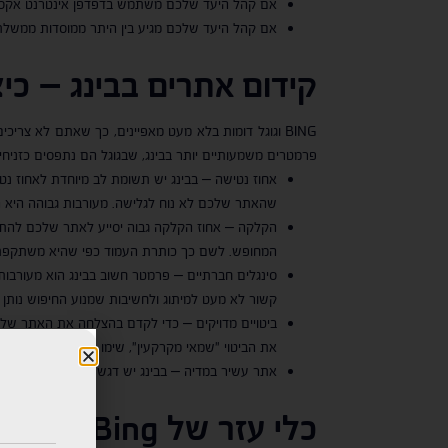
אם קהל היעד שלכם משתמש בדפדפן אינטרנט אקספלורר
אם קהל היעד שלכם מגיע בין היתר ממוסדות ממשלתי
קידום אתרים בבינג – כי
BING וגוגל דומות בלא מעט מאפיינים, כך שאתם לא צר
פרמטרים משמעותיים יותר בבינג, שבגוגל הם נתפסים כזניחי
אחוז נטישה – בבינג יש תשומת לב מיוחדת לאחוז נ
שהאתר שלכם לא נוח לגלישה. מעורבות גבוהה היא הכ
הקלקה – אחוז הקלקה גבוה יסייע לאתר שלכם להתקד
המחופש. לשם כך כותרת העמוד כפי שהיא משתקפת בג
סינגלים חברתיים – פרמטר חשוב בבינג הוא מעורבות
קשור לא מעט למיתוג ולחשיבות שמנוע החיפוש נותן ל
ביטויים מדויקים – כדי לקדם בהצלחה את האתר שלכם 
את הביטוי "שמאי מקרקעין", שימו עליו דגש ותוותרו 
אתר עשיר במדיה – בבינג יש דגש על אתר עשיר במדי
כלי עזר של
Bing