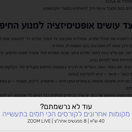
 או EDGE
ים בהם מקובל או אף חייב להשתמש במוצרי מיקרוסופט
צד עושים אופטימיזציה למנוע החיפ
יכים להמציא את הגלגל מחדש, ומהלכים שתבצעו על האתר שלכם כדי להתאים אותו לגו
ם ולכן אנחנו לא משקיעים בהם תשומת לב מיוחדת:
טישה. אם גולש נכנס לאתר שלכם ובתוך שניות ספורות חוזר אחורה למנוע החיפוש, 
רחית מאוד לקידום בבינג.
ם. אם האתר השני, השלישי או הרביעי בתוצאות החיפוש מקבלים יותר הקלקות מהאת
וגל + תיאור – יביאו להקלקות גבוהות.
 חברתית שיוצאת מהאתר ובעמודים החברתיים – שיתופים, לייקים, תגובות – הן בא
זה.
במנוע החיפוש של בינג יש צורך בביטויים מדויקים ככל הניתן כדי שהמנוע ידע לקש
על הביטוי "שמאות מקרקעין" שעשויה להביא לכם גולשים לא רלוונטיים ולפגוע באתר.
עוד לא נרשמתם?
ה כדוגמת סרטונים ותמונות, בעוד בגוגל הדגש הוא בעיקר על התוכן וגם אתר ללא מ
מקומות אחרונים לקורסים הכי חמים בתעשייה
40 ש"א | 8 מפגשים אחה"צ | ZOOM LIVE