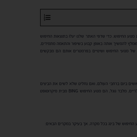
מנוע החיפוש, כדי שדפי האתר שלנו יעלו בתוצאות החיפוש
מומלץ להמשיך אותה באופן קבוע בשיפור והתאמה מתמידים,
 של מנועי החיפוש ושינויים בפרמטרים אותם הם מבקשים
פושים ביום ברחבי העולם, ואם נחליט שלא לשים את הביצים
בסל אחד – נוכל לקבל נתח נאה גם ממנועי החיפוש הנוספים בעוד המתחרים שלנו לא בהכרח נותנים להם תשומת לב. שני מנועי חיפוש פופולריים, מלבד גוגל, הם מנוע החיפוש BING מבית מיקרוסופט