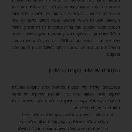
השקעה. מדובר במדד שמאפשר לנו לבדוק את היעילות של השקעה
מסוימת מול התמורה אותה היא מביאה לנו, ובכך להחליט האם היא
כדאית לנו מבחינה כלכלית ואף לבחור בין חלופות. ROI חיובי
משמעותו שפעולת השיווק שביצענו מניבה רווחים, כלומר יש יותר
הכנסות מאשר הוצאות, אבל בחלק מהמקרים זה לא מספיק, למשל
ב-ROI חיובי נמוך שלא לוקח בחשבון את זמן ההשקעה שלנו. במאמר
שלפניכם נסביר לעומק מה זה ROI, כיצד ניתן להשתמש בנוסחת
החישוב ומה הם הנתונים שחשוב לקחת בחשבון לטובת חישוב חכם
ואפקטיבי.
הנתונים שחשוב לקחת בחשבון
כשמבצעים שקלול של הכנסות המגיעות אלינו כתוצאה מפעולה
שיווקית פחות הוצאות שלנו עבור הפעולה השיווקית, יש מספר
פרמטרים שמומלץ לקחת בחשבון כדי להגיע לנתון שמשקף לנו
תמונת מצב אמיתית ככל הניתן:
הכנסות – בשורת ההכנסות, האם אנחנו מחשבים את
העלות המלאה ששילם הלקוח, או את הרווח שלנו לאחר
ניכוי מע"מ והפחתה של הוצאות נוספות כמו עלות משלוח