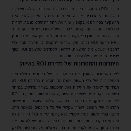
מדידת ROI משחקת תפקיד מרכזי בקבלת החלטות ויש לה משמעות
גדולה מטבע הדברים – היא מאפשרת למנהלי השיווק להבין האם
ההשקעה בפרויקט או בקמפיין שווה את התמורה שהיא מניבה. למרות
מגבלותיו, זהו כלי עזר עוצמתי לבחירה של אסטרטגיות שיווק עתידיות.
מלבד זאת, זה כמובן כלי לקמפיינים שמנוהלים בזמן אמת. אם קמפיין
PPC מראה ROI גבוה, יתכן שכדאי להקצות לו תקציב נוסף כדי
להכפיל ולשלש את התוצאות. לחלופין קמפיינים שמציגים ROI נמוך
צריכים שיפור או אפילו עצירה מוחלטת.
היתרונות והחסרונות של מדידת
ROI
בשיווק
לצד האפשרות להעריך את האפקטיביות של הקמפיינים שלנו ואת
האפקטיביות של כלי השיווק, ישנם גם חסרונות במדידת ROI. לא
תמיד קל לאמוד את העלויות ואת ההכנסות בצורה מדויקת, במיוחד
כשמדובר בקמפיינים שיש להם השפעה ארוכת טווח. בנוסף, ה- ROI
לא תמיד משקף את כל ההיבטים של הצלחה שיווקית, כמו שיפור
התדמית של המותג. לאחר שקלול של כל ההיבטים במאמר הזה,
מדובר בכלי חשוב ולנהל קמפיין ללא בחינה של ה-ROI זה יהיה לא
מקצועי במקרה הטוב, וחסר אחריות במקרה הרע. יש לעשות את
המדידה תוך שאיפה לקבל תמונה רחבה.שאלות אלה ונוספות, ולדייק