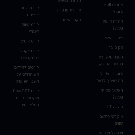
הצהרת נגישות
אתרים Full
קורס דאטה
מדיניות פרטיות
Stack
אנליסט
תקנון האתר
מה זה הייטק
קורס שיווק
בכלל?
דיגטלי
לימודי הייטק
קורס אופיס
מגן סייבר
קורס אקסל
הסבה מקצועית
למתקדמים
בתחומי ההייטק
קורסים לחיילים
Full stack כל
משוחררים על
מה שצריך לדעת
חשבון הפיקדון
האקינג מה זה
קורס ChatGPT
בכלל?
ועקרונות הבינה
המלאכותית
מה זה IT?
4 קורסי מחשב
שווים
וירטואליזציה מהי