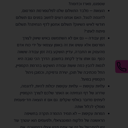
שספגנו, מארז וכדומה?
הוצאות – מלבד התשלום שלנו לפלטפורמת הפרסום,
לדוגמה לגוגל, האם אנחנו רוצים לחשב בפנים גם תשלום
חודשי לאיש השיווק? תשלום אחסון לדף הנחיתה? תשלום
פיתוח לאתר?
זמן עבודה – גם אם לא השתמשנו באיש שיווק לצורך
הפרסום אלא עשינו את זה באופן עצמאי על ידי כוח אדם
מהעסק או החברה, עדיין הושקע בזה זמן עבודה ששווה
כסף. גם אותו צריך לקחת בחשבון. הדרך הכי טובה היא
לנסות להבין כמה שעות עבודה הושקעו בהרמת הקמפיין,
החל מכתיבה של תוכן, יצירת גרפיקה, וכמובן ניהול
הקמפיין בפועל.
עלויות עקיפות – עלויות עקיפות יכולות להיות, לדוגמה,
שדרוג של דף הנחיתה או האתר שלכם לצורך הקמפיין.
לעיתים מדובר באלפי שקלים. גם אם זו הוצאה חד-פעמית
מומלץ לכלול אותה.
המרות עקיפות – לא תמיד ההמרה תקרה בחשיפה
הראשונה של הלקוח הפוטנציאלי, ולפעמים הוא יצטרך עוד
זמן להתבשל על זה אך אתם תהיו אצלו במחשבה. אם