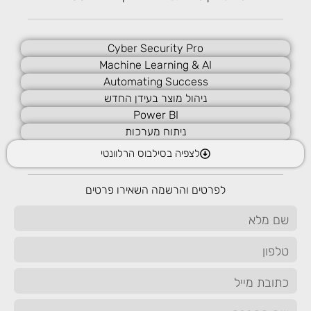
להבין, השאיפה שלנו תהיה שהאחוז יהיה גבוה מאוד.
מה נחשב ל
-ROI
טוב
?
Cyber Security Pro
ל-ROI טוב אין ערך מוחלט. זה תלוי במטרה של הפעולה השיווקית
Machine Learning & AI
וגם בסוג העסק ובציפיות שלו. אמנם ROI גבוה מעיד על השקעה
Automating Success
משתלמת, אך זה עניין יחסי. לדוגמה, קמפיין שמניב ROI של 20%
ניהול מוצר בעידן החדש
עשוי להיות מצוין עבור עסק קטן שמחפש להימנע מהוצאות מיותרות,
Power BI
בעוד שבחברות גדולות עם תקציבי פרסום רחבים ROI של 20% עשוי
ניתוח מערכות
להיות פחות מרשים. ככל שה-ROI גבוה יותר, כך מדובר בהשקעה
משתלמת יותר. יחד עם זה חשוב לזכור שההשקעה לא תמיד נמדדת
לצפיה בסילבוס הרלוונטי
רק בכסף. ישנם קמפיינים שמעוניינים לחזק את התודעה של הקהל
כלפי המותג, או ליצור קשרים ארוכי טווח שיבואו לידי ביטוי הרבה אחרי
לפרטים והרשמה השאירו פרטים
הקמפיין. לכן ROI טוב הוא כזה שמתאים לציפיות של העסק.
הסקת מסקנות ושיפור קמפיינים לביצועים
מושלמים
ראשית, כדאי לדעת שלא כל תוצאת קמפיין נמדדת בכסף. לפעמים,
אנחנו פשוט מחפשים חשיפה למותג, סקרנות ושיתוף תכנים, דבר