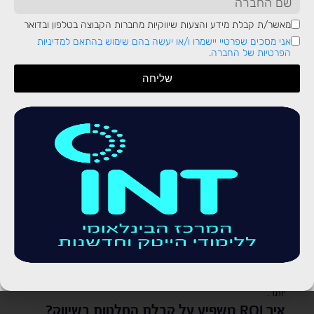
שישתלם לנו בלונג ראן. את תוצאת החזר ההשקעה שקיבלנו נוכל
מאשר/ת קבלת מידע והצעות שיווקיות מחברות הקבוצה בטלפון ובדואר
לתרגם להחלטות:
אני מסכים שפרטיי יישמרו ו/או יעשה בהם שימוש בהתאם למדיניות
באיזו פלטפורמה קיבלנו את החזר ההשקעה הכי גבוה?
הפרטיות של החברה.
פייסבוק? גוגל? אולי יוטיוב?
שליחה
איזה קהל הגיב טוב יותר – קהל של נשים למודעה A, או
קהל מעורב למודעה B?
איזו גרפיקה הניבה לנו יותר רכישות?
איזה קופירייטינג עבד טוב יותר?
איזו גרסה של אתר גרמה לגולשים לבצע רכישה דרך
הפרסום?
מרבית הקמפיינים מתחילים כקמפיינים רחבים – קהל גדול,
פלטפורמות מגוונות, כמות גדולה של מודעות. ה-ROI יכול לענות לנו
על שאלות אלה ונוספות, ולדייק לנו את הקמפיינים, כך שבמקום
להפעיל 5 מודעות שונות בפלטפורמות מגוונות ועם קריאייטיב שונה,
נישאר עם 2 המודעות הטובות ביותר, ובכך נגיע לשיעור רווח גבוה
יותר.
איך
ROI
משפיע על קבלת החלטות בשיווק
?