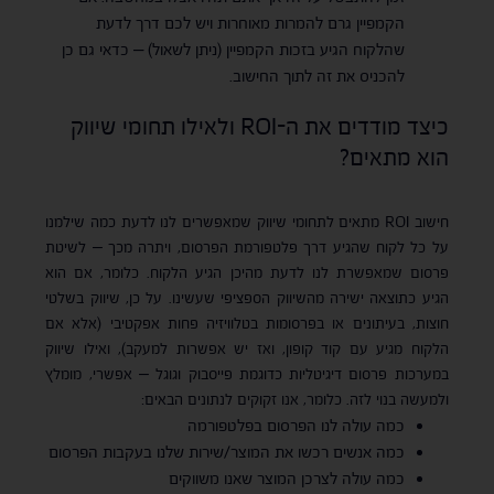
הקמפיין גרם להמרות מאוחרות ויש לכם דרך לדעת
שהלקוח הגיע בזכות הקמפיין (ניתן לשאול) – כדאי גם כן
להכניס את זה לתוך החישוב.
כיצד מודדים את ה-ROI ולאילו תחומי שיווק
הוא מתאים?
חישוב ROI מתאים לתחומי שיווק שמאפשרים לנו לדעת כמה שילמנו
על כל לקוח שהגיע דרך פלטפורמת הפרסום, ויתרה מכך – לשיטת
פרסום שמאפשרת לנו לדעת מהיכן הגיע הלקוח. כלומר, אם הוא
הגיע כתוצאה ישירה מהשיווק הספציפי שעשינו. על כן, שיווק בשלטי
חוצות, בעיתונים או בפרסומות בטלוויזיה פחות אפקטיבי (אלא אם
הלקוח מגיע עם קוד קופון, ואז יש אפשרות למעקב), ואילו שיווק
במערכות פרסום דיגיטליות כדוגמת פייסבוק וגוגל – אפשרי, מומלץ
ולמעשה בנוי לזה. כלומר, אנו זקוקים לנתונים הבאים:
כמה עולה לנו הפרסום בפלטפורמה
כמה אנשים רכשו את המוצר/שירות שלנו בעקבות הפרסום
כמה עולה לצרכן המוצר שאנו משווקים