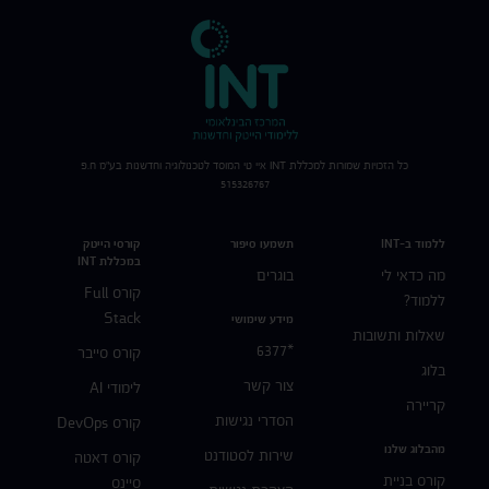
כל הזכויות שמורות למכללת
INT
איי טי המוסד לטכנולוגיה וחדשנות בע"מ ח.פ
515326767
ללמוד ב-INT
תשמעו סיפור
קורסי הייטק
במכללת INT
מה כדאי לי
בוגרים
קורס Full
ללמוד?
Stack
מידע שימושי
שאלות ותשובות
*6377
קורס סייבר
בלוג
צור קשר
לימודי AI
קריירה
הסדרי נגישות
קורס DevOps
מהבלוג שלנו
שירות לסטודנט
קורס דאטה
קורס בניית
סיינס