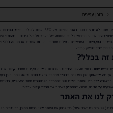
תוכן עניינים
ופטימיזציה למנועי החיפוש, כלומר התאמה של האתר על כלל היבטיו – מהטכני ועד
החשיפ
סף וזמן צריך להשקיע בזה?
 זה בכלל
?
 ימצאו אותו בראש תוצאות החיפוש האורגניות. בשונה מקידום ממומן, קידום אורגנ
ת, אך מה שמשותף להן הוא נכס דיגיטלי שמספק לגולש חוויית גלישה נוחה, תוכן ב
ת את זה לבד? התשובה לכך היא שאתם יכולים אולי להתמקד בפרמטרים מאוד ספציפיים, כדו
פיעים על הדירוג, מומלץ להסתייע בשירות של חברת קידום אתרים.
ק לנו את האתר
טים (ולפעמים גם "עכבישים") כדי לבחון את האתר שלנו ברמת התוכן, הקישורים הפני