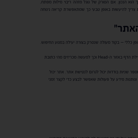
א הנכון. אם הסורק של גוגל מזהה ריבוי מילות מפתח,
שונות צריך להיעשות באופן טבעי כך שמתאפשרת קריאה נינוחה
אתר"
 מהירה בכל אחד מהדפים, בקישורים תקינים שמובילים אל היעד, בתגיות ALT מעל התמונות ובאופן כללי – בקוד מעולה שנסרק בצורה יעילה במנוע החיפוש.
תגי קנוניקל – תגי Canonical נועדו לסמן לגוגל מיהו דף המקור המועדף לסריקה, כדי למנוע כפילויות תוכן. את תגי הקנוניקל ממקמים בתחילת הדף באזור ה-Head וכך למעשה מכריזים מהי כתובת
פר שניות בודדות יכול לגרום לנטישת אתר. אתר יכול
 ונותנות מידע על פעולות שאפשר לבצע כדי לקצר זמני