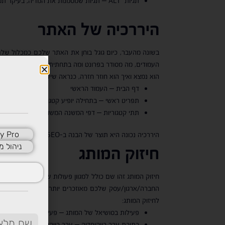
תגיות ALT – תגיות שמסמנות את המדיה, בעיקר תמונות, ומתארות את מה שאנחנו רואים בתמונה. תגית ALT לתמונה עוזרת לגוגל לסרוק אותה ועל ידי כך מסייעת לה להופיע בתוצאות החיפוש.
היררכיה של האתר
בשונה מהעבר, כיום גוגל בוחן את האתר שלכם כמכלול שלם
העמודים, מה מסודר בפרונט ומה בתחתית. אם הגולש צריך לע
הוא נמצא ואיך הוא חוזר חזרה, כנראה שיש בעיה. היררכיה נ
דף הבית – העמוד הראשי
תפריט ראשי – בתחילה יופיע קטגוריית השירות/העמוד
תתי קטגוריות – דפי המשנה המשויכים לכל קטגוריה
y Pro
היררכיה נכונה היא תוצר של הבנה ב-SEO, ולא פחות חשוב מזה גם שילוב של UX/UI.
ניהול מ
חיזוק המותג
חיזוק המותג זהו שם כולל למגוון פעולות שניתן לבצע באת
החברה/ארגון/עסק שלכם מאוזכרים יותר פעמים בפלטפורמות
לחיזוק המותג:
פעילות בסושיאל של המותג – פעילות בעמודים ברשתו
כתיבת ערך בויקיפדיה – ערך בויקיפדיה הוא ללא ספ