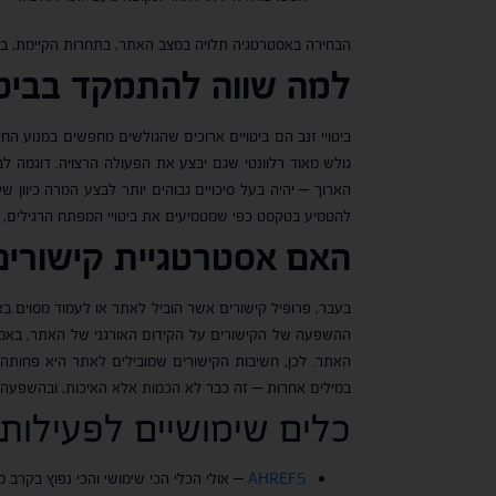
הבחירה באסטרטגיה תלויה במצב האתר, בתחרות הקיימת, במי
למה שווה להתמקד בביטוי
ביטויי זנב הם ביטויים ארוכים שהגולשים מחפשים במנוע החי
גולש מאוד רלוונטי שגם יבצע את הפעולה הרצויה. דוגמה לבי
הארוך – יהיה בעל סיכויים גבוהים יותר לבצע המרה כיוון ש
להטמיע בטקסט כפי שמטמיעים את ביטויי המפתח הרגילים, א
האם אסטרטגיית קישורים 
בעבר, פרופיל קישורים אשר הוביל לאתר או לעמוד מסוים בא
ההשפעה של הקישורים על הקידום האורגני של האתר, באמצעות
האתר. לכן, חשיבות הקישורים שמובילים לאתר היא פחותה 
במילים אחרות – זה כבר לא הכמות אלא האיכות, ובהשפעה 
כלים שימושיים לפעילות SEO
AHREFS
– אולי הכלי הכי שימושי והכי נפוץ בקרב מומחי SEO, כלי זה מאפשר מגוון רחב של פעולות ניטור לאתר ול