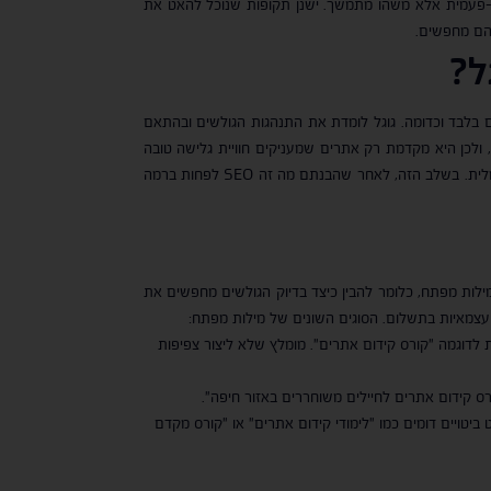
ן כחלק מייעול של תוצאות החיפוש, ולכן קידום אורגני לאתר, כלומר SEO, זוהי לא עבודה חד-פעמית אלא משהו מתמשך. ישנן תקופות שנוכל להאט את
 הם מחפשים.
ל
?
ירים בלבד וכדומה. גוגל לומדת את התנהגות הגולשים ובהתאם
ולכן היא מקדמת רק אתרים שמעניקים חוויית גלישה טובה
ונוחה, תוכן אמין ובעל ערך, תמונות מקוריות ואיכותיות ועוד. למעשה, ישנם עשרות ואף מאות פרמטרים שיש לעמוד בהם כדי לקבל חשיפה מקסימלית. בשלב הזה, לאחר שהבנתם מה זה SEO לפחות ברמה
ילות מפתח, כלומר להבין כיצד בדיוק הגולשים מחפשים את
עצמאיות בתשלום. הסוגים השונים של מילות מפתח:
לדוגמה "קורס קידום אתרים". מומלץ שלא ליצור צפיפות
ורס קידום אתרים לחיילים משוחררים באזור חיפה".
ביטויים דומים כמו "לימודי קידום אתרים" או "קורס מקדם