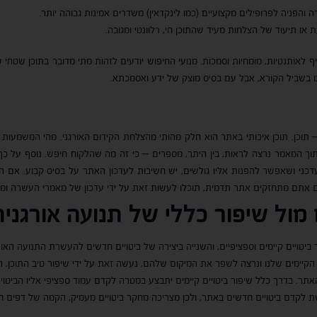
והפניה לפרופילים מקצועיים (כמו לינקדאין) משדרים אמינות גבוהה יותר.
ת או תיעוד של הצלחות מעיד שהתוכן חי, רלוונטי ומגובה.
שימים אין תחליף לאותנטיות, מומחיות וסמכות. מנועי החיפוש יודעים לזהות מתי מדובר בתוכן
 בשביל הקורא, אבל עם בסיס מוצק של ידע ואסמכתא.
ט במילה אחת – תוכן. תוכן איכותי באתר הוא חלק מהותי מהצלחת הקידום האורגני. מהי המש
 בתוך המאמר נרצה לראות, בין היתר, מספרים – כי זה מה שהלקוח חיפש. נוסף על 
 עדכני ושאפשר להפנות אליו גולשים, יש חשיבות לעדכון האתר על בסיס קבוע. 
ם אתם מתחזקים אתר תדמית, תוכלו לעשות זאת על ידי עדכון של מאמרי העשרה ומא
 מול שיפור כללי של תנועה אורגנית
יטויים קיימים וספציפיים, והשנייה ביצירה של ביטויים חדשים להעשרת התנועה האור
ם הקיימים שלנו ונרצה לשפר את המיקום שלהם, נעשה זאת על ידי שיפור טיב התוכן, הוס
תר. בדרך כלל שיפור ביטויים קיימים יתבצע במטרה לקדם עמוד ספציפי אליו הביטוי ש
לקדם ביטויים חדשים באתר, ולכן מצריכה מחקר ביטויים מעמיק, הקמה של דפים ח