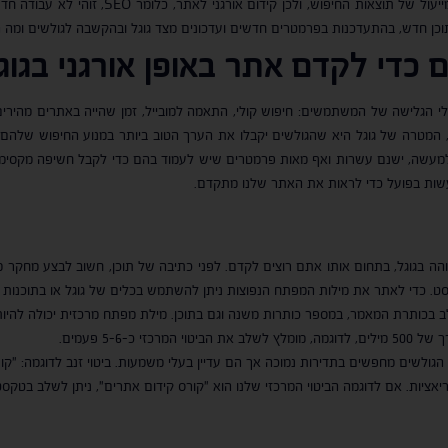
ועוד. הבוטים של גוגל סורקים את האתרים כל הזמ
תוכן חדש, בהתעדכנות בפרמטרים חדשים ועדכונים מצד גוגל ובהקשבה לגולשים ומה
כדי לקדם אתר באופן אורגני בגוג
ויים בהרגלי הגלישה של המשתמשים: חיפוש קולי, התאמה למובייל, זמן שהייה באתרים מה
המטרה של גוגל היא שהגולשים יקבלו את הערך הטוב ביותר במנוע החיפוש שלהם, 
ות בפועל כדי לראות את האתר שלנו מתקדם.
הה בגוגל, בתחום אותו אתם רוצים לקדם. לפני כתיבה של תוכן, חשוב לבצע מחקר מ
ט. כדי לאתר את מילות המפתח הנפוצות ניתן להשתמש בכלים של גוגל או בתוכנות 
 בכותרת המאמר, במספר כותרות משנה וגם בתוכן. מילת מפתח מרכזית יכולה להיות 
כ-5-6 פעמים.
ותם הגולשים מחפשים בתדירות נמוכה אך הם עדיין בעלי משמעות. ביטוי זנב לדוגמה: "ק
אציות. אם לדוגמה הביטוי המרכזי שלנו הוא "קורס קידום אתרים", ניתן לשלב בטקסט 