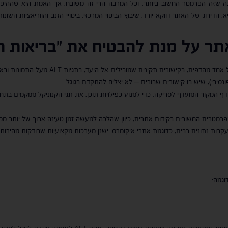
שזה הפרמטר החשוב ביותר, וכל המרבה הרי זה משובח. אך האמת היא שההיפך הו
א, הדירוג של האתר דווקא יורד. שיבוץ הביטוי המרכזי, ביטויי הזנב והווריאציות ה
תר על מנת להבטיח את "בריאות ה
הצד הטכני של האתר בא לידי ביטוי בטעינת אתר
נסיבי), שיש בו קישורים שבורים – לא יצליח להתקדם בגוגל.
רמטרים החשובים בקידום אתרים, כיוון שהלכה למעשה זמן טעינה ארוך של יותר ממס
בעקבות נתונים רבים, כדוגמת אתרי איקומרס. ישנן מערכות מקצועיות שבודקות מהירות