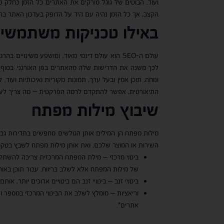
הקצב, אך כל הזמן נהיה עם היד על הדופק בעדכון האתר ב
באילו טכניקות משתמשים 
עולם ה-SEO הוא עולם דינמי מאוד, ומושפע משינ
לכך משנה את הדרישות שלה מהאתרים בפן האורגני. בסוף, 
התיאורטית, אפשר להתקדם לרמה הפרקטית – מה צריך לעש
שיבוץ מילות מפתח
מילות מפתח הן המילים אותן הגולשים מחפשים בתדירות גבו
השירות או המוצר שלכם, ואת אותן מילות מפתח לשבץ בטקס
ביטוי מרכזי – מילת המפתח המרכזית צריכה להשתלב
של מילות המפתח אלא לשלב בריווח. עבור תוכן באורך של 500 מילים, לדוגמה, מומלץ לשלב את הביטוי המרכזי 
ביטויי זנב – ביטויי זנב הם ביטויים ארוכים יותר, א
וריאציות – מומלץ לשלב את הביטוי המרכזי במספר ורי
אתרים".