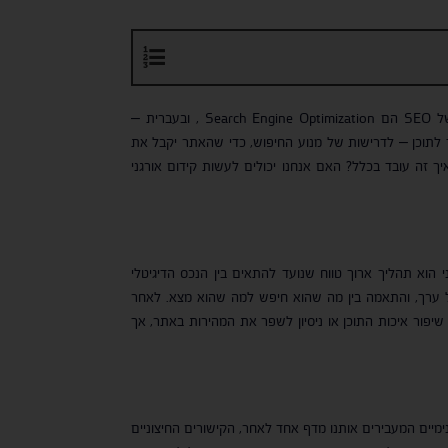
אם אתם לא יודעים מהם ראשי התיבות של SEO, אתם לא לבד. ראשי התיבות של SEO הם Search Engine Optimization , ובעברית –
 לתוכן – לדרישות של מנוע החיפוש, כדי שהאתר יקבל את
ה המקסימלית האפשרית. במילים אחרות – קידום אתרים. אז מה זה SEO ואיך זה עובד בכלל? האם אנחנו יכולים לעשות קידום אורגני
י הוא תהליך ארוך טווח שנועד להתאים בין הנכס הדיגיטלי
על ערך, והתאמה בין מה שהוא חיפש למה שהוא מצא. לאחר
גמת שיפור איכות התוכן או ניסיון לשפר את המהירות באתר, אך
מיים המעבירים אותנו מדף אחד לאחר, הקישורים החיצוניים