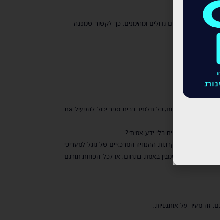
ם, בהתאם לתוכן.
 המפנים הם אתרים גדולים ומהימנים, כך לקשור שמפנה
ולבות היטב. היום, כל תלמיד בבית ספר יכול להפעיל את
קסט שנוצר אוטומטית בלי ידע אמיתי?
Experience, Expertise, Authoritativeness, Trustw ניסיון, מומחיות, סמכות ואמינות. אלו הם עקרונות ההנחיה המרכזיים של גוגל למעריכי
ך שהתוכן נכתב על ידי אדם שמבין באמת בתחום, או לכל הפחות תורגם
ם. זה מעיד על אותנטיות.