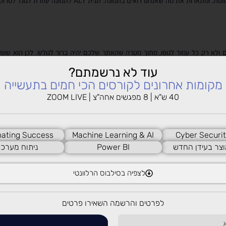
 ולא רק כל עמוד לגופו, מתוך מטרה שהאתר שלכם יהיה ברור לגולש. לכן הוא שופט
בור מסע כומתה כדי להגיע לעמוד חשוב ומרכזי באתר שלכם, כנראה שיש בעיה. אם יש
עוד לא נרשמתם?
כונה תופיע בסדר הבא:
מקומות אחרונים לקורסים הכי חמים בתעשייה
40 ש"א | 8 מפגשים אחה"צ | ZOOM LIVE
 החשוב והמרכזי ביותר, עד לעמוד הזניח ביותר מבחינתכם, שהכי פחות יעניין את הג
/עמוד מרכזי באתר
ating Success
Machine Learning & AI
Cyber Securit
וצר בעידן החדש
Power BI
ניתוח מערכו
לצפיה בסילבוס הרלוונטי
ר ומחוצה לו, במטרה להעלות את האמינות שלכם וליצור שיח פעיל ברשת בו שם המות
 מחוץ לאתר, וככל שיש פעילות ערה בנכסים דיגיטליים נוספים של המותג, כך הוא
לפרטים והרשמה השאירו פרטים
ת החברתיות – עמוד פייסבוק, אינסטגרם, לינקדאין וכדומה, עם אזכור שם המותג וש
ק סמל סטטוס ומעיד על מותג.