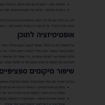
חתימת כותב – עמודים עם שם הכותב, ביוגרפיה קצרה 
ביקורות ועדויות – שילוב של תגובות גולשים, חוות דע
לכן, גם בעידן שבו AI יודע לנסח משפטים מר
אתם רוצים להוביל, אל תכתבו רק בשביל האלגוריתם – כתבו
אופטימיזציה לתוכן
על השאלה מה זה SEO, אפשר לענות כמע
כתבנו מאמר בנושא "כמה עולה להוציא רישיון נהיגה", אזי
מילות מפתח ועד לתגיות בכותרות. כדי שגוגל יבין שהאתר
מעדכנים את החנות על בסיס כמעט יומי או לפחות שבועי. א
שיפור מיקומים ספציפיים
בקידום אורגני ישנן שתי אסטרטגיות, האחת מתמקדת בשיפור ב
טיפול בביטויים קיימים – בשיטה זו ניקח את הביטויי
וטיפול בהיבט הטכני כדוגמת טעינה מהירה יותר של הא
תנועה אורגנית חדשה – אסטרטגיה זו למעשה מבקשת 
אסטרטגיה זו יראו לאחר תקופה מעט יותר ארוכה.