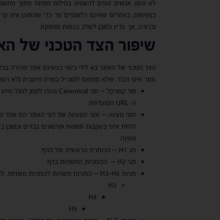
לא מעט אנשים נוטים להעמיס במילות מפתח מתוך מחשבה 
בצפיפות, באזורים שאינם רלוונטיים עד כדי שהתוכן אינו קרי
וברורה, אך עדיין כמובן לשלב בכמות מספקת.
שיפור הצד הטכני של הא
אתר איטי וכבד, שלא מותאם למובייל בצורה מיטבית (לא רספו
ה-URL המועדפת.
זמני טעינה – זמני הטעינה של דפי האתר הם אחד הפ
להיות איטי בעקבות תמונות וסרטונים כבדים וכמובן 
טעינה.
תג H1 – הכותרת הראשית של הדף.
תגי H2 – הכותרות המשניות בדף.
תגיות H3-H6 – כותרות משניות לכותרות משניות. לדוגמה:
H3
H4
H5