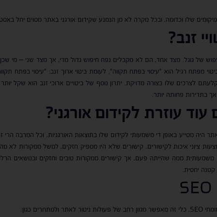
קומים שלו וכדומה, ובכל מקרה לא מן הנמנע שקידום אורגני באתר מסוים יחל באסטר
י זנב
?
פוש של גוגל. מצד אחד, הם לא מקבלים נפח חיפוש גדול מדי, אך מצד שני – מי שכן י
טוי מפתח רגיל הוא "עיסוי בפתח תקווה", לעומת ביטוי ארוך זנב: "עיסוי בפתח תקו
קלעתם לצרכים שלו בצורה מדויקת. יתרון נוסף של ביטויים ארוכי זנב הוא שקל יות
ך בתדירות פחותה יותר.
עוד עוזרת לקידום אורגני
?
תר היה מסייע באופן די משמעותי לקידום שלו בתוצאות האורגניות, וכל המרבה הרי
 ציוני איכות לקישורים. קישורים שלא היו מספיק חזקים, למשל ממקורות לא מהימני
משמעותית ממה שהייתה פעם, אך קישורים ממקורות טובים וחזקים ובנושאים הרלוונט
קטנה יחסית.
מתחרים כגון: