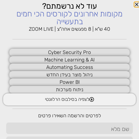
עוד לא נרשמתם?
מקומות אחרונים לקורסים הכי חמים
בתעשייה
AI Agents & Assistants: בונים
40 ש"א | 8 מפגשים אחה"צ | ZOOM LIVE
עובדי AI משלכם
Cyber Security Pro
סדנה לפיתוח סוכני AI ועוזרים דיגיטליים למטרות שירות, מכירות
Machine Learning & AI
ואוטומציה.
Automating Success
ניהול מוצר בעידן החדש
קרא עוד »
Power BI
ניתוח מערכות
לצפיה בסילבוס הרלוונטי
AI Product Makers: פיתוח
לפרטים והרשמה השאירו פרטים
רעיונות, מוצרים ואפליקציות
בעזרת AI