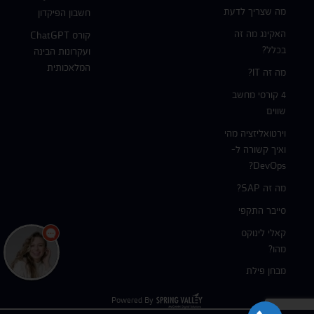
מה שצריך לדעת
חשבון הפיקדון
האקינג מה זה
קורס ChatGPT
בכלל?
ועקרונות הבינה
המלאכותית
מה זה IT?
4 קורסי מחשב
שווים
וירטואליזציה מהי
ואיך קשורה ל-
DevOps?
מה זה SAP?
סייבר התקפי
קאלי לינוקס
מהו?
מבחן פילת
Powered By