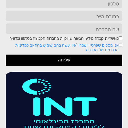
מסלול לפיתוח רעיונות למוצרים דיגיטליים, MVPs ואפליקציות
בעזרת AI.
קרא עוד »
מאשר/ת קבלת מידע והצעות שיווקיות מחברות הקבוצה בטלפון ובדואר
אני מסכים שפרטיי יישמרו ו/או יעשה בהם שימוש בהתאם למדיניות
הפרטיות של החברה.
שליחה
כל הזכויות שמורות למכללת
INT
איי טי המוסד לטכנולוגיה וחדשנות בע"מ ח.פ
515326767
ללמוד ב-INT
תשמעו סיפור
קורסי הייטק
במכללת INT