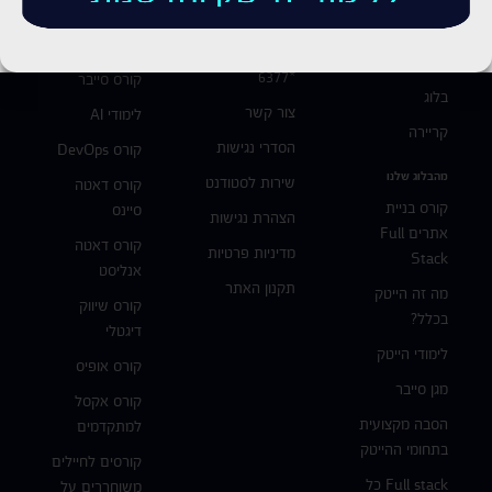
מה כדאי לי
בוגרים
קורס Full
ללמוד?
Stack
מידע שימושי
שאלות ותשובות
*6377
קורס סייבר
בלוג
צור קשר
לימודי AI
קריירה
הסדרי נגישות
קורס DevOps
מהבלוג שלנו
שירות לסטודנט
קורס דאטה
קורס בניית
סיינס
הצהרת נגישות
אתרים Full
קורס דאטה
מדיניות פרטיות
Stack
אנליסט
תקנון האתר
מה זה הייטק
קורס שיווק
בכלל?
דיגטלי
לימודי הייטק
קורס אופיס
מגן סייבר
קורס אקסל
הסבה מקצועית
למתקדמים
בתחומי ההייטק
קורסים לחיילים
Full stack כל
משוחררים על