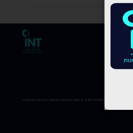
כל הזכויות שמורות למכללת
INT
איי טי המוסד לטכנולוגיה וחדשנות בע"מ ח.פ 515326767