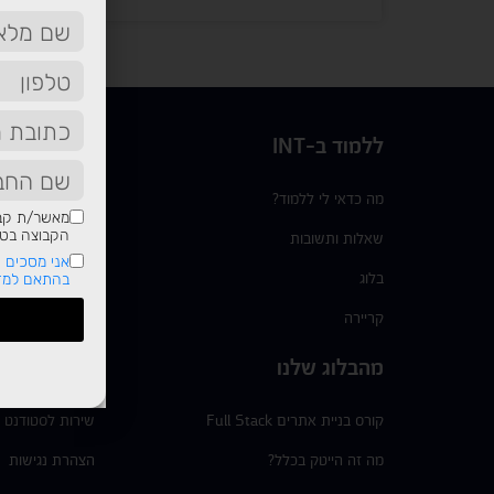
ללמוד ב-INT
תשמעו סיפו
מה כדאי לי ללמוד?
בוגרים
מאשר/ת קבל
הקבוצה בטלפ
שאלות ותשובות
מידע שימוש
אני מסכים ש
בלוג
בהתאם למדי
*6377
קריירה
צור קשר
מהבלוג שלנו
הסדרי נגישות
קורס בניית אתרים Full Stack
שירות לסטודנט
מה זה הייטק בכלל?
הצהרת נגישות