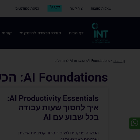
6377*
שאלות נפוצות
צור קשר
כניסת סטודנטים
דף הבית
קורסי הכשרה להייטק
קורסי AI
דף הבית
>
AI Foundations: הכשרות AI למתחילים
AI Foundations: הכשרות AI למתחילים
AI Productivity Essentials:
איך לחסוך שעות עבודה
בכל שבוע עם AI
הכשרה פרקטית לשיפור פרודוקטיביות אישית
וארגונית באמצעות AI