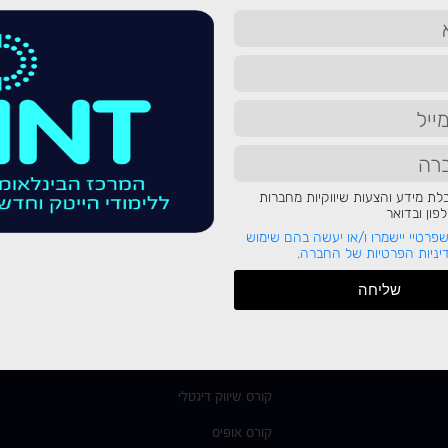
ר
קורסי הייטק במכללת INT
קורס Full Stack
ת מידע והצעות שיווקיות מחברות
ון ובדואר
קורס סייבר
י
פרטיי יישמרו ו/או יעשה בהם שימוש
לימודי AI
ניות הפרטיות של החברה.
קורס DevOps
שליחה
קורס דאטה סיינס
קורס דאטה אנליסט
קורס שיווק דיגטלי
קורס אופיס