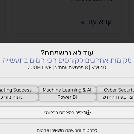
קרא עוד »
עוד לא נרשמתם?
Prompt Engineering
מקומות אחרונים לקורסים הכי חמים בתעשייה
Workshop: איך לגרום ל-AI
40 ש"א | 8 מפגשים אחה"צ | ZOOM LIVE
לעבוד בשבילכם
סדנה מעשית ללימוד כתיבת פרומפטים מקצועיים,
ating Success
Machine Learning & AI
Cyber Securit
בניית תשתית מעשית לעבודה עם מגוון מודלי AI
וצר בעידן החדש
Power BI
ניתוח מערכו
מתקדמים, והקניית הרגלי עבודה שיהוו את הבסיס
לכל פעילות בתחומי הבינה המלאכותית בהמשך.
לצפיה בסילבוס הרלוונטי
קרא עוד »
לפרטים והרשמה השאירו פרטים