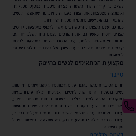
לשלב בין קריירה לחיי משפחה בצורה מיטבית. בנוסף, טכנולוגיה
ואוטומציה מצמצמות את הצורך בעבודה פיזית, מה שמאפשר לנשים
להתמקד בניהול, יישום מיומנויות טכניות ויצירתיות​.
כמו כן, ישנם מקצועות הייטק רבים אשר לרכוש באמצעות קורסים
קצרים יחסית, כאשר גם את הקורסים עצמם ניתן לשלב יחד עם
תחזוק חיי משפחה. כלומר, עצם ההסבה להייטק באמצעות לקיחת
קורסים מתאימים, משתלבת עם הצורך של נשים רבות להקדיש זמן
למשפחתן.
מקצועות המתאימים לנשים בהייטק
סייבר
תחום הסייבר מתמקד בהגנה על מערכות מידע מפני איומים ותקיפות.
נשים בתפקיד זה נדרשות לחשיבה אנליטית ויכולת פתרון בעיות
מתקדמת. הסבה לסייבר כוללת הכשרות בתחום אבטחת המידע,
ניהול סיכונים וביצוע בדיקות חדירה. התחום מתאים לנשים המחפשות
עבודה מאתגרת עם פוטנציאל לשכר גבוה ותנאים מעולים. כמו כן,
עבודה בסייבר יכולה להתבצע מרחוק, מה שמאפשר גמישות בניהול
זמן ומשפחה​.
דאטה אנליסט