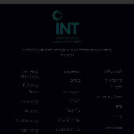
כל הזכויות שמורות למכללת
INT
איי טי המוסד לטכנולוגיה וחדשנות בע"מ ח.פ
515326767
ללמוד ב-INT
תשמעו סיפור
קורסי הייטק
במכללת INT
מה כדאי לי
בוגרים
קורס Full
ללמוד?
Stack
מידע שימושי
שאלות ותשובות
*6377
קורס סייבר
בלוג
צור קשר
לימודי AI
קריירה
הסדרי נגישות
קורס DevOps
מהבלוג שלנו
שירות לסטודנט
קורס דאטה