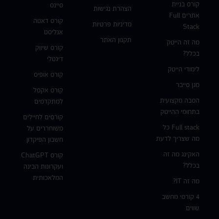
קורס בניית
סיינס
הצהרת נגישות
אתרים Full
קורס דאטה
מדיניות פרטיות
Stack
אנליסט
תקנון האתר
מה זה הייטק
קורס שיווק
בכלל?
דיגטלי
לימודי הייטק
קורס אופיס
מגן סייבר
קורס אקסל
הסבה מקצועית
למתקדמים
בתחומי ההייטק
קורסים לחיילים
Full stack כל
משוחררים על
מה שצריך לדעת
חשבון הפיקדון
האקינג מה זה
קורס ChatGPT
בכלל?
ועקרונות הבינה
המלאכותית
מה זה IT?
4 קורסי מחשב
שווים