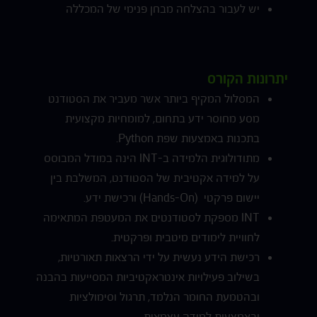
יש לעבור בהצלחה מבחן פנימי של המכללה
יתרונות הקורס
המסלול המקיף ביותר אשר מעביר את הסטודנט
מסע מחוסר ידע בתחום, למומחיות מקצועית
בתכנות באמצעות שפת Python.
מתודולוגית הלמידה ב-INT הינה במודל המבוסס
על למידה אקטיבית של הסטודנט, המשלבת בין
יישום פרקטי (Hands-On) ורכישת ידע.
INT מספקת לסטודנטים את המעטפת המתאימה
לחוויית לימודים מיטבית ופרקטית.
רכישת הידע נעשית על ידי הרצאות תאורטיות,
בשילוב פעילויות אינטראקטיביות המסייעות בהבנה
ובהטמעת החומר הנלמד, תרגול וסימולציות
ובאמצעות למידה עצמאית.