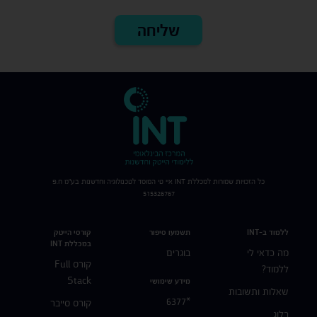
כל הזכויות שמורות למכללת
INT
איי טי המוסד לטכנולוגיה וחדשנות בע"מ ח.פ
515326767
ללמוד ב-INT
תשמעו סיפור
קורסי הייטק
במכללת INT
מה כדאי לי
בוגרים
קורס Full
ללמוד?
Stack
מידע שימושי
שאלות ותשובות
*6377
קורס סייבר
בלוג