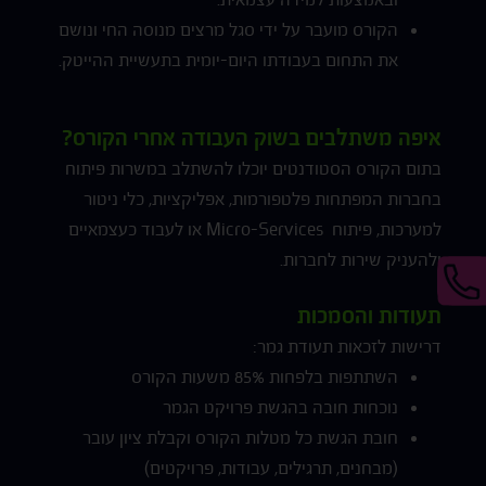
הקורס מועבר על ידי סגל מרצים מנוסה החי ונושם
את התחום בעבודתו היום-יומית בתעשיית ההייטק.
איפה משתלבים בשוק העבודה אחרי הקורס?
בתום הקורס הסטודנטים יוכלו להשתלב במשרות פיתוח
בחברות המפתחות פלטפורמות, אפליקציות, כלי ניטור
למערכות, פיתוח Micro-Services או לעבוד כעצמאיים
ולהעניק שירות לחברות.
תעודות והסמכות
דרישות לזכאות תעודת גמר:
השתתפות בלפחות 85% משעות הקורס
נוכחות חובה בהגשת פרויקט הגמר
חובת הגשת כל מטלות הקורס וקבלת ציון עובר
(מבחנים, תרגילים, עבודות, פרויקטים)