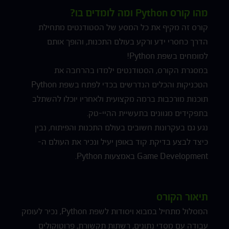
מהו קורס Python ומה לומדים בו?
קורס זה מקיף את כל המסע של הסטודנטים מתחילת
הדרך כחסרי ידע ורקע בעולם התכנות, והופך אותם
למומחים בשפת Python!
במסגרת הקורס, הסטודנטים ילמדו בהרחבה את
הטכניקות והכלים הנדרשים בכדי לפתח בשפת Python
תוכנות מורכבות ברמה מקצועית ולאחריו יוכלו להשתלב
בתפקידים מגוונים בתעשיית ההיי-טק.
נגע גם בעקרונות חשובים בעולם התכנות והפיתוח, נבין
כיצד לבצע בדיקת קוד באופן יעיל ונכיר את העולם ה-
Game Development באמצעות Python.
תיאור הקורס
המסלול מתחיל במבוא ויסודות לשפת Python, נכיר לעומק
עבודה עם מסדי נתונים, רשתות תקשורת, פרוטוקולים