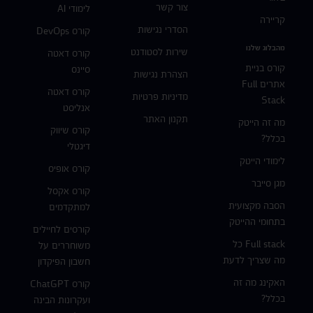
צור קשר
לימודי AI
קריירה
הסדרי נגישות
קורס DevOps
מהבלוג שלנו
שירות לסטודנט
קורס דאטה
קורס בניית
סיינס
הצהרת נגישות
אתרים Full
קורס דאטה
מדיניות פרטיות
Stack
אנליסט
תקנון האתר
מה זה הייטק
קורס שיווק
בכלל?
דיגטלי
לימודי הייטק
קורס אופיס
מגן סייבר
קורס אקסל
הסבה מקצועית
למתקדמים
בתחומי ההייטק
קורסים לחיילים
Full stack כל
משוחררים על
מה שצריך לדעת
חשבון הפיקדון
האקינג מה זה
קורס ChatGPT
בכלל?
ועקרונות הבינה