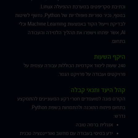
וכתיבת סקריפטים במערכת ההפעלה Linux.
בנוסף, נכיר ספריות פופולריות של Python, נחשף לשיטות
לבדיקת וייעול הקוד באמצעות Machine Learning וכלי
AI, אשר יפתחו וישפרו את תהליך הלמידה והעבודה
בתחום.
היקף השעות
240 שעות לימוד אקדמיות הכוללות עבודה עצמית על
פרויקטים ועבודה על פרויקט הגמר.
קהל היעד ותנאי קבלה
הקורס פונה למועמדים חסרי רקע המעוניינים להתמקצע
בתחום פיתוח התוכנה ולהתמחות בשפת Python.
נדרש:
אנגלית ברמה טובה
ידע בסיסי בעבודה עם מחשב ואוריינטציה טכנית