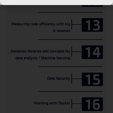
13
Measuring code efficiency with big
O notation
14
Advances libraries and concepts for
data analysis / Machine learning
15
Data Security
16
Working with Docker