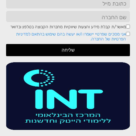
8
Documenting your code
9
מאשר/ת קבלת מידע והצעות שיווקיות מחברות הקבוצה בטלפון ובדואר
Serialization and de-serialization in
אני מסכים שפרטיי יישמרו ו/או יעשה בהם שימוש בהתאם למדיניות
הפרטיות של החברה.
Python for transfer or consistency of
שליחה
data
10
Networking and web programming
11
Game development with Python
12
GUI programming with Python