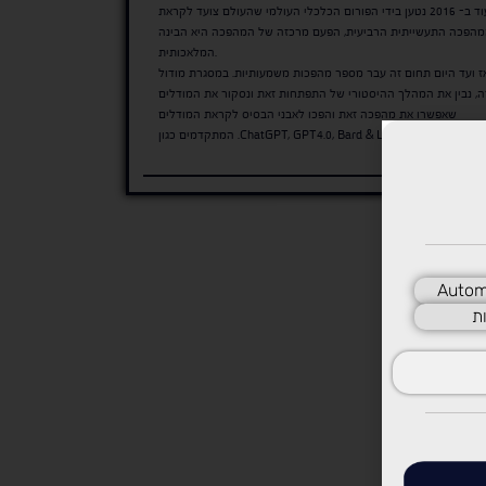
עוד ב- 2016 נטען בידי הפורום הכלכלי העולמי שהעולם צועד לקראת
הפכה התעשייתית הרביעית, הפעם מרכזה של המהפכה היא הבינה
המלאכותית.
ז ועד היום תחום זה עבר מספר מהפכות משמעותיות. במסגרת מודול
ה, נבין את המהלך ההיסטורי של התפתחות זאת ונסקור את המודלים
שאפשרו את מהפכה זאת והפכו לאבני הבסיס לקראת המודלים
המתקדמים כגון .ChatGPT, GPT4.0, Bard & LLaM
Autom
ת