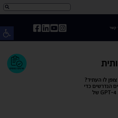
פתח 
 קשר
פרטים נוספים
ופן לו העתיד?
ים הנדרשים כדי
לעבוד עם מודל שפת המחשב CHAT GPT המבוסס על ארכיטקטורת GPT-4 של