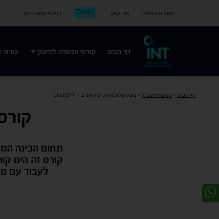
6377*
שאלות נפוצות
צור קשר
כניסת סטודנטים
דף הבית
קורסי הכשרה להייטק
קורסי AI
דף הבית
>
קורסי-חשכ"ל
>
בינה מלאכותית ושימוש ב – ChatGPT
קורס ChatGPT ועקרונות בינה מל
תחום הבינה המל
קורס זה הינו קו