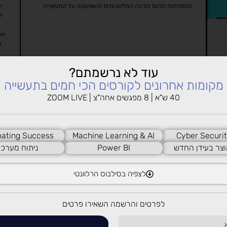
התפתחות תחום הבינה המלאכותית והשפעתה על התעשייה
המ
מא
ז
עוד לא נרשמתם?
מקומות אחרונים לקורסים הכי חמים בתעשייה
40 ש"א | 8 מפגשים אחה"צ | ZOOM LIVE
ating Success
Machine Learning & AI
Cyber Securit
וצר בעידן החדש
Power BI
ניתוח מערכו
לצפיה בסילבוס הרלוונטי
לפרטים והרשמה השאירו פרטים