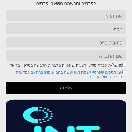
לפרטים והרשמה השאירו פרטים
שיחה ללא עלות עם יועץ לימודים
קורסים נוספים שיעניינו אותך
מאשר/ת קבלת מידע והצעות שיווקיות מחברות הקבוצה בטלפון ובדואר
קורס סייבר
אני מסכים שפרטיי יישמרו ו/או יעשה בהם שימוש בהתאם למדיניות
הפרטיות של החברה.
340
שליחה
קורס דאטה אנליסט
משרות
בחודש
340
לימודי AI – מאסטר קלאס
משרות
בחודש