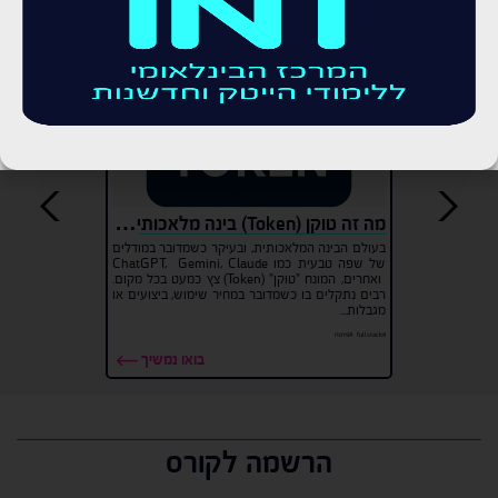
לכתבות בנושא
מה זה טוקן (Token) בינה מלאכותית ולמה הוא משמש?
בעולם הבינה המלאכותית, ובעיקר כשמדובר במודלים
של שפה טבעית כמו ChatGPT, Gemini, Claude
ואחרים, המונח "טוקן" (Token) צץ כמעט בכל מקום.
רבים נתקלים בו כשמדובר במחיר שימוש, ביצועים או
מגבלות...
#fullstack
#פיתוח
בואו נמשיך
הרשמה לקורס