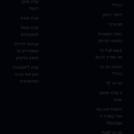
קורס שיווק
בכלל?
דיגטלי
לימודי הייטק
קורס אופיס
מגן סייבר
קורס אקסל
הסבה מקצועית
למתקדמים
בתחומי ההייטק
קורסים לחיילים
Full stack כל
משוחררים על
מה שצריך לדעת
חשבון הפיקדון
האקינג מה זה
קורס ChatGPT
בכלל?
ועקרונות הבינה
המלאכותית
מה זה IT?
4 קורסי מחשב
שווים
וירטואליזציה מהי
ואיך קשורה ל-
DevOps?
מה זה SAP?