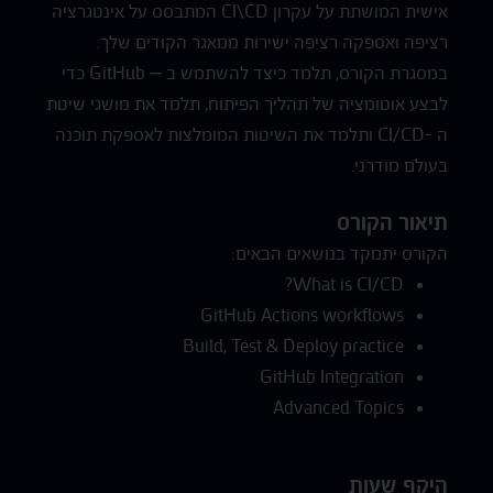
אישית המושתת על עקרון CI\CD המתבסס על אינטגרציה
רציפה ואספקה ​​רציפה ישירות ממאגר הקודים שלך.
במסגרת הקורס, תלמד כיצד להשתמש ב – GitHub כדי
לבצע אוטומציה של תהליך הפיתוח, תלמד את מושגי שיטת
ה -CI/CD ותלמד את השיטות המומלצות לאספקת תוכנה
בעולם מודרני.
תיאור הקורס
הקורס יתמקד בנושאים הבאים:
What is CI/CD?
GitHub Actions workflows
Build, Test & Deploy practice
GitHub Integration
Advanced Topics
היקף שעות