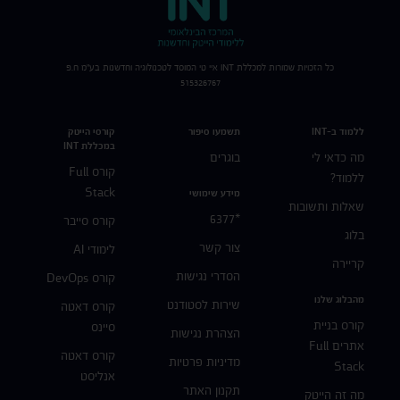
כל הזכויות שמורות למכללת
INT
איי טי המוסד לטכנולוגיה וחדשנות בע"מ ח.פ
515326767
ללמוד ב-INT
תשמעו סיפור
קורסי הייטק
במכללת INT
מה כדאי לי
בוגרים
קורס Full
ללמוד?
Stack
מידע שימושי
שאלות ותשובות
*6377
קורס סייבר
בלוג
צור קשר
לימודי AI
קריירה
הסדרי נגישות
קורס DevOps
מהבלוג שלנו
שירות לסטודנט
קורס דאטה
קורס בניית
סיינס
הצהרת נגישות
אתרים Full
קורס דאטה
מדיניות פרטיות
Stack
אנליסט
תקנון האתר
מה זה הייטק