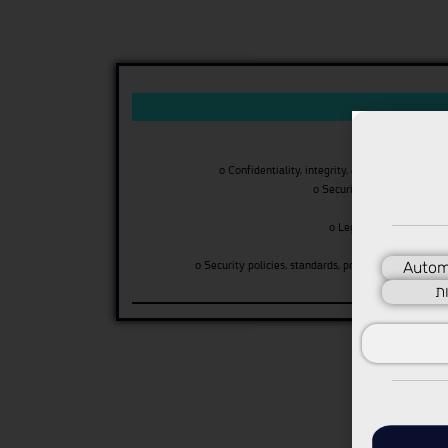
o Confidentiality, integrity, and availability co
o Security governance prin
o Compl
o Legal and regulatory 
o Professional
Autom
o Security policies, standards, procedures, and guid
ת