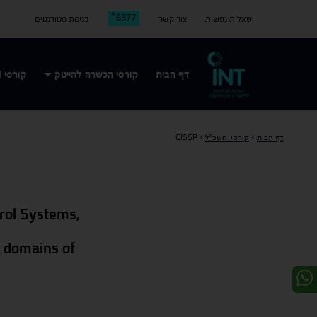
6377*
שאלות נפוצות
צור קשר
כניסת סטודנטים
דף הבית
קורסי הכשרה להייטק
קורסי AI
דף הבית
>
קורסי-חשכ"ל
>
CISSP
rol Systems,
t domains of