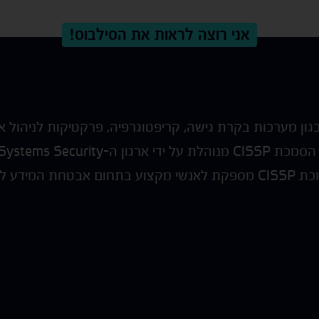
אני רוצה לראות את הסילבוס!
CISS מכסה נושאים כגון מערכות בקרת גישה, קריפטוגרפיה, פרקטיקות
התחומים של ידע באבטחת מערכות מידע. הסמכת ISSP
Certification Consortium, (או ISC). הסמכת CISSP מספקת לאנשי מקצוע 