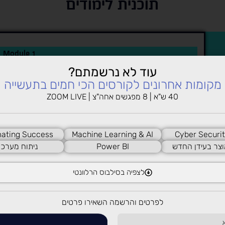
תוכנית לימודים
Module 1
עוד לא נרשמתם?
מקומות אחרונים לקורסים הכי חמים בתעשייה
ncepts
Security and Risk Management
ciples
40 ש"א | 8 מפגשים אחה"צ | ZOOM LIVE
iance
issues
 ethic
ating Success
Machine Learning & AI
Cyber Securit
elines
וצר בעידן החדש
Power BI
ניתוח מערכו
לצפיה בסילבוס הרלוונטי
לפרטים והרשמה השאירו פרטים