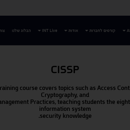
קורסים לחברות
אודות
INT Live
הבלוג שלנו
צור
CISSP
raining course covers topics such as Access Cont
Cryptography, and
nagement Practices, teaching students the eigh
information system
security knowledge.