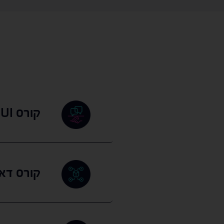
קורס UX UI
קורס דאט