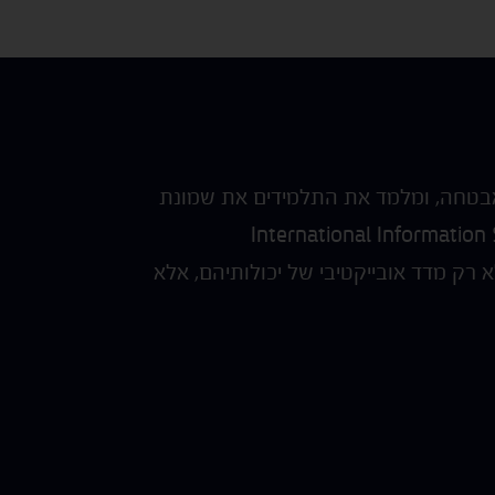
 לניהול אבטחה, ומלמד את התלמידים את שמונת
C מנוהלת על ידי ארגון ה-International Information Systems Security
בתחום אבטחת המידע לא רק מדד אובייקטיבי של יכולותיהם, אלא