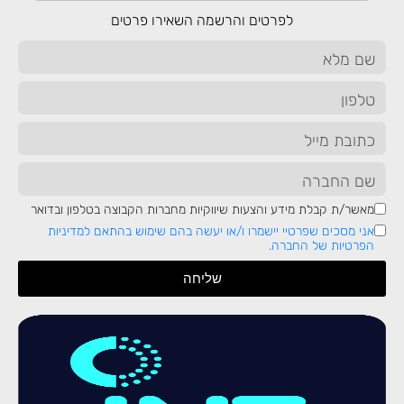
לפרטים והרשמה השאירו פרטים
שיחה ללא עלות עם יועץ לימודים
קורסים נוספים שיעניינו אותך
מאשר/ת קבלת מידע והצעות שיווקיות מחברות הקבוצה בטלפון ובדואר
900
אני מסכים שפרטיי יישמרו ו/או יעשה בהם שימוש בהתאם למדיניות
קורס ניהול פרויקטים
הפרטיות של החברה.
משרות
בחודש
שליחה
320
SAP ERP
משרות
בחודש
320
קורס BI
משרות
בחודש