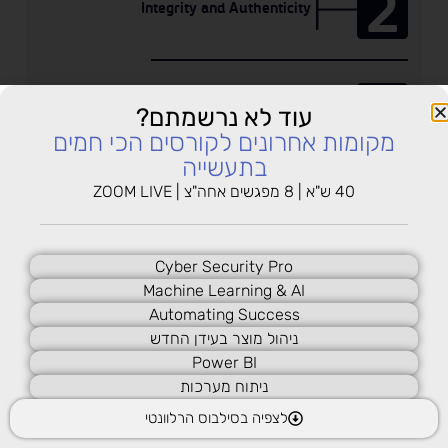
2
Integrity and Authenticity
Lab – Encrypting and
Decrypting Data Using
a Hacker Tool
3
Lab – Examining
Public Key Cryptography
עוד לא נרשמתם?
Telnet and SSH in
מקומות אחרונים לקורסים הכי חמים
Wireshark
בתעשייה
4
40 ש"א | 8 מפגשים אחה"צ | ZOOM LIVE
Authorities and the PKI Trust System
Cyber Security Pro
5
Machine Learning & AI
Applications and Impacts of
Automating Success
Cryptography
ניהול מוצר בעידן החדש
Power BI
6
ניתוח מערכות
Cryptography with Microsoft technology
לצפיה בסילבוס הרלוונטי