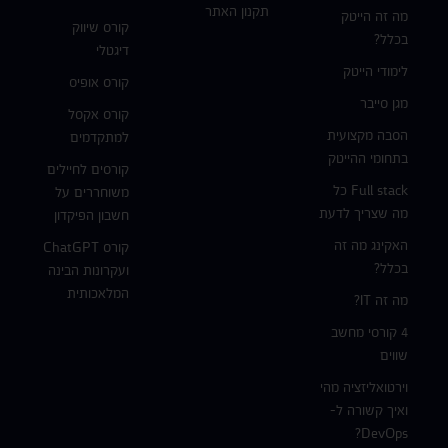
תקנון האתר
מה זה הייטק
קורס שיווק
בכלל?
דיגטלי
לימודי הייטק
קורס אופיס
מגן סייבר
קורס אקסל
הסבה מקצועית
למתקדמים
בתחומי ההייטק
קורסים לחיילים
Full stack כל
משוחררים על
מה שצריך לדעת
חשבון הפיקדון
האקינג מה זה
קורס ChatGPT
בכלל?
ועקרונות הבינה
המלאכותית
מה זה IT?
4 קורסי מחשב
שווים
וירטואליזציה מהי
ואיך קשורה ל-
DevOps?