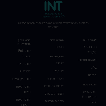
כל הזכויות שמורות למכללת
INT
איי טי המוסד לטכנולוגיה וחדשנות בע"מ ח.פ
515326767
ללמוד ב-INT
תשמעו סיפור
קורסי הייטק
במכללת INT
מה כדאי לי
בוגרים
קורס Full
ללמוד?
Stack
מידע שימושי
שאלות ותשובות
*6377
קורס סייבר
בלוג
צור קשר
לימודי AI
קריירה
הסדרי נגישות
קורס DevOps
מהבלוג שלנו
שירות לסטודנט
קורס דאטה
קורס בניית
סיינס
הצהרת נגישות
אתרים Full
קורס דאטה
מדיניות פרטיות
Stack
אנליסט