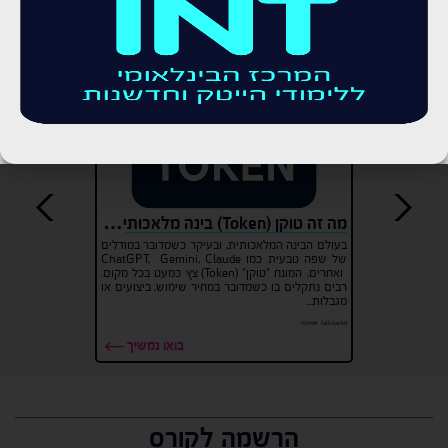
לכתבות בנושא
מה זה טוקן (Token) בינה מלאכותית ולמה הוא משמש?
בעולם הבינה המלאכותית, ובעיקר כשמדובר במודלים
של שפה טבעית כמו ChatGPT, Gemini, Claude
ואחרים, המונח "טוקן" (Token) צץ כמעט בכל מקום.
רבים נתקלים בו כשמדובר במחיר שימוש, ביצועים או
מגבלות...
#fullstack
#פיתוח
בואו נמשיך
הרשמה לקורס