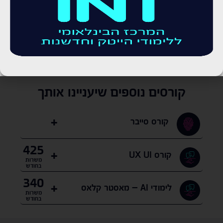
שיחה ללא עלות עם יועץ לימודים
קורסים נוספים שיעניינו אותך
קורס סייבר
425
קורס UX UI
משרות
בחודש
340
לימודי AI – מאסטר קלאס
משרות
בחודש