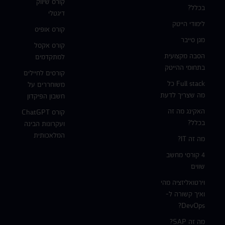
קורס שיווק
בכלל?
דיגטלי
לימודי הייטק
קורס אופיס
מגן סייבר
קורס אקסל
הסבה מקצועית
למתקדמים
בתחומי ההייטק
קורסים לחיילים
Full stack כל
משוחררים על
מה שצריך לדעת
חשבון הפיקדון
האקינג מה זה
קורס ChatGPT
בכלל?
ועקרונות הבינה
המלאכותית
מה זה IT?
4 קורסי מחשב
שווים
וירטואליזציה מהי
ואיך קשורה ל-
DevOps?
מה זה SAP?