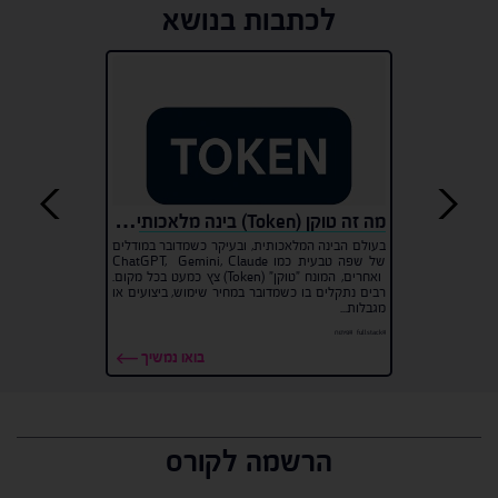
לכתבות בנושא
מה זה טוקן (Token) בינה מלאכותית ולמה הוא משמש?
בעולם הבינה המלאכותית, ובעיקר כשמדובר במודלים
של שפה טבעית כמו ChatGPT, Gemini, Claude
ואחרים, המונח "טוקן" (Token) צץ כמעט בכל מקום.
רבים נתקלים בו כשמדובר במחיר שימוש, ביצועים או
מגבלות...
#fullstack
#פיתוח
בואו נמשיך
הרשמה לקורס