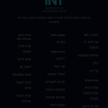
כל הזכויות שמורות למכללת
INT
איי טי המוסד לטכנולוגיה וחדשנות בע"מ ח.פ
515326767
ללמוד ב-INT
תשמעו סיפור
קורסי הייטק
במכללת INT
מה כדאי לי
בוגרים
קורס Full
ללמוד?
Stack
מידע שימושי
שאלות ותשובות
*6377
קורס סייבר
בלוג
צור קשר
לימודי AI
קריירה
הסדרי נגישות
קורס DevOps
מהבלוג שלנו
שירות לסטודנט
קורס דאטה
קורס בניית
סיינס
הצהרת נגישות
אתרים Full
קורס דאטה
מדיניות פרטיות
Stack
אנליסט
תקנון האתר
מה זה הייטק