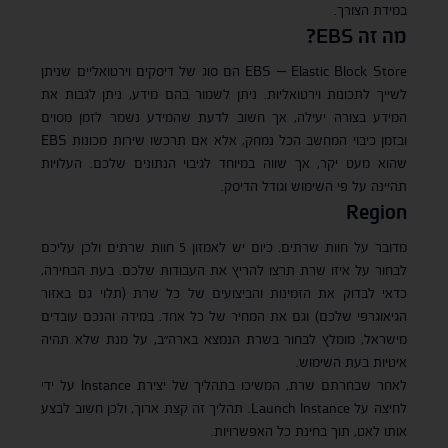
במידת הצורך.
מה זה
EBS
?
EBS – Elastic Block Store הם סוג של דיסקים וירטואליים שניתן
לשייך לתכונות וירטואליות. ניתן לשמור בהם מידע, ניתן לגבות את
המידע בצורה יעילה, אך חשוב לדעת שהמידע נשמר לזמן מסוים
ובזמן כיבוי המחשב הכל נמחק, אלא אם תרכשו שירות מכונות EBS
שהוא מעט יקר, אך שווה במיוחד לגיבוי הנתונים שלכם. העלויות
תהיינה על פי השימוש וגודל הדיסק.
Region
מדובר על חוות שרתים. כיום יש לאמזון 5 חוות שרתים ולכן עליכם
לבחור על איזו שרת תרצו להריץ את העבודות שלכם. בעת הבחירה,
כדאי לבדוק את הזמינות והביצועים של כל שרת (תלוי גם באזור
הגיאוגרפי שלכם) וגם את המחיר של כל אחד. במידה והנכם עובדים
מישראל, מומלץ לבחור בשרת הנמצא בארה״ב, על מנת שלא תהיה
איטיות בעת השימוש.
לאחר שבחרתם שרת, המשיכו בתהליך של יצירת Instance על ידי
לחיצה על Launch Instance. תהליך זה קצת ארוך, ולכן חשוב לבצע
אותו לאט, תוך בחינת כל האפשרויות.