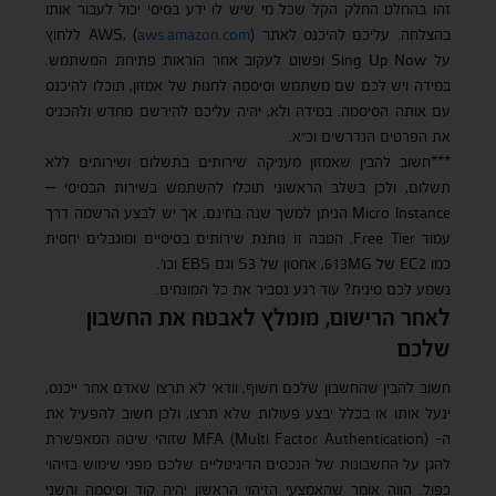
זהו בהחלט החלק הקל שכל מי שיש לו ידע בסיסי יכול לעבור אותו
בהצלחה. עליכם להיכנס לאתר AWS, (
aws.amazon.com
) ללחוץ
על Sing Up Now ופשוט לעקוב אחר הוראות פתיחת המשתמש.
במידה ויש לכם שם משתמש וסיסמה לחנות של אמזון, תוכלו להיכנס
עם אותה הסיסמה. במידה ולא, יהיה עליכם להירשם מחדש ולהכניס
את הפרטים הנדרשים וכ״א.
***חשוב להבין שאמזון מעניקה שירותים בתשלום ושירותים ללא
תשלום, ולכן בשלב הראשוני תוכלו להשתמש בשירות הבסיסי –
Micro Instance הניתן למשך שנה בחינם, אך יש לבצע הרשמה דרך
עמוד Free Tier. הטבה זו נותנת שירותים בסיסיים ומוגבלים יחסית
כמו EC2 של 613MG, אחסון של S3 וגם EBS וכו׳.
נשמע לכם סינית? עוד רגע נסביר את כל המונחים.
לאחר הרישום, מומלץ לאבטח את החשבון
שלכם
חשוב להבין שהחשבון שלכם חשוף, וודאי לא תרצו שאדם אחר ייכנס,
ינעל אותו או בכלל יבצע פעולות שלא תרצו, ולכן חשוב להפעיל את
ה- MFA (Multi Factor Authentication) שזוהי שיטה המאפשרת
להגן על החשבונות של הנכסים הדיגיטליים שלכם מפני שימוש בזיהוי
כפול. הווה אומר שהאמצעי הזיהוי הראשון יהיה קוד וסיסמה והשני