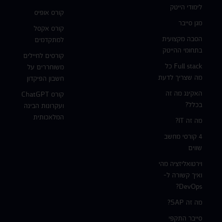
לימודי הייטק
קורס אופיס
מגן סייבר
קורס אקסל
הסבה מקצועית
למתקדמים
בתחומי ההייטק
קורסים לחיילים
Full stack כל
משוחררים על
מה שצריך לדעת
חשבון הפיקדון
האקינג מה זה
קורס ChatGPT
בכלל?
ועקרונות הבינה
המלאכותית
מה זה IT?
4 קורסי מחשב
שווים
וירטואליזציה מהי
ואיך קשורה ל-
DevOps?
מה זה SAP?
סייבר התקפי