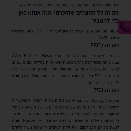
יהיה משויך למשהו פיזי שבלעדיו לאת ניתן יהיה להתחבר לחשבון.
מה זה כל המונחים שהזכרנו? הנה אנחנו כאן
כדי להסביר
אספנו את המושגים הבסיסיים שעליכם להכיר רגע לפני השימוש
בשרתי AWS.
מה זה
EC2
?
זהו שירותי מחשוב הענן של AWS. EC2 – Elastic Compute
Cloud המאפשר לכם להריץ מכונות וירטואליות בגדלים וסוגים שונים,
כאשר התשלום הוא על פי השימוש. אמזון מאפשרת להריץ את
מכונות ה- EC2 בארבע אזורים גיאוגרפיים ברחבי העולם, ולכן תוכלו
לקבל שרידות גבוהה.
מה זה
S3
?
S3 – Simple Storage Service הם תשתיות האחסון המאפשרות
לשמור ולאחזר את הנתונים שלכם מכל מקום ברשת. השירות S3 של
אמזון הוא כמעת בלתי מוגבל, מציע שרידות גבוהה ומחיר נמוך במיוחד.
כל הנתונים שלכם והפעולות שתבצעו יישמרו ב – Buckets ותוכלו
לגשת אליהם מכל מקום ואף לתת לאחרים הרשאות גישה אליהם