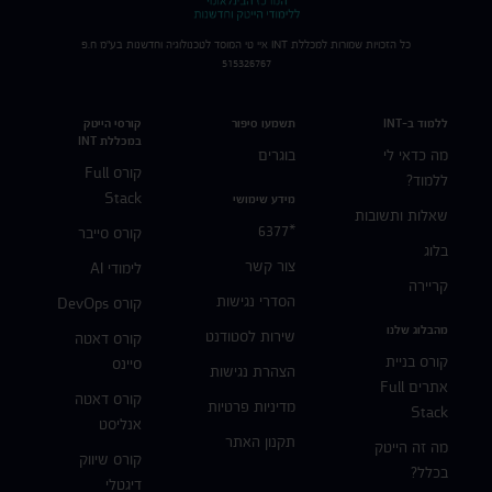
כל הזכויות שמורות למכללת
INT
איי טי המוסד לטכנולוגיה וחדשנות בע"מ ח.פ
515326767
ללמוד ב-INT
תשמעו סיפור
קורסי הייטק
במכללת INT
מה כדאי לי
בוגרים
קורס Full
ללמוד?
Stack
מידע שימושי
שאלות ותשובות
*6377
קורס סייבר
בלוג
צור קשר
לימודי AI
קריירה
הסדרי נגישות
קורס DevOps
מהבלוג שלנו
שירות לסטודנט
קורס דאטה
קורס בניית
סיינס
הצהרת נגישות
אתרים Full
קורס דאטה
מדיניות פרטיות
Stack
אנליסט
תקנון האתר
מה זה הייטק
קורס שיווק
בכלל?
דיגטלי