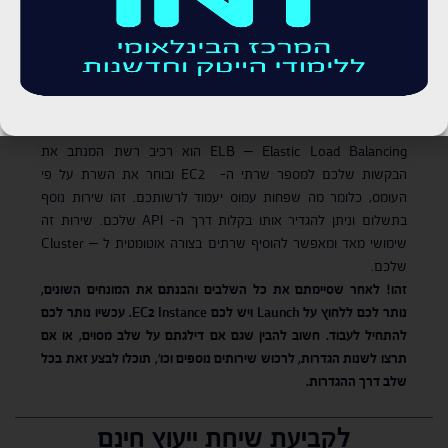
מאוד. כדאי לנסות אותן ולראות עד כמה השימוש נוח וחוסך בזמן.
השירות של אמזון כולל גם גיבוי לכלל הנתונים ומתומחר בהתאם
לביצועים שלכם והעומס, החל מזיכרון של 2GB ועד כמות גדולה
בהרבה.
ELB
ELB – Elastic Load Balancing הוא רכיב רשת המנתב את
הבקשות שלכם למספר שרתי ה- EC2 ובוחר את השרת על פי
העומס, כלומר מה שפחות עמוס יעמוד לרשותכם. זהו שירות נוסף
בתשלום וניתן להגדיר אותו בקלות דרך ה- API שלכם. שירות זה
שימושי מאד ומאפשר להוסיף שרתים בצורה אוטומטית ל – Cluster
שלכם.
זהו! לאחר שסיימתם את כל השלבים והבנתם את המונחים השונים,
נותר לכם ללחוץ על
Launch
ויש לכם
EC2 Instance
. עכשיו נותר לכם
להתחיל לעבוד. חשוב להבין שגם אם דילגתם על שלב מסוים, או אם
תרצו לשנות הגדרות, לרכוש שירותים נוספים וכו׳, תוכלו לבצע זאת בכל
שלב דרך ההגדרות.
לקביעת שיחת ייעוץ חינם