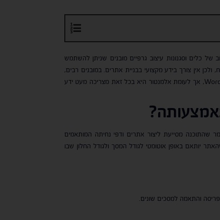
ן רחב של כלים וסגנונות עיצוב גרפיים מובנים שניתן להשתמש
Bootstrap מבוססת כולה על קוד פתוח, ולכן אין צורך בידע מקצועי בבניית אתרים. במובנים רבים,
בוטסטראפ דומה ליישום Elementor שמאפשר לבנות אתרים בקלות יחסית ב-Wordpress, אך לעומת אלמנטור היא בכל זאת מצריכה מעט ידע
באמצעותה?
bo ולמה היא משמשת, אפשר לומר שהתוכנה מסייעת ליצור אתרים ודפי נחיתה המותאמים
אתר יותאם באופן אוטומטי לגודל המסך ולגודל החלון שבו