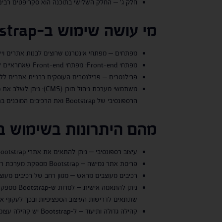
חלק ג' – החלק השלישי בתוכנה הוא סקריפטים רבים
מי עושה שימוש ב-
strap
מפתחים – מפתחי אינטרנט שרוצים לבנות אתרים ויישו
מפתחי Front-end: מפתחי Front-end שאחראיים ליצירת ממשק המשתמש וחוויית המשתמש באתרי אינטרנט. התוכנה מציעה רכיבים מוכנים לשימוש ומערכת רשת שחוסכת זמן בעיצוב וקידוד
פרילנסרים – פרילנסרים העוסקים בבניית אתרים ללקוחותי
הרספונסיבי של Bootstrap ואת הרכיבים המוכנים בתוך תבניות האתר או ערכות הנושא שלהם
מהם היתרונות בשימוש ב
עיצוב רספונסיבי – ניתן להתאים את אתרי Bootstrap לגדלים שונים של מסך ולמכשירים שונים – מחשב, טאבלט, סלולארי ועוד
פריסת אתר גמישה – Bootstrap מספקת מערכת רשת המאפשרת למפתחים ליצור פריסות גמישות ועיצובים מרובי עמודות
רכיבים מעוצבים מראש – מגוון רחב של רכיבים מעוצבי
ניתן להת
שתתאים לדרישות העיצוב הספציפיות ובכך לעקוף את
קהילה גדולה ותיעוד – ל-Bootstrap יש קהילה עצומה ופעילה של מפתחים, שמספקת הדרכות, תיעוד, פורומים וכדומה.