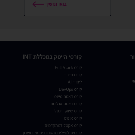
בואו נמשיך
ר
קורסי הייטק במכללת INT
קורס Full Stack
קורס סייבר
י
לימודי AI
קורס DevOps
קורס דאטה סיינס
קורס דאטה אנליסט
קורס שיווק דיגטלי
קורס אופיס
קורס אקסל למתקדמים
קורסים לחיילים משוחררים על חשבון