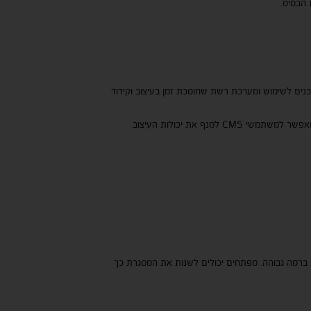
 הבסיס.
משתמשי מערכת ניהול תוכן (CMS): ניתן לשלב את Bootstrap בפלטפורמות CMS פופולריות כגון WordPress, Joomla ו- Drupal. זה מאפשר למשתמשי CMS למנף את יכולות העיצוב
ים התאמה אישית ברמה גבוהה. מפתחים יכולים לשנות את המסגרת כך