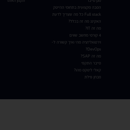
מגן סייבר
תקנון האתר
הסבה מקצועית בתחומי ההייטק
Full stack כל מה שצריך לדעת
האקינג מה זה בכלל?
מה זה IT?
4 קורסי מחשב שווים
וירטואליזציה מהי ואיך קשורה ל-
DevOps?
מה זה SAP?
סייבר התקפי
קאלי לינוקס מהו?
מבחן פילת