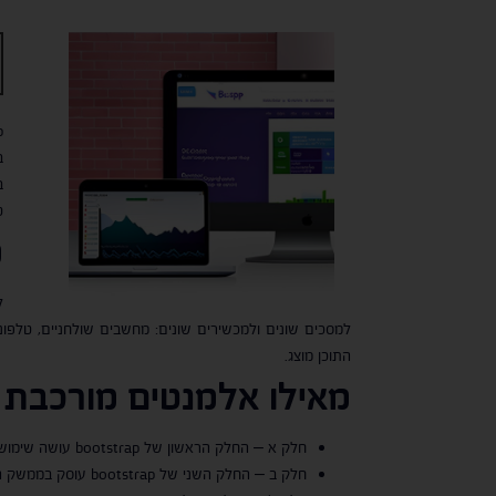
ט
מ
למסכים שונים ולמכשירים שונים: מחשבים שולחניים, טלפונ
התוכן מוצג.
מאילו אלמנטים מורכבת 
חלק א – החלק הראשון של bootstrap עושה שימוש ב-CSS, HTML ו-JavaScript, שמהווים את הפורמט לעיצוב דפי האינטרנט מבחינת פריסה והתאמה למסכים שונים.
חלק ב – החלק השני של bootstrap עוסק בממשק המשתמש – כפתורים, תפריטים, טבלאות, טפסים, תמונות ואלמנטים שונים.