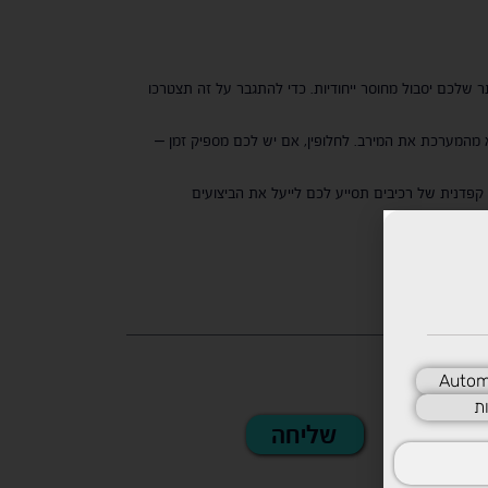
וצר מצב שהאתר שלכם יסבול מחוסר ייחודיות. כדי להתגבר על זה תצטרכו
ש צורך לדעת HTML, CSS ו- JavaScript, לפחות אם מעוניינים להוציא מהמערכת את המירב. לחלופין, אם יש לכם מספיק זמן –
Autom
ת