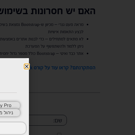
האם יש חסרונות בשימוש
מראה מעט גנרי –
לבצע התאמות אישיות
ניתן ללמוד ולהשתפשף על המערכת
אתר כבד ואיטי – Bootstrap כולל מספר גדול יחסית של קובצי CSS ו-JavaScript, שיכולים להגדיל את משקל האתר ולהאט אותו. בחירה קפדנית של רכיבים תסייע לכם לייעל את הביצועים
הסתקרנתם? קראו עוד על קורס Full Stack
y Pro
ניהול מ