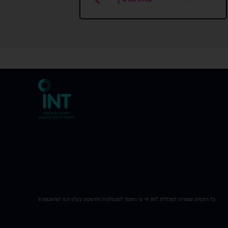
כל הזכויות שמורות למכללת
INT
איי טי המוסד לטכנולוגיה וחדשנות בע"מ ח.פ 515326767