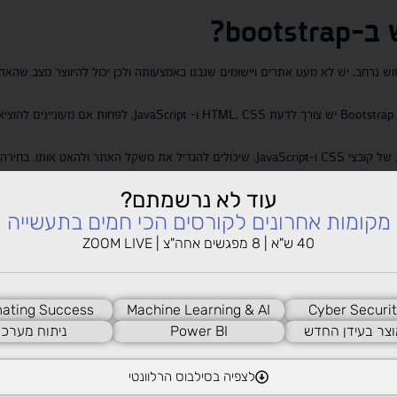
 ב-
bootstrap
?
 מכיוון ש-Bootstrap נמצאת בשימוש נרחב, יש לא מעט אתרים ויישומים שנבנו באמצעותה ולכן יכול להיו
לא מתאים למתחילים – כדי לבנות אתרים באמצעות Bootstrap י
עוד לא נרשמתם?
מקומות אחרונים לקורסים הכי חמים בתעשייה
40 ש"א | 8 מפגשים אחה"צ | ZOOM LIVE
לקביעת שיחת ייעוץ חינם
ating Success
Machine Learning & AI
Cyber Securit
וצר בעידן החדש
Power BI
ניתוח מערכו
לצפיה בסילבוס הרלוונטי