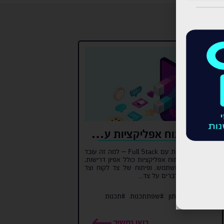
קורס פיתוח אפליקציות עם Full Stack יתרונות
פיתוח אפליקציות עם Full Stack – למה זה עובד
כל כך טוב? פיתוח אפליקציות כולל אפיון דרישות,
עיצוב ממשק משתמש, ופיתוח של צד לקוח וצד
שרת. כאשר מדברים על צד...
#python
#פייתון
#שפתתכנות
#תכנות
בואו נמשיך