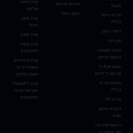
קורס דאטה
מדיניות פרטיות
Stack
אנליסט
תקנון האתר
מה זה הייטק
קורס שיווק
בכלל?
דיגטלי
לימודי הייטק
קורס אופיס
מגן סייבר
קורס אקסל
הסבה מקצועית
למתקדמים
בתחומי ההייטק
קורסים לחיילים
Full stack כל
משוחררים על
מה שצריך לדעת
חשבון הפיקדון
האקינג מה זה
קורס ChatGPT
בכלל?
ועקרונות הבינה
המלאכותית
מה זה IT?
4 קורסי מחשב
שווים
וירטואליזציה מהי
ואיך קשורה ל-