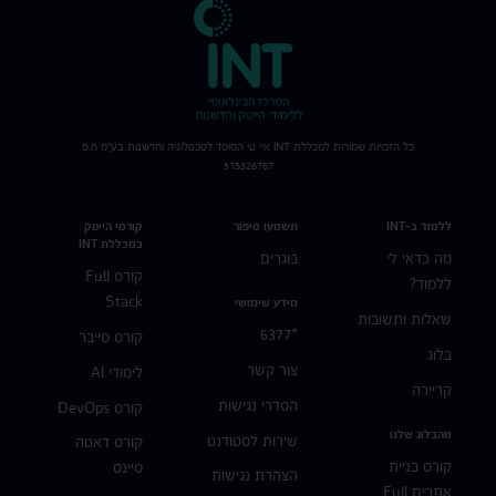
כל הזכויות שמורות למכללת
INT
איי טי המוסד לטכנולוגיה וחדשנות בע"מ ח.פ
515326767
ללמוד ב-INT
תשמעו סיפור
קורסי הייטק
במכללת INT
מה כדאי לי
בוגרים
קורס Full
ללמוד?
Stack
מידע שימושי
שאלות ותשובות
*6377
קורס סייבר
בלוג
צור קשר
לימודי AI
קריירה
הסדרי נגישות
קורס DevOps
מהבלוג שלנו
שירות לסטודנט
קורס דאטה
קורס בניית
סיינס
הצהרת נגישות
אתרים Full