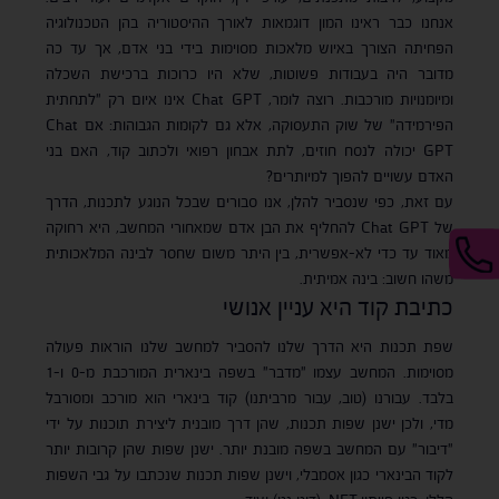
אנחנו כבר ראינו המון דוגמאות לאורך ההיסטוריה בהן הטכנולוגיה
הפחיתה הצורך באיוש מלאכות מסוימות בידי בני אדם, אך עד כה
מדובר היה בעבודות פשוטות, שלא היו כרוכות ברכישת השכלה
ומיומנויות מורכבות. רוצה לומר, Chat GPT אינו איום רק "לתחתית
הפירמידה" של שוק התעסוקה, אלא גם לקומות הגבוהות: אם Chat
GPT יכולה לנסח חוזים, לתת אבחון רפואי ולכתוב קוד, האם בני
האדם עשויים להפוך למיותרים?
עם זאת, כפי שנסביר להלן, אנו סבורים שבכל הנוגע לתכנות, הדרך
של Chat GPT להחליף את הבן אדם שמאחורי המחשב, היא רחוקה
מאוד עד כדי לא-אפשרית, בין היתר משום שחסר לבינה המלאכותית
משהו חשוב: בינה אמיתית.
כתיבת קוד היא עניין אנושי
שפת תכנות היא הדרך שלנו להסביר למחשב שלנו הוראות פעולה
מסוימות. המחשב עצמו "מדבר" בשפה בינארית המורכבת מ-0 ו-1
בלבד. עבורנו (טוב, עבור מרביתנו) קוד בינארי הוא מורכב ומסורבל
מדי, ולכן ישנן שפות תכנות, שהן דרך מובנית ליצירת תוכנות על ידי
"דיבור" עם המחשב בשפה מובנת יותר. ישנן שפות שהן קרובות יותר
לקוד הבינארי כגון אסמבלי, וישנן שפות תכנות שנכתבו על גבי השפות