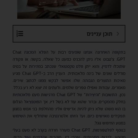
תוכן עניינים
בתקופה האחרונה אנחנו שומעים רבות על הפלא המכונה Chat
GPT: צ'טבוט אליו ניתן להכניס כמעט כל שאלה, בקשה או פקודה
שתוכלו לדמיין, והוא ייתן פלט טקסטואלי שנכתב במהירות על בסיס
מודלים שונים של בינה מלאכותית. העניין הרב ב-Chat GPT מגיע
מאיכות התוצרים הגבוהה שלו: אפשר לבקש ממנו לכתוב שירים,
מאמרים, עבודות ואפילו ספרים שלמים, ולעתים זה יוצא לא רע בכלל.
נכון, התשובות "והיצירות" של Chat GPT מרגישות מעט מלאכותיות
בחלק מהמקרים, וברור שהוא עוד לא בשל דיו, אך הפוטנציאל הגלום
בו הוא משהו שלא ניתן להיות אדישים אליו: מהחלפת בני אנוש במגוון
תפקידים מאוישים כיום, ועד היותו אלטרנטיבה שתחליף את השימוש
במנוע החיפוש גוגל.
בנוסף לפלטפורמות, Chat GPT מעורר חרדה בקרב לא מעט בעלי
מקצוע, לרבות מתכנתים, עורכי דין, חוקרים אקדמיים ועוד רבים.