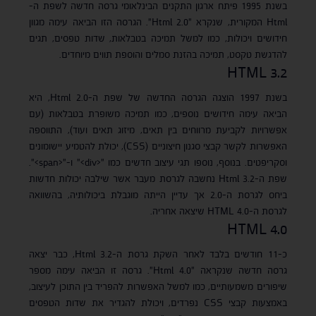
בשנת 1995 פיתח ארגון התקנים הבינלאומי גרסה חדשה לשפת ה-
Html המקורית, שנקרא "Html 2.0". הגרסה הזו הביאה עימה מגוון
חידושים ויכולות, כמו למשל תמיכה בטבלאות, שדות טפסים, תגים
להדגשת טקסט, תמיכה בהזנת סמלים והוספת תווים מיוחדים.
HTML 3.2
בשנת 1997 הוצגה הגרסה החדשה של שפת ה-Html 2.0, היא
הביאה עימה חידושים נוספים, כמו תמיכה משופרת בטבלאות (עם
אפשרויות לקביעת מרווחים בין תאים, מיזוג תאים ועוד), התווספה
האפשרות לקשר קבצי סגנון חיצוניים (CSS), יכולת להטמיע יישומונים
וסקריפטים. בנוסף, נוספו תגי עיצוב חדשים כמו "<div>" ו-"<span>".
שפת ה-Html 3.2 נחשבה לגרסת מעבר אשר שילבה יכולות חדשות
ביחס לגרסת ה-2.0 אך עדיין הייתה מוגבלת ביכולותיה, בהשוואה
לגרסת ה-HTML 4.0 שיצאה אחריה.
HTML 4.0
כ-11 חודשים בלבד לאחר השקת גרסת ה-Html 3.2, כבר יצאה
גרסה חדשה שנקראה "Html 4.0". גרסה זו הביאה עימה מספר
שיפורים משמעותיים, כמו למשל האפשרות להפריד בין התוכן לעיצוב,
באמצעות קבצי CSS נפרדים, ויכולת להגדיר את שדות הטפסים