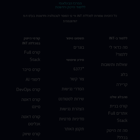
כל הזכויות שמורות למכללת
INT
איי טי המוסד לטכנולוגיה וחדשנות בע"מ ח.פ
515326767
ללמוד ב-INT
תשמעו סיפור
קורסי הייטק
במכללת INT
מה כדאי לי
בוגרים
קורס Full
ללמוד?
Stack
מידע שימושי
שאלות ותשובות
*6377
קורס סייבר
בלוג
צור קשר
לימודי AI
קריירה
הסדרי נגישות
קורס DevOps
מהבלוג שלנו
שירות לסטודנט
קורס דאטה
קורס בניית
סיינס
הצהרת נגישות
אתרים Full
קורס דאטה
מדיניות פרטיות
Stack
אנליסט
תקנון האתר
מה זה הייטק
קורס שיווק
בכלל?