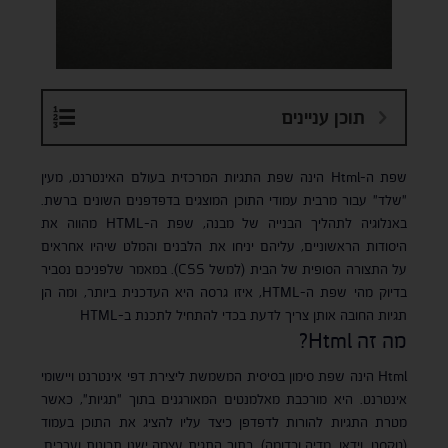
תוכן עניינים
שפת ה-Html הינה שפת התגיות המרכזית בעולם האינטרנט, מעין
"שלד" עבור מרבית עמודי התוכן המוצגים בדפדפנים השונים ברשת.
באנלוגיה לתהליך הבנייה של מבנה, שפת ה-HTML מהווה את
היסודות הראשוניים, עליהם יניחו את הלבנים והמלט שיהיו אחראים
על התצורה הסופית של הבית (למשל CSS). במאמר שלפניכם נסביר
בדיוק מהי שפת ה-HTML, איזו גרסה היא העדכנית ביותר, ומה הן
תגיות החובה אותן צריך לדעת בכדי להתחיל לתכנת ב-HTML
מה זה Html?
Html הינה שפת סימון בסיסית המשמשת ליצירת דפי אינטרנט ויישומי
אינטרנט. היא מורכבת מאלמנטים המאורגנים בתוך "תגיות", כאשר
מטרת התגיות להורות לדפדפן כיצד עליו להציג את התוכן בעמוד
(טקסט, וידאו, מדיה וכדומה). בתוך התגית עצמה ישנן תכונות וערכים,