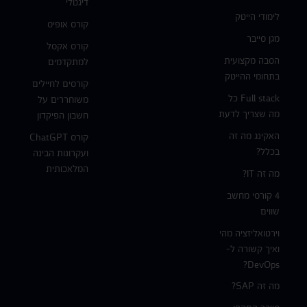
דיגטלי
לימודי הייטק
קורס אופיס
מגן סייבר
קורס אקסל
הסבה מקצועית
למתקדמים
בתחומי ההייטק
קורסים לחיילים
Full stack כל
משוחררים על
מה שצריך לדעת
חשבון הפיקדון
האקינג מה זה
קורס ChatGPT
בכלל?
ועקרונות הבינה
המלאכותית
מה זה IT?
4 קורסי מחשב
שווים
וירטואליזציה מהי
ואיך קשורה ל-
DevOps?
מה זה SAP?