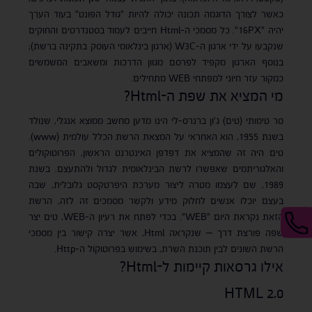
כאשר לצורך הדוגמה תכונה יכולה להיות "גודל הפונט" בעוד הערך
יהיה "16PX". כל מסמכי ה-Html חייבים לעמוד בסטנדרטים והחוקים
שנקבעו על ידי ארגון ה-W3C (ארגון בינלאומי העוסק בתקינה ברשת);
בנוסף הארגון מקפיד לפרסם מגוון הדרכות ומשאבים המשמשים
כמקור עזר חיוני למפתחי WEB מתחילים.
מי המציא את שפת ה-Html?
סר טימותי (טים) ג'ון ברנרס-לי הינו מדען מחשב ממוצא אנגלי, שנולד
בשנת 1955, הוא האחראי על המצאת הרשת הכלל עולמית (www).
טים היה זה שהמציא את דפדפן האינטרנט הראשון, הפרוטוקולים
והאלגוריתמים שאפשרו לרשת הבינלאומית לגדול ולהתעצם. בשנת
1989, שם לעצמו מטרה ליצור מערכת היפרטקסט גלובלית, שבה
בעצם יוכלו אנשים לחלוק מידע ולקשר מסמכים זה לזה, הרשת
הזאת נקראת היום "WEB". בכדי לפתח את רעיון ה-WEB, טים יצר
שפה פורצת דרך – שנקראה Html, אשר יצרה קישור בין מסמכי
הרשת השונים לבין תוכנת השרת, בשימוש בפרוטוקול ה-Http.
אילו גרסאות קיימות ל-Html?
HTML 2.0