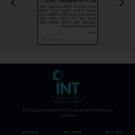
מה זה Jenkins ואיך הוא משנה את עולם הפיתוח?
הבעיה שהובילה לפיתוח Jenkins דמיינו
שאתם חייבים להוציא גרסה חדשה
ללקוח. הרבה עבודה, הרבה מחשבה, המון
שעות קוד בלי שינה ומלא קפה.
השקעתם ימים כלילות בליטוש הקוד,
תיקנתם באגים, הוספתם...
#DevOps
בואו נמשיך
כל הזכויות שמורות למכללת
INT
איי טי המוסד לטכנולוגיה וחדשנות בע"מ ח.פ
515326767
ללמוד ב-INT
תשמעו סיפור
קורסי הייטק