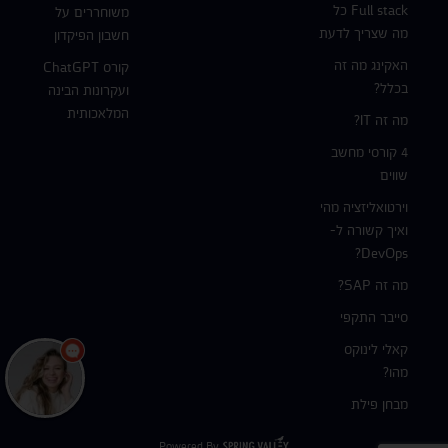
Full stack כל
משוחררים על
מה שצריך לדעת
חשבון הפיקדון
האקינג מה זה
קורס ChatGPT
בכלל?
ועקרונות הבינה
המלאכותית
מה זה IT?
4 קורסי מחשב
שווים
וירטואליזציה מהי
ואיך קשורה ל-
DevOps?
מה זה SAP?
סייבר התקפי
קאלי לינוקס
מהו?
מבחן פילת
Powered By