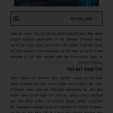
תוכן עניינים
תחום .Net נחשב למבוקש בעולם ההייטק ולא בכדי. מדובר על שפת
תכנות ורסטילית שפותחה על ידי מייקרוסופט, הנחשבת לחברת
תוכנה אמריקאית ששמה הולך לפניה. כאן בכתבה נסביר את כל מה
שצריך לדעת על שפת דוט נט, השימושים שלה, היתרונות שלה על
פני שפות אחרות ובכלל מה הופך מתכנתי .Net לכל כך מבוקשים
בתעשיית ההייטק?
מהי שפת דוט נט?
שפת דוט נט נחשבת לוותיקות ביחס לאחרות, היא הושקה בשנת
2002 על ידי מייקרוסופט ושפת הפיתוח שלה #C מאפשרת לפתח
מגוון רחב של פלטפורמות מתקדמות, מה הופך אותה לפופולרית
ומבוקשת בעולם הפיתוח. בין היתר, דרך שפת דוט נט אפשר לפתח
אפליקציות למחשב תוכנות לשרתים וכו'. היתרון הבולט שלה הוא
האפשרות להפעיל כל אפליקציה או תוכנה שפותחה באמצעותה על
כמה מערכות הפעלה כמו Mac OS X, Linux, ולא רק על גבי