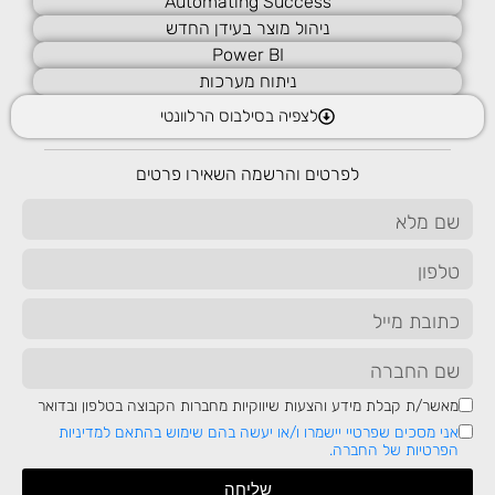
Automating Success
בטכנולוגיה זו, צד לקוח יכולה לתקשר עם השרת ולכן זוהי
ניהול מוצר בעידן החדש
ארכיטקטורה הנדסית מובילה.
Power BI
בקורס דוט נט לומדים שפת #C עם דגש על תיכנות מונחה
ניתוח מערכות
עצמים (OOP).
מרבית המושגים הנלמדים בקורס מתאימים לשפות תכנות
לצפיה בסילבוס הרלוונטי
נוספות, ולכן מדובר ביתרון למי שירצה להמשיך ללמוד
שפות תכנות נוספות.
לפרטים והרשמה השאירו פרטים
הקורס מתחיל מרמה בסיסית ולכן הוא מתאים גם לחסרי
רקע בתחום.
רוצים גם להשתלב במקצוע מבוקש בעולם ההייטק?
להצצה בסיליבוס של קורס .Net >>>
לקביעת שיחת ייעוץ חינם
מאשר/ת קבלת מידע והצעות שיווקיות מחברות הקבוצה בטלפון ובדואר
אני מסכים שפרטיי יישמרו ו/או יעשה בהם שימוש בהתאם למדיניות
הפרטיות של החברה.
שליחה