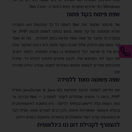
Windows כפי שרבים חושבים, וזאת בזכות ה- Net Core.
שפת פיתוח בקוד פתוח
עוד פרמטר שהופך את .Net לשפה כל כך מבוקשת הוא העובדה
שהיא מבוססת על קוד פתוח, ממש בדומה לשפת תכנות PHP, אך
במקרה זה מדובר על שפה סופר גמישה ביחס לאחרות. מה זה אומר
קוד פתוח ומה היתרון שלו? תוכנה בקוד פתוח היא כזאת שהקוד שלה
נגיש וכל מי שרוצה יכול להשתמש בו בצורה חופשית, כלומר לערוך
את הקוד לפי השימוש שלו, לבצע שינויים ולהפיץ לכולם כדי שיוכלו
מתכנתים אחרים לעשות שימוש בשינויים לטובת עבודה יעילה ומהירה
יותר.
שפה פשוטה מאוד ללמידה
אם נתייחס לשפות תכנות אחרונות כמו Java או JavaScript ואפילו
PHP, נראה כי אנשים שהחליטו לעבור לפתח ב – .Net מבינים עד
כמה השפה קלה ליישום ובמיוחד ללימוד. היא נחשבת לאינטואיטיבית
ובעלת אינספור אפשרויות פיתוח, ולכן רבים לומדים אותה אפילו לבד
או באמצעות קורס ייעודי ומשתלבים במשרות נחשקות בעולם הייטק.
להצטרף לקהילת דוט נט בינלאומית