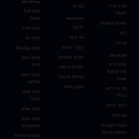
במכללת INT
מה כדאי לי
בוגרים
קורס Full
ללמוד?
Stack
מידע שימושי
שאלות ותשובות
*6377
קורס סייבר
בלוג
צור קשר
לימודי AI
קריירה
הסדרי נגישות
קורס DevOps
מהבלוג שלנו
שירות לסטודנט
קורס דאטה
קורס בניית
סיינס
הצהרת נגישות
אתרים Full
קורס דאטה
מדיניות פרטיות
Stack
אנליסט
תקנון האתר
מה זה הייטק
קורס שיווק
בכלל?
דיגטלי
לימודי הייטק
קורס אופיס
מגן סייבר
קורס אקסל
הסבה מקצועית
למתקדמים
בתחומי ההייטק
קורסים לחיילים