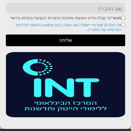
המערכת מספקת מגוון כלים מתחום הבינה העסקית לצורך קבלת
מידע מדויק ממגוון המודולים, דבר המאפשר לקבל החלטות עסקיות
חשובות ושקולות להגדלת רווחיות הארגון. ניתן לאסוף את המידע מכל
מאשר/ת קבלת מידע והצעות שיווקיות מחברות הקבוצה בטלפון ובדואר
מודול רצוי ובמגוון רחב של חיתוכים ואפשרויות, כמו גם שאילתות
אני מסכים שפרטיי יישמרו ו/או יעשה בהם שימוש בהתאם למדיניות
שונות לטובת קבלת תמונה רוחבית על כל מחלקה בארגון.
הפרטיות של החברה.
למידע על
קורס סאפ
של מכללת INT לחצו על הקישור!
שליחה
לקביעת שיחת ייעוץ חינם
אני מסכים שפרטיי יישמרו ו/או יעשה בהם שימוש
בהתאם למדיניות הפרטיות של החברה.