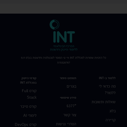
כל הזכויות שמורות למכללת
INT
איי טי המוסד לטכנולוגיה וחדשנות בע"מ ח.פ
515326767
ללמוד ב-INT
תשמעו סיפור
קורסי הייטק
במכללת INT
מה כדאי לי
בוגרים
קורס Full
ללמוד?
Stack
מידע שימושי
שאלות ותשובות
*6377
קורס סייבר
בלוג
צור קשר
לימודי AI
קריירה
הסדרי נגישות
קורס DevOps