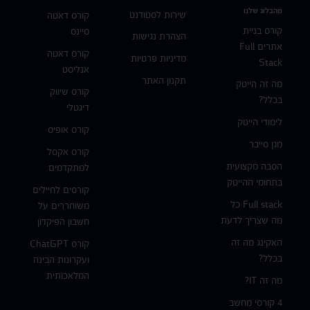
מהבלוג שלנו
שירות לסטודנט
קורס דאטה
קורס בניית
סיינס
הצהרת נגישות
אתרים Full
קורס דאטה
מדיניות פרטיות
Stack
אנליסט
תקנון האתר
מה זה הייטק
קורס שיווק
בכלל?
דיגטלי
לימודי הייטק
קורס אופיס
מגן סייבר
קורס אקסל
הסבה מקצועית
למתקדמים
בתחומי ההייטק
קורסים לחיילים
Full stack כל
משוחררים על
מה שצריך לדעת
חשבון הפיקדון
האקינג מה זה
קורס ChatGPT
בכלל?
ועקרונות הבינה
המלאכותית
מה זה IT?
4 קורסי מחשב