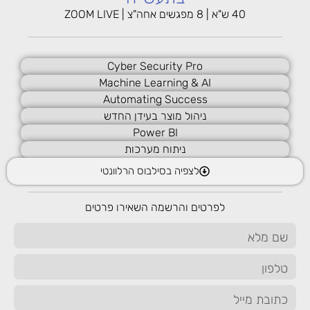
ניהול כלל המידע על הלקוח
40 ש"א | 8 מפגשים אחה"צ | ZOOM LIVE
הצעות מחיר והסכמים
הוצאת נתונים ודוחות
Cyber Security Pro
מודול ניהול פרויקטים
Machine Learning & AI
ניהול שוטף של הפרויקטים בארגון לצורך מעקב אחר התקדמות
Automating Success
וביצוע המשימות של העובדים לייעול התהליך. המודול מאפשר לקדם
ניהול מוצר בעידן החדש
את הפרויקט עוד מהשלבים הראשונים ועד סופו, כולל ניהול ההוצאות
Power BI
והמשאבים להשלמת הפרויקט. כמו כן, המודול מאפשר לקבל
ניתוח מערכות
התראות בכל שלב וחריגות שונות.
לצפיה בסילבוס הרלוונטי
ובקצרה:
ניהול תקציב הפרויקט
חלוקת הפרויקט לשלבים
לפרטים והרשמה השאירו פרטים
דוחות של שעות עבודה המושקעות בפרויקט
בקרה על התקציב ותשלומים לספקים
מערכת דיווח שעות לעובדים
ולסיום,
BI
דוחות ובקרה