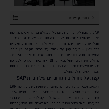
תוכן עניינים
SAP נחשבת לאחת החברות המובילות בעולם בפיתוח ויישום מערכות
ERP לארגונים. למערכות של החברה מגוון רחב של מודולים לשיפור
תהליכים עסקיים בארגון וניהול המידע, ולכן היא נחשבת לפופולרית
בכל ארגון – מעסק קטן ועד ארגוני ענק ברחבי העולם. בין היתר,
המערכת מונה מודולים פיננסים וחשבונאים, מודולים לוגיסטיים,
מודולים משותפים, ניהול מלאי ועד BI דיווח ובקרה. כמו כן, למערכת
מוצרים משלימים נוספים הגדלים עם הארגון ומספקים מנעד פתרונות
מקצה לקצה ולכלל המחלקות.
קצת על מודולים המדוברים של חברת
SAP
ראשית, נסביר כי מודולים הם פונקציות שימושיות של מערכת ERP
המיועדות לכל מחלקה בארגון, כדוגמת מחלקת מכירות, כספים, שיווק,
שירות ועוד. כל מודול שכזה מאפשר למחלקה להזין את המידע הרצוי
במערכת על פי סידור מסוים, כך ניתן יהיה לשלוף את המידע בקלות
ומאידך לקבל החלטות עסקיות שונות להצלחת הארגון. המודולים