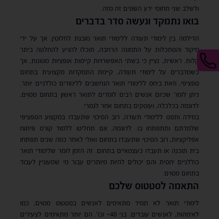
ולשלב שני תחומי ידע השונים זה מזה.
בואו נתמקד ונעשה סדר בדברים
הדילמה בין לימודי תעודה ללימודי תואר מובנת לחלוטין, אך על ידי
מיקוד והסתכלות על התמונה הרחבה, תוכלו להגיע להחלטה ביתר
קלות. ראשית, נציין כי בשתי האפשרויות קיימות אופציות מגוונות, אך
כשמדברים על לימודי תעודה, קיימת התמקדות מקצועית בתחום
ספציפי, וזאת ביחס ללימודי תואר הנחשבים ללימודים כוללניים יותר.
ניתן לומר שכיום אנשים רבים לומדים לתואר ראשון בתחום מסוים,
לדוגמה בכלכלה, ועוסקים בתחום אחר לגמרי.
במידה ותפנו ללימודי תעודה, רוב הסיכוי שתעבדו במקצוע הספציפי
שלמדתם ותתפתחו בו. לדוגמה, אם תחליטו ללמוד קורס פיתוח
אפליקציות, רוב הסיכוי שתעבדו בתחום ואולי לאחר כמה שנים תפתחו
בית תוכנה או תעבדו כעצמאיים בתחום. זה הזמן לומר שלימודי תואר
כוללניים יחסית והם יכולים להיות מיותרים עבור מי שמעוניין לעבוד
בתחום מסוים.
התאמה לסטטוס שלכם
לימודי תואר לא תמיד מתאימים לאנשים בסטטוס מסוים, כמו
לאימהות, לאנשים עובדים, בני 40+ וכו'. הם יותר מתאימים לצעירים