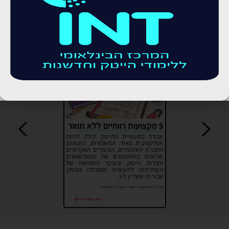
מעניין! אשמח לקרוא עוד בתחום
5 מקצועות רווחיים ללא תואר
עבודה בתעשיית ההייטק יכולה להיות
אטרקטיבית מאוד: המשכורות, התנאים,
החבר'ה האיכותיים, הצ'ופרים האקראיים
שרואים באינסטגרם של סטארטאפים
וחברות הייטק, ובעיקר התחושה של
השתייכות לתעשייה המובילה במשק.
עבור מי שעדיין לא...
#הייטק
#חיפושעבודה
#עבודה
#קריירה
#ראיוןעבודה
בואו נמשיך