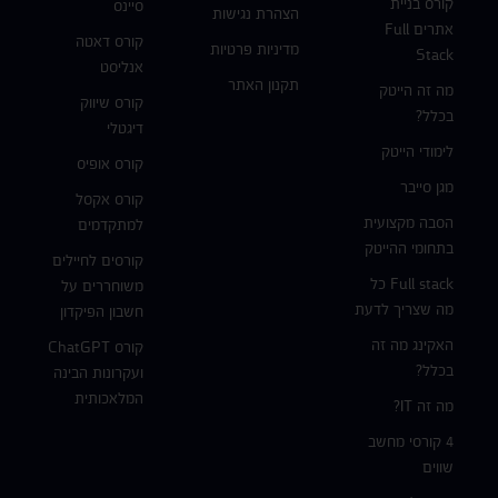
קורס בניית
סיינס
הצהרת נגישות
אתרים Full
קורס דאטה
מדיניות פרטיות
Stack
אנליסט
תקנון האתר
מה זה הייטק
קורס שיווק
בכלל?
דיגטלי
לימודי הייטק
קורס אופיס
מגן סייבר
קורס אקסל
הסבה מקצועית
למתקדמים
בתחומי ההייטק
קורסים לחיילים
Full stack כל
משוחררים על
מה שצריך לדעת
חשבון הפיקדון
האקינג מה זה
קורס ChatGPT
בכלל?
ועקרונות הבינה
המלאכותית
מה זה IT?
4 קורסי מחשב
שווים