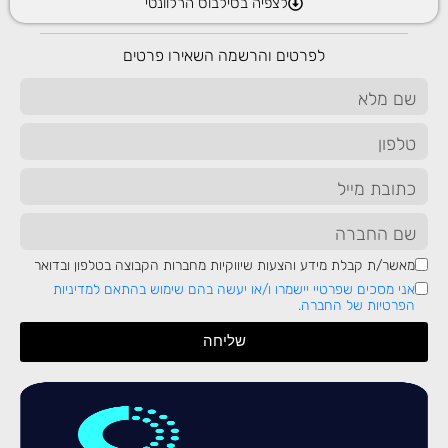
לצפיה בסילבוס הרלוונטי
בהרבה מלימודי תואר המתפרסים על פי 3-4 שנים. אבל אם אתם
שואלים לגבי תפקידים נחשקים, נספר לכם שכיום כ- 15% מעובדי
לפרטים והרשמה השאירו פרטים
ההייטק בישראל, אינם בעלי תואר ראשון, אלא בוגרי קורסים שונים.
לקביעת שיחת ייעוץ חינם
מאשר/ת קבלת מידע והצעות שיווקיות מחברות הקבוצה בטלפון ובדואר
אני מסכים שפרטיי יישמרו ו/או יעשה בהם שימוש בהתאם למדיניות
הפרטיות של החברה.
שליחה
אני מסכים שפרטיי יישמרו ו/או יעשה בהם שימוש
בהתאם למדיניות הפרטיות של החברה.
אני מסכים שפרטיי יישמרו ו/או יעשה בהם שימוש
בהתאם למדיניות הפרטיות של החברה.