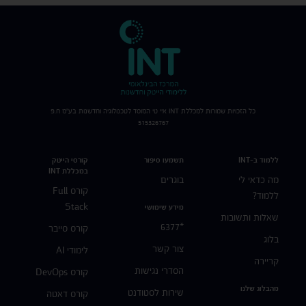
כל הזכויות שמורות למכללת
INT
איי טי המוסד לטכנולוגיה וחדשנות בע"מ ח.פ
515326767
ללמוד ב-INT
תשמעו סיפור
קורסי הייטק
במכללת INT
מה כדאי לי
בוגרים
קורס Full
ללמוד?
Stack
מידע שימושי
שאלות ותשובות
*6377
קורס סייבר
בלוג
צור קשר
לימודי AI
קריירה
הסדרי נגישות
קורס DevOps
מהבלוג שלנו
שירות לסטודנט
קורס דאטה