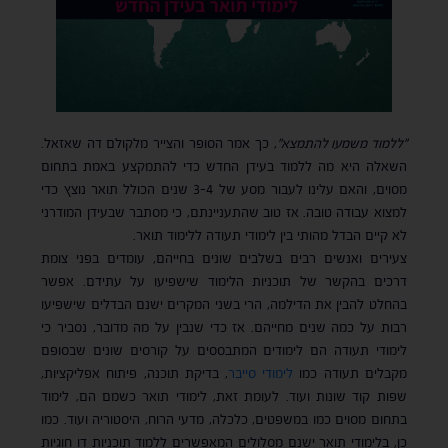
"ללמוד משמעו להתמצא"
, כך אמר הסופר והצייר מלקולם דה שאזאל.
השאלה היא מה ללמוד בעידן החדש כדי להתמקצע באמת בתחום
מסוים, והאם עלינו לעבור מסע של 3-4 שנים הכולל תואר נוצץ כדי
למצוא עבודה טובה. אז טוב שהתעניינתם, כי מסתבר שבעידן המודרני
לא קיים הבדל מהותי בין לימודי תעודה ללימוד תואר.
צעירים ואנשים רבים בשלבים שונים בחייהם, עומדים בפני צומת
דרכים בהקשר של תוכניות הלימוד שישפיעו על עתידם. אפשר
בהחלט להבין את הדילמה, הרי בשני המקרים ישנם הבדלים שישפיעו
רבות על כמה שנים מחייהם. אז כדי שנבין על מה מדובר, נסביר כי
לימודי תעודה הם לימודים המתבססים על קורסים שונים שבסופם
מקבלים תעודה כמו
לימודי סייבר
, בדיקת תוכנה, פיתוח אפליקציות,
שפות קוד שונות ועוד. לעומת זאת, לימודי תואר כשמם הם, לימוד
בתחום מסוים כמו במשפטים, כלכלה, מדעי הרוח, היסטוריה ועוד. כמו
כן, בלימודי תואר ישנם מסלולים המאפשרים ללמוד תוכניות דו חוגיות