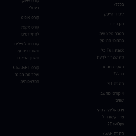
קורס שיווק
בכלל?
דיגטלי
לימודי הייטק
קורס אופיס
מגן סייבר
קורס אקסל
הסבה מקצועית
למתקדמים
בתחומי ההייטק
קורסים לחיילים
Full stack כל
משוחררים על
מה שצריך לדעת
חשבון הפיקדון
האקינג מה זה
קורס ChatGPT
בכלל?
ועקרונות הבינה
המלאכותית
מה זה IT?
4 קורסי מחשב
שווים
וירטואליזציה מהי
ואיך קשורה ל-
DevOps?
מה זה SAP?