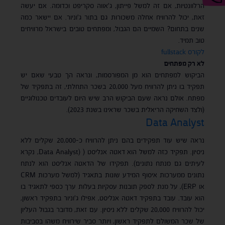
הרלוונטיות, אם זה למשל פייתון, ג'אווה סקריפט וכדומה. אם יעשה
זאת, יכול להרוויח אחלה משכורות גם בתור ג'וניור. אם יישאר כמה
שנים בתחום? השמיים הם הגבול, ומפתחים טובים בישראל מרוויחים
טוב תמיד.
לקורס fullstack
לא רק מפתחים
הביקוש למפתחים הוא מן המפורסמות, ונראה הך טבעי שאם יש
תפקיד בו ניתן להרוויח מעל 20,000 בשכר התחלתי, זה בתפקיד של
מפתח. אולם נראה שעם הביקוש הרב שיש היום לעובדים טכנולוגיים
(ולצד השחיקה הריאלית בשכר שראינו בשנת 2023).
Data Analyst
נראה שיש עוד תפקידים בהם ניתן להרוויח כ-20,000 שקלים ללא
ניסיון. תפקיד כזה למשל הוא דאטה אנליסט ( (Data Analyst, נקרא
לעיתים גם מנתח נתונים). תפקידו של הדאטה אנליסט הוא לנתח
נתונים ממערכות איסוף המידע שונות בתאגיד (למשל מערכות CRM
או ERP), על מנת לספק תובנות עסקיות בעלות ערך כספי לתאגיד בו
הוא עובד. עובד בתפקיד דאטה אנליסט, אפילו ג'וניור בתפקיד ראשון,
יכול להרוויח 20,000 שקלים ללא ניסיון. עם זאת, מדובר בגבול העליון
של שכר המשולם לתפקיד ראשון, ויותר סביר שירוויח משהו בסביבות