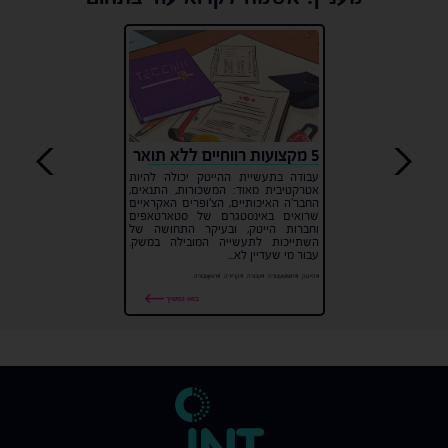
5 מקצועות רווחיים ללא תואר
עבודה בתעשיית ההייטק יכולה להיות
אטרקטיבית מאוד: המשכורות, התנאים,
החבר'ה האיכותיים, הצ'ופרים האקראיים
שרואים באינסטגרם של סטארטאפים
וחברות הייטק, ובעיקר התחושה של
השתייכות לתעשייה המובילה במשק.
עבור מי שעדיין לא...
#הייטק
#חיפושעבודה
#עבודה
#קריירה
#ראיוןעבודה
בואו נמשיך