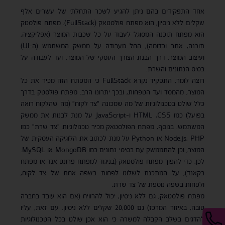
אחד התפקידים בהם ניתן להגיע לשכר התחלתי של עשרים אלף
שקלים ללא ניסיון, הוא מפתח פולסטאק (FullStack). מפתח פולסטק
הוא מפתח תוכנה המסוגל לעבוד על כל שכבות המוצר (אפליקציה,
תוכנה, אתר וכדומה), החל מעבודה על ממשק המשתמש (ה-UI)
ועיצוב המוצר, דרך הבנת הצורך העסקי של המוצר, ועד לעבודה על
בסיס הנתונים והשרת.
רוצה לומר, התפקיד נקרא FullStack כי המפתח הזה מכיר את כל
המוצר, מהמסד ועד הטפחות, ובכך יתרונו הרב. מפתח פולסטק בדרך
כלל שולט בטכנולוגיות של מה שמכונה "צד לקוח" (מה שהלקוח רואה
בפועל) כמו HTML ,CSS ו-JavaScript על מנת לבנות את ממשק
המשתמש. בנוסף, מפתח הפולסטאק מכיר טכנולוגיות "צד שרת" כמו
Node.js, PHP או Python על מנת לכתוב את הלוגיקה העסקית של
המוצר, וכן להתממשק עם בסיסי נתונים כמו MongoDB או MySQL.
לכן, כדי להפוך מפתח פולסטאק (בניגוד למפתח פרונט אנד או מפתח
בקאנד), על המתכנת לשלוט לפחות בשפה אחת של צד לקוח,
ולפחות בשפה נוספת של צד שרת.
מפתח פולסטאק, גם ללא ניסיון, יכול להרוויח (אם הוא עובד בחברה
טובה, באיזור המרכז) גם 20,000 שקלים ללא ניסיון. עם זאת, עליו
להדגים בשלב הקבלה למשרה כי הוא אכן שולט בכל הטכנולוגיות