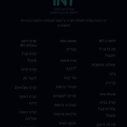
כל הזכויות שמורות למכללת
INT
איי טי המוסד לטכנולוגיה וחדשנות בע"מ ח.פ
515326767
ללמוד ב-INT
תשמעו סיפור
קורסי הייטק
במכללת INT
מה כדאי לי
בוגרים
קורס Full
ללמוד?
Stack
מידע שימושי
שאלות ותשובות
*6377
קורס סייבר
בלוג
צור קשר
לימודי AI
קריירה
הסדרי נגישות
קורס DevOps
מהבלוג שלנו
שירות לסטודנט
קורס דאטה
קורס בניית
סיינס
הצהרת נגישות
אתרים Full
קורס דאטה
מדיניות פרטיות
Stack
אנליסט
תקנון האתר
מה זה הייטק