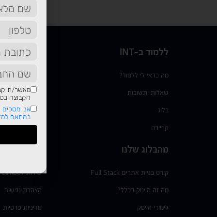
ללמוד ב-INT
תשמעו סיפו
מה כדאי לי ללמוד?
בוגרים
מאשר/ת קבל
שאלות ותשובות
מידע שימוש
הקבוצה בטלפ
אני מסכים ש
בלוג
בהתאם למדי
*6377
קריירה
צור קשר
מהבלוג שלנו
הסדרי נגישות
קורס בניית אתרים Full Stack
שירות לסטודנט
מה זה הייטק בכלל?
הצהרת נגישות
לימודי הייטק
מדיניות פרטיות