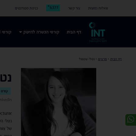
6377*
שאלות נפוצות
צור קשר
כניסת סטודנטים
דף הבית
קורסי הכשרה להייטק
קורסי AI
דף הבית
>
מרצים
>
נטלי שטנגל
נטל
קורס נ
inkedIn
cturer
נטלי הי