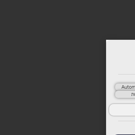
Autom
ת