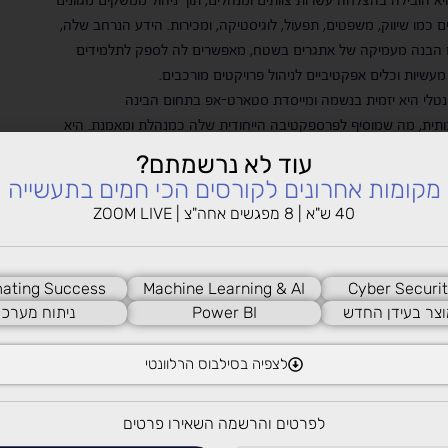
 היא הובילה בהצלחה עשרות צוותים ומנהלים, תוך ניהול ממשקים מגוונים
 כמו שיווק, משפטים, תפעול, לוגיסטיקה, ומכירות. הידע הנרחב שלה,
 הבנה מעמיקה של אתגרים בשטח, מאפשרים לה לספק לתלמידים
מעשיות וכלים אפקטיביים לניהול פרויקטים מורכבים.
נטלי היא יזמית בנשמה ומייסדת סטארט-אפ בתחום הבינה
תית, מה שמוסיף לפרספקטיבה הייחודית שלה כמנהלת ומאמנת. היא
גם כמאמנת מוסמכת, בעלת התמחות באימון לנוער ובניהול הפרעות
עוד לא נרשמתם?
כוז, מה שמאפשר לה לתמוך ולכוון את תלמידיה בניהול זמן, התמודדות
מקומות אחרונים לקורסים הכי חמים בתעשייה
ים, והגשמת מטרותיהם האישיות והמקצועיות.
40 ש"א | 8 מפגשים אחה"צ | ZOOM LIVE
זיקה בתואר ראשון מאוניברסיטת חיפה ותואר שני במנהל עסקים
מאוניברסיטת בן גוריון, והיא מוסמכת CCIL על ידי לשכת המאמנים בישראל.
היא מרצה מוכרת בניהול זמן, עבודה אפקטיבית, מתודולוגיות Agile וניהול
ating Success
Machine Learning & AI
Cyber Securit
 ומשלבת באופן ייחודי בין הפרקטיקה המקצועית לבין האימון האישי,
וצר בעידן החדש
Power BI
ניתוח מערכו
לעזור לתלמידים לממש את הפוטנציאל הגלום בהם ולהגיע להישגים
יים.
לצפיה בסילבוס הרלוונטי
 כל המרצים>>
לפרטים והרשמה השאירו פרטים