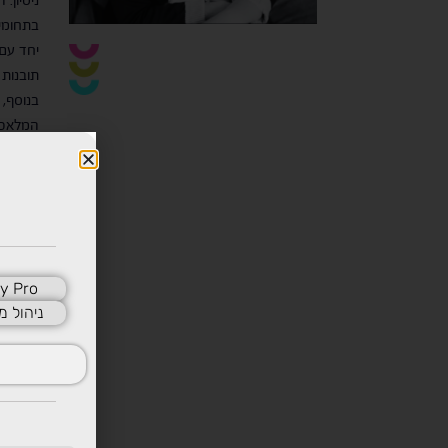
ניסיון.
בתחומים
יחד עם
תובנות 
בנוסף, 
המלאכו
משמשת 
קשב ורי
עם חסמ
נטלי מח
y Pro
קריירה,
ניהול מ
במטרה 
משמעות
ראה את