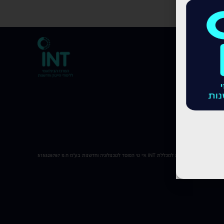
כל הזכויות שמורות למכללת
INT
איי טי המוסד לטכנולוגיה וחדשנות בע"מ ח.פ 515326767