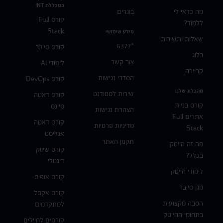
במכללת INT
מה כדאי לי
בוגרים
קורס Full
ללמוד?
Stack
מידע שימושי
שאלות ותשובות
*6377
קורס סייבר
בלוג
צור קשר
לימודי AI
קריירה
הסדרי נגישות
קורס DevOps
מהבלוג שלנו
שירות לסטודנט
קורס דאטה
קורס בניית
סיינס
הצהרת נגישות
אתרים Full
קורס דאטה
מדיניות פרטיות
Stack
אנליסט
תקנון האתר
מה זה הייטק
קורס שיווק
בכלל?
דיגטלי
לימודי הייטק
קורס אופיס
מגן סייבר
קורס אקסל
הסבה מקצועית
למתקדמים
בתחומי ההייטק
קורסים לחיילים