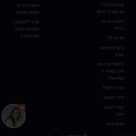
Full stack כל
משוחררים על
מה שצריך לדעת
חשבון הפיקדון
האקינג מה זה
קורס ChatGPT
בכלל?
ועקרונות הבינה
המלאכותית
מה זה IT?
4 קורסי מחשב
שווים
וירטואליזציה מהי
ואיך קשורה ל-
DevOps?
מה זה SAP?
סייבר התקפי
קאלי לינוקס
מהו?
מבחן פילת