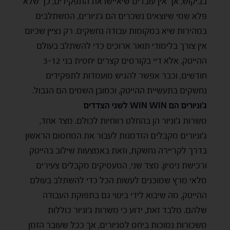
בביקוש, אך אין עובדים שיאיישו את התפקידים, כך שלא
פלא שמי שיוצאים נשכרים הם ג'ניורים, המשתלבים
במהירות שיא במקומות עבודה נחשקים. רק נציין שכיום
אין צורך בלימודי תואר ארוכים כדי להשתלב בעולם
ההייטק, אלא דיי בקורסים קצרים יחסית בני 3-12
חודשים, וכבר אפשר להגיש מועמדות לתפקידים
נחשקים בתעשיית ההייטק, וכמובן השמים הם הגבול.
ג'וניורים הם
WIN WIN
לשני הצדדים
משרות ג'וניור הן בהחלט רווחיות לכולם. מצד אחד,
ג'וניורים מקבלים הזדמנות לעבור את המחסום הראשון
בדרך לקריירה נחשקת, וזאת באמצעות שילוב בהייטק
ורכישת ניסיון. מצד שני, המעסיקים מקבלים צעירים
מלאי מרץ שמוכנים לעשות הכל כדי להשתלב בעולם
ההייטק, מה שיבוא לידי ביטוי גם בתפוקת העבודה
שלהם. מלבד זאת, ידוע כי משרות ג'וניור כוללות
משכורות נמוכות ביחס לסניורים, אך ככל שעובר הזמן