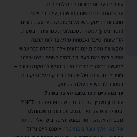
עובדים בעלויות נמוכות ביחס לסניורים.
על פי הנתונים מרשות החדשנות, עולה כי 45%
מחברות ההייטק בישראל גייסו בשנת 2019 ג'וניורים
(חסרי ניסיון) למשרות טכנולוגיות כמו פיתוח בשפות
קוד שונות, סייבר ואבטחת מידע, בדיקות תוכנה
ומקצועות נוספים. עם נתונים אלה, בהחלט כבר עכשיו
אפשר לנחש את העלייה שתהיה בשנים 2020-2021.
למעשה, נראה כי חברות הייטק הגיעו למסקנה ברורה –
ג'וניורים מגיעים בפול אנרגיות ומזנקים על תפקידים
במטרה לכבוש את עולם ההייטק.
עד כמה קיים חוסר בעובדי הייטק בשוק?
עוד נתון מעניין נגזר מכתבה שהתפרסמה ב -YNET
בסוף חודש פברואר 2020, עם כותרת שבהחלט
מסבירה את המחסור באנשי הייטק בישראל; "
מחסור
של 18.5 אלף עובדים בהייטק
". אומנם קיים גידול