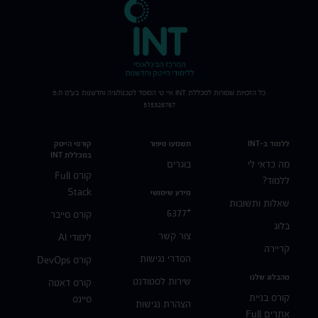
כל הזכויות שמורות למכללת
INT
איי טי המוסד לטכנולוגיה וחדשנות בע"מ ח.פ
515326767
ללמוד ב-INT
תשמעו סיפור
קורסי הייטק
במכללת INT
מה כדאי לי
בוגרים
קורס Full
ללמוד?
Stack
מידע שימושי
שאלות ותשובות
*6377
קורס סייבר
בלוג
צור קשר
לימודי AI
קריירה
הסדרי נגישות
קורס DevOps
מהבלוג שלנו
שירות לסטודנט
קורס דאטה
קורס בניית
סיינס
הצהרת נגישות
אתרים Full