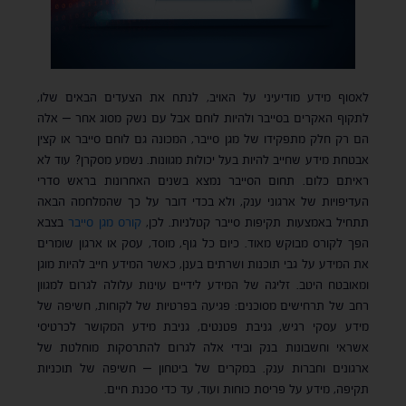
לאסוף מידע מודיעיני על האויב, לנתח את הצעדים הבאים שלו,
לתקוף האקרים בסייבר ולהיות לוחם אבל עם נשק מסוג אחר – אלה
הם רק חלק מתפקידו של מגן סייבר, המכונה גם לוחם סייבר או קצין
אבטחת מידע שחייב להיות בעל יכולות מגוונות. נשמע מסקרן? עוד לא
ראיתם כלום. תחום הסייבר נמצא בשנים האחרונות בראש סדרי
העדיפויות של ארגוני ענק, ולא בכדי דובר על כך שהמלחמה הבאה
תתחיל באמצעות תקיפות סייבר קטלניות. לכן,
קורס מגן סייבר
בצבא
הפך לקורס מבוקש מאוד. כיום כל גוף, מוסד, עסק או ארגון שומרים
את המידע על גבי תוכנות ושרתים בענן, כאשר המידע חייב להיות מוגן
ומאובטח היטב. זליגה של המידע לידיים עוינות עלולה לגרום למגוון
רחב של תרחישים מסוכנים: פגיעה בפרטיות של לקוחות, חשיפה של
מידע עסקי רגיש, גניבת פטנטים, גניבת מידע המקושר לכרטיסי
אשראי וחשבונות בנק ובידי אלה לגרום להתרסקות מוחלטת של
ארגונים וחברות ענק. במקרים של ביטחון – חשיפה של תוכניות
תקיפה, מידע על פריסת כוחות ועוד, עד כדי סכנת חיים.