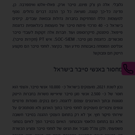
גלובלי. אלה הן צ'ק פוינט, סייבר ארק, פאלו-אלטו ואימפרבה. כן,
מדינה כל-כך קטנה, מוציאה כל כך הרבה דברים גדולים. נוסף
למעצמות הללו המחזיקות בחברות גדולות ובמאות עובדים, קיימים
בישראל כ- 40 מרכזי פיתוח סייבר של מעצמות בינלאומיות כדוגמת
פייפאל, סימנטק, מייקרוסופט ועוד. חברות אלה זקוקות לעובדי סייבר
מוכשרים, כדוגמת מגן סייבר, SOC-SIEM, איש PT (חקירות סייבר),
אנליסט המומחה באבטחת מידע ועוד. בקיצור, לוחמי סייבר הם מקצוע
הייטק חם ומבוקש!
מחסור באנשי סייבר בישראל
נכון לשנת 2021, מועסקים בישראל כ- 10,000 אנשי סייבר, והצפי הוא
חוסר של כ- 2,500 אנשי מגן סייבר שיאיישו משרות בחברות הייטק
מגוונות ובתוך הארגונים עצמם. לדוגמה, כיום בנקים, מוסדות פרטיים
וגופים ציבוריים מעסיקים לוחמי סייבר בתוך הארגון ולא מסתמכים על
שירותי מיקור חוץ. אך לא רק בתחום העסקי ההגנה בסייבר חשובה
אלא גם בתחום הלאומי והבטחוני. האיום בסייבר הפך לאיום בטחוני
משמעותי, ולכן צה"ל מגביר את הגיוס של לוחמי סייבר ומציע הכשרת