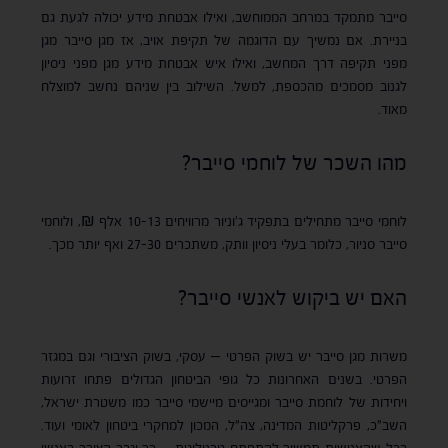
סייבר מתמקד במרחב הממוחשב, ואילו אבטחת מידע יכולה לגעת גם
בניירת. אם נמשיך עם הדוגמה של תקיפת אויב, אז מגן סייבר מגן
מפני תקיפה דרך המחשב, ואילו איש אבטחת מידע מגן מפני ניסיון
לגנוב מסמכים מהכספת, למשל. השילוב בין שניהם נחשב למוצלח
מאוד.
מהו השכר של לוחמי סייבר?
לוחמי סייבר מתחילים בתפקיד ג'וניור מרוויחים 10-13 אלף ₪, ולוחמי
סייבר סניור, כלומר בעלי ניסיון וותק, משתכרים 27-30 ואף יותר מכך.
האם יש ביקוש לאנשי סייבר?
משרות מגן סייבר יש בשוק הפרטי – עסקי, בשוק הציבורי וגם במגזר
הפרטי. בשנים האחרונות כל גופי הביטחון הגדולים פתחו זרועות
ויחידות של לוחמת סייבר ומגייסים מיישמי סייבר כמו משטרת ישראל,
השב"כ, פרקליטות המדינה, צה"ל, המכון למחקרי ביטחון לאומי ועוד.