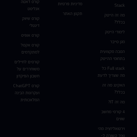
קורס דאטה
מדיניות פרטיות
Stack
אנליסט
תקנון האתר
מה זה הייטק
קורס שיווק
בכלל?
דיגטלי
לימודי הייטק
קורס אופיס
מגן סייבר
קורס אקסל
הסבה מקצועית
למתקדמים
בתחומי ההייטק
קורסים לחיילים
Full stack כל
משוחררים על
מה שצריך לדעת
חשבון הפיקדון
האקינג מה זה
קורס ChatGPT
בכלל?
ועקרונות הבינה
המלאכותית
מה זה IT?
4 קורסי מחשב
שווים
וירטואליזציה מהי
ואיך קשורה ל-