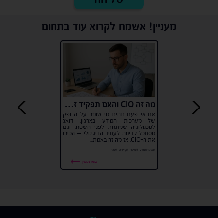
מעניין! אשמח לקרוא עוד בתחום
מה זה CIO והאם תפקיד זה מתאים לי?
אם אי פעם תהית מי שומר על הדופק
של מערכות המידע בארגון, דואג
לטכנולוגיה שמתחת לפני השטח, וגם
מסתכל קדימה לעתיד הדיגיטלי – הכירו
את ה-CIO. אז מה זה באמת...
#אבטחתמידע
#סייבר
#קריירה
#שכר
בואו נמשיך