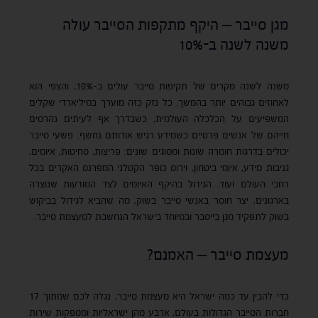
מגן סייבר – היקף מתקפות הסייבר עולה
משנה לשנה ב-10%
משנה לשנה מקרים של תקיפות סייבר עולים ב-10%, והצפי הוא
לאחוזים גבוהים יותר בהמשך. כל נזק כזה מוערך במיליארדי שקלים
המשפיעים על הכלכלה העולמית, כשבדרך אף לעיתים נהרסים
חייהם של אנשים פרטיים כשמידע רגיש אודותם נחשף. פשעי סייבר
יכולים בדרגות חומרה שונות ומסוגים שונים: פריצות, סחיטות, איומים,
גניבות מידע, איומי ביטחון, וירוס כופר הקטלני המפרנס האקרים בכל
רחבי העולם ועוד. הגידול בהיקף האיומים לצד המודעות שנוצרה
בארגונים, יצר חוסר באנשי סייבר בשוק, מה שהביא לגידול בביקוש
בשוק לתפקיד מגן בייסבר ובמיוחד בישראל הנחשבת למעצמת סייבר.
מעצמת סייבר – האמנם?
כדי להבין עד כמה ישראל היא מעצמת סייבר, נגלה לכם שמתוך 17
חברות הסייבר הגדולות בעולם, ארבע מהן ישראליות ומספקות שירות