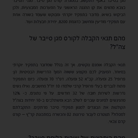
מגן בסייבר באגף התקשוב במסגרת קורס מגן סייבר. מגני הסייבר
בצבא מהווים את קו ההגנה הראשוני על המערכות המבצעיות, ולכן
הביקוש בשיאו. מדובר בתפקיד יוקרתי ומבוקש שעומד בשורה אחת
עם תפקידי מודיעין ומחשוב כדוגמת 8200, יחידת חבצלות ועוד.
מהם תנאי הקבלה לקורס מגן סייבר של
צה"ל?
תנאי הקבלה אומנם נוקשים, אך זה בגלל שמדובר בתפקיד יוקרתי
במיוחד, המעניק לכם מקצוע ששווה המון! הדרישות הבסיסיות הן:
פרופיל 25 ומעלה, קב"א 52 ומעלה, דפ"ר 70 ומעלה. כיום התפקיד
פתוח לגברים בעלי פרופיל קרבי שלמדו 10 יח"ל מחשבים, ואילו נשים
נדרשות לשירות חובה של 32 חודשים. על פי נתונים, כ- 12%
מהניגשים למיונים עוברים לשלב הבא ומשתלבים ב-10 יחידות בצה"ל
הקולטות את הבוגרים למגוון תפקידי סייבר מרתקים. התקבלתם
למסלול? תצטרכו לעבור טירונות 02 והכשרה במתכונת קד"ץ – קורס
קדם צבאי.
מהם היתרונות של שירות כלוחם סייבר?