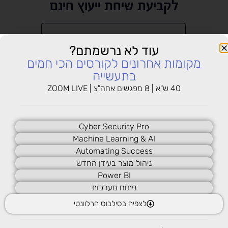
לקביעת שיחת ייעוץ חינם
עוד לא נרשמתם?
מקומות אחרונים לקורסים הכי חמים
בתעשייה
40 ש"א | 8 מפגשים אחה"צ | ZOOM LIVE
אני מסכים שפרטיי יישמרו ו/או יעשה בהם שימוש
Cyber Security Pro
בהתאם למדיניות הפרטיות של החברה.
Machine Learning & AI
Automating Success
אני מסכים שפרטיי יישמרו ו/או יעשה בהם שימוש
ניהול מוצר בעידן החדש
בהתאם למדיניות הפרטיות של החברה.
Power BI
ניתוח מערכות
לצפיה בסילבוס הרלוונטי
מעניין! אשמח לקרוא עוד בתחום