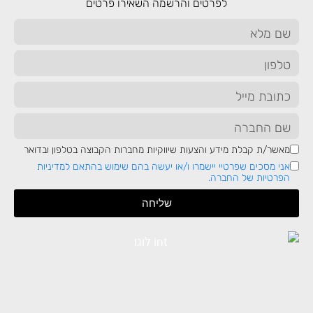
לפרטים והרשמה השאירו פרטים
איך להפוך לדאטה אנליסט | בן גלילי – VP Product & Data
בעולם שבו נתונים הם משאב אסטרטגי
לכל ארגון, תפקיד הדאטה אנליסט הופך
לקריטי יותר ויותר. מדובר במקצוע
שמשלב יכולות טכניות עם הבנה עסקית
מאשר/ת קבלת מידע והצעות שיווקיות מחברות הקבוצה בטלפון ובדואר
עמוקה, והופך את הנתונים היבשים
לתובנות שמניעות...
אני מסכים שפרטיי יישמרו ו/או יעשה בהם שימוש בהתאם למדיניות
הפרטיות של החברה.
#אבטחתמידע
#סייבר
בואו נמשיך
שליחה