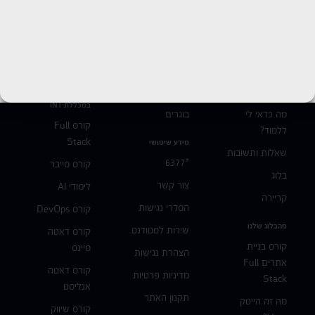
כל הזכויות שמורות למכללת
INT
איי טי המוסד לטכנולוגיה וחדשנות בע"מ ח.פ
515326767
ללמוד ב-INT
תשמעו סיפור
קורסי הייטק
במכללת INT
מה כדאי לי
בוגרים
קורס Full
ללמוד?
Stack
מידע שימושי
שאלות ותשובות
*6377
קורס סייבר
בלוג
צור קשר
לימודי AI
קריירה
הסדרי נגישות
קורס DevOps
מהבלוג שלנו
שירות לסטודנט
קורס דאטה
קורס בניית
סיינס
הצהרת נגישות
אתרים Full
קורס דאטה
מדיניות פרטיות
Stack
אנליסט
תקנון האתר
מה זה הייטק
קורס שיווק