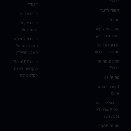
בכלל?
דיגטלי
לימודי הייטק
קורס אופיס
מגן סייבר
קורס אקסל
הסבה מקצועית
למתקדמים
בתחומי ההייטק
קורסים לחיילים
Full stack כל
משוחררים על
מה שצריך לדעת
חשבון הפיקדון
האקינג מה זה
קורס ChatGPT
בכלל?
ועקרונות הבינה
המלאכותית
מה זה IT?
4 קורסי מחשב
שווים
וירטואליזציה מהי
ואיך קשורה ל-
DevOps?
מה זה SAP?