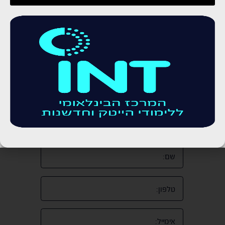
מה זה דיפ פייק?
בעידן בו הטכנולוגיה משנה את כללי המשחק כמעט בכל
תחום החל ממדיה ועד פוליטיקה מושג חדש תפס את מרכז
הבמה. מדובר בטכנולוגיה חדשנית ומתקדמת שמאפשרת
"לזייף את...
לכתבה המלאה
»
55
…
4
3
2
1
«
לקביעת שיחת ייעוץ חינם