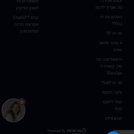
Full stack כל
משוחררים על
מה שצריך לדעת
חשבון הפיקדון
האקינג מה זה
קורס ChatGPT
בכלל?
ועקרונות הבינה
המלאכותית
מה זה IT?
4 קורסי מחשב
שווים
וירטואליזציה מהי
ואיך קשורה ל-
DevOps?
מה זה SAP?
סייבר התקפי
קאלי לינוקס
מהו?
מבחן פילת
Powered By