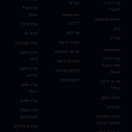
מה כדאי לי
בוגרים
קורס Full
ללמוד?
Stack
מידע שימושי
שאלות ותשובות
*6377
קורס סייבר
בלוג
צור קשר
לימודי AI
קריירה
הסדרי נגישות
קורס DevOps
מהבלוג שלנו
שירות לסטודנט
קורס דאטה
קורס בניית
סיינס
הצהרת נגישות
אתרים Full
קורס דאטה
מדיניות פרטיות
Stack
אנליסט
תקנון האתר
מה זה הייטק
קורס שיווק
בכלל?
דיגטלי
לימודי הייטק
קורס אופיס
מגן סייבר
קורס אקסל
הסבה מקצועית
למתקדמים
בתחומי ההייטק
קורסים לחיילים