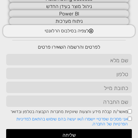
ניהול מוצר בעידן החדש
Power BI
ניתוח מערכות
לצפיה בסילבוס הרלוונטי
מה זה Generative AI – הבינה המלאכותית של הדור הבא
לפרטים והרשמה השאירו פרטים
בינה מלאכותית גנרטיבית ( Generative AI או בקיצור
GenAI ) היא אחת מהפריצות הגדולות ביותר של העשור
האחרון בתחום הטכנולוגיה. בשונה ממודלים מסורתיים של
בינה מלאכ...
לכתבה המלאה
מאשר/ת קבלת מידע והצעות שיווקיות מחברות הקבוצה בטלפון ובדואר
אני מסכים שפרטיי יישמרו ו/או יעשה בהם שימוש בהתאם למדיניות
הפרטיות של החברה.
שליחה