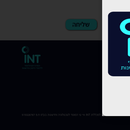
כל הזכויות שמורות למכללת
INT
איי טי המוסד לטכנולוגיה וחדשנות בע"מ ח.פ 515326767