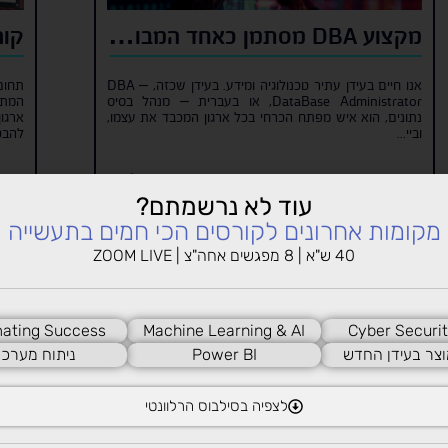
מקצוע DBA מסתמן כאחד המבוקשים בשנה החולפת
קור
אנו חיים בעידן עתיר טכנולוגיה ומידע. בעידן שכזה, DBA –
תחום
DataBase Administrator, או בעברית – מנהל בסיס
המתק
נתונים, הוא איש מפתח הכרחי בכל ארגון המכבד את עצמו,
ארגון
וביי...
להבטי
לכתבה המלאה
עוד לא נרשמתם?
מקומות אחרונים לקורסים הכי חמים בתעשייה
40 ש"א | 8 מפגשים אחה"צ | ZOOM LIVE
ating Success
Machine Learning & AI
Cyber Securit
וצר בעידן החדש
Power BI
ניתוח מערכו
לצפיה בסילבוס הרלוונטי