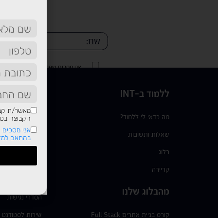
שיווק דיגטלי
אני מסכים שפרטיי יישמרו ו/או יעש
של החברה.
אני מסכים שפרטיי יישמרו ו/או יעש
ללמוד ב-INT
תשמעו סיפו
של החברה.
מאשר/ת קבל
מה כדאי לי ללמוד?
בוגרים
הקבוצה בטלפ
אני מסכים ש
שאלות ותשובות
מידע שימוש
בהתאם למדי
בלוג
*6377
קריירה
צור קשר
מהבלוג שלנו
הסדרי נגישות
קורס בניית אתרים Full Stack
שירות לסטודנט