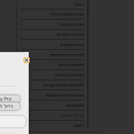
דאטה
האקינג ואבטחת מידע
הכוונה מקצועית
וובינרים מקצועיים
טיפים מקצועיים
לימודי בינה מלאכותית
מקצועות הפיתוח
נקודות-זכות-לתואר
סאפ והטמעת מערכות ERP
עיצוב גרפי וחווית משתמש
y Pro
פודקאסטים
ניהול מ
קריירה בהייטק
רשתות