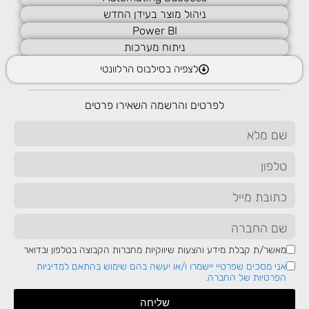
ניהול מוצר בעידן החדש
Power BI
ניתוח מערכות
לצפיה בסילבוס הרלוונטי
מקצוע DBA מסתמן כאחד המבוקשים בשנה החולפת
לפרטים והרשמה השאירו פרטים
אנו חיים בעידן עתיר טכנולוגיה ומידע. בעידן שכזה, DBA –
DataBase Administrator, או בעברית – מנהל בסיס
נתונים, הוא איש מפתח הכרחי בכל ארגון המכבד את עצמו,
וביי...
לכתבה המלאה
מאשר/ת קבלת מידע והצעות שיווקיות מחברות הקבוצה בטלפון ובדואר
אני מסכים שפרטיי יישמרו ו/או יעשה בהם שימוש בהתאם למדיניות
הפרטיות של החברה.
שליחה