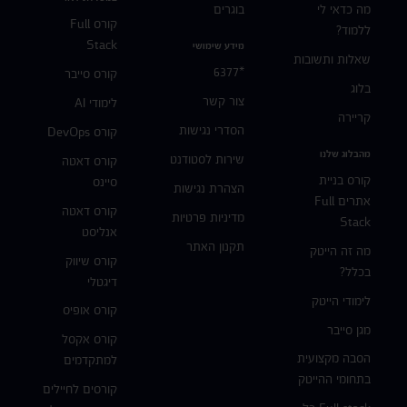
מה כדאי לי
בוגרים
קורס Full
ללמוד?
Stack
מידע שימושי
שאלות ותשובות
*6377
קורס סייבר
בלוג
צור קשר
לימודי AI
קריירה
הסדרי נגישות
קורס DevOps
מהבלוג שלנו
שירות לסטודנט
קורס דאטה
קורס בניית
סיינס
הצהרת נגישות
אתרים Full
קורס דאטה
מדיניות פרטיות
Stack
אנליסט
תקנון האתר
מה זה הייטק
קורס שיווק
בכלל?
דיגטלי
לימודי הייטק
קורס אופיס
מגן סייבר
קורס אקסל
הסבה מקצועית
למתקדמים
בתחומי ההייטק
קורסים לחיילים