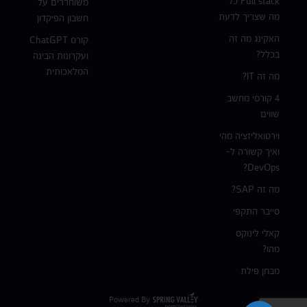
Full stack כל
משוחררים על
מה שצריך לדעת
חשבון הפיקדון
האקינג מה זה
קורס ChatGPT
בכלל?
ועקרונות הבינה
המלאכותית
מה זה IT?
4 קורסי מחשב
שווים
וירטואליזציה מהי
ואיך קשורה ל-
DevOps?
מה זה SAP?
סייבר התקפי
קאלי לינוקס
מהו?
מבחן פילת
Powered By