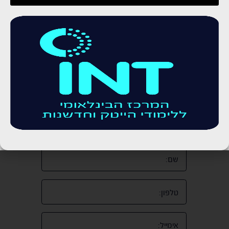
בניית מצגת
למרות עידן הטכנולוגיה המתקדם ואיתו רבבות התוכנות
שמציעות לנו חיי משרד נוחים ונגישים, פאוור פוינט עדיין
נותרה תוכנת המצגות הנפוצה והשימושית ביותר. כתוכנה,
עבר...
לכתבה המלאה
»
55
…
47
46
45
44
43
…
1
«
לקביעת שיחת ייעוץ חינם