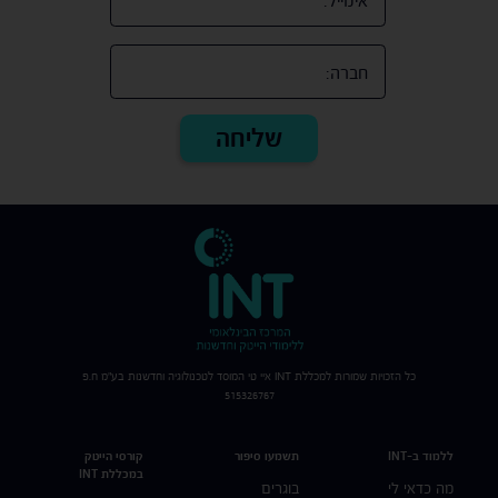
כל הזכויות שמורות למכללת
INT
איי טי המוסד לטכנולוגיה וחדשנות בע"מ ח.פ
515326767
ללמוד ב-INT
תשמעו סיפור
קורסי הייטק
במכללת INT
מה כדאי לי
בוגרים