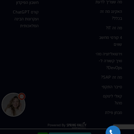
מה שצריך לדעת
חשבון הפיקדון
האקינג מה זה
קורס ChatGPT
בכלל?
ועקרונות הבינה
המלאכותית
מה זה IT?
4 קורסי מחשב
שווים
וירטואליזציה מהי
ואיך קשורה ל-
DevOps?
מה זה SAP?
סייבר התקפי
קאלי לינוקס
מהו?
מבחן פילת
Powered By