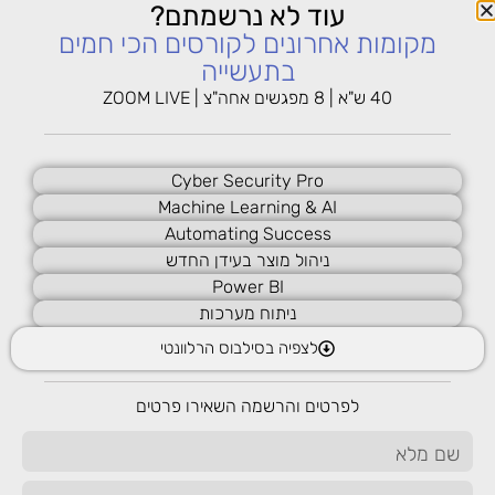
4
4
עוד לא נרשמתם?
מקומות אחרונים לקורסים הכי חמים
בתעשייה
5
40 ש"א | 8 מפגשים אחה"צ | ZOOM LIVE
5
Cyber Security Pro
6
Machine Learning & AI
6
Automating Success
ניהול מוצר בעידן החדש
Power BI
ניתוח מערכות
לצפיה בסילבוס הרלוונטי
לפרטים והרשמה השאירו פרטים
שיחה ללא עלות עם יועץ לימודים