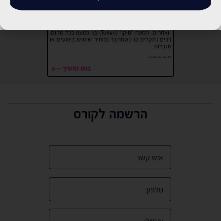
מה זה טוקן (Token) בינה מלאכותית ולמה הוא משמש?
בעולם הבינה המלאכותית, ובעיקר כשמדובר במודלים
של שפה טבעית כמו ChatGPT, Gemini, Claude
ואחרים, המונח "טוקן" (Token) צץ כמעט בכל מקום.
רבים נתקלים בו כשמדובר במחיר שימוש, ביצועים או
מגבלות...
#fullstack
#פיתוח
בואו נמשיך
הרשמה לקורס