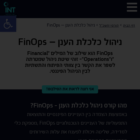
פתח 
>
>
ניהול כלכלת הענן – FinOps
דף הבית
קורסי-חשכ"ל
ניהול כלכלת הענן – FinOps
FinOps הוא שילוב של המילים "Financial
"ו"Operations"- זוהי שיטת ניהול שמטרתה
לשפר את הקשר בין צוותי הפיתוח והתשתיות
לבין הניהול הפיננסי.
אני רוצה לראות את הסילבוס!
מהו קורס ניהול כלכלת הענן - FinOps?
באמצעות הצמדה בין העניינים הפיננסיים והתוצאות
התפעוליות של העניינים הטכנולוגיים FinOps ,מספקת כלי
למדידה, שליטה ויכולת לפענח את עלות השירותים