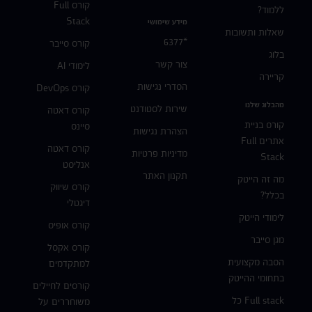
קורס Full
ללמוד?
Stack
מידע שימושי
שאלות ותשובות
*6377
קורס סייבר
בלוג
צור קשר
לימודי AI
קריירה
הסדרי נגישות
קורס DevOps
מהבלוג שלנו
שירות לסטודנט
קורס דאטה
קורס בניית
סיינס
הצהרת נגישות
אתרים Full
קורס דאטה
מדיניות פרטיות
Stack
אנליסט
תקנון האתר
מה זה הייטק
קורס שיווק
בכלל?
דיגטלי
לימודי הייטק
קורס אופיס
מגן סייבר
קורס אקסל
הסבה מקצועית
למתקדמים
בתחומי ההייטק
קורסים לחיילים
Full stack כל
משוחררים על