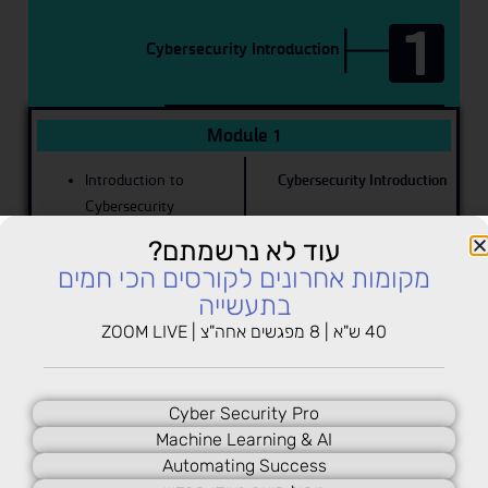
1
Cybersecurity Introduction
Module 1
Introduction to
Cybersecurity Introduction
Cybersecurity
Basic Concepts
עוד לא נרשמתם?
Cybersecurity Areas
מקומות אחרונים לקורסים הכי חמים
Cybersecurity Risks
בתעשייה
and Threat actors
40 ש"א | 8 מפגשים אחה"צ | ZOOM LIVE
Roles of an
Information Security
Manager
Cyber Security Pro
Machine Learning & AI
Automating Success