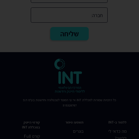
כל הזכויות שמורות למכללת
INT
איי טי המוסד לטכנולוגיה וחדשנות בע"מ ח.פ
515326767
ללמוד ב-INT
תשמעו סיפור
קורסי הייטק
במכללת INT
מה כדאי לי
בוגרים
קורס Full
ללמוד?