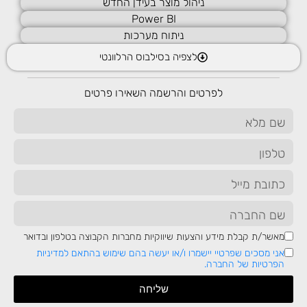
ניהול מוצר בעידן החדש
Power BI
ניתוח מערכות
2
לצפיה בסילבוס הרלוונטי
Risk Management
לפרטים והרשמה השאירו פרטים
3
Enterprise Security
מאשר/ת קבלת מידע והצעות שיווקיות מחברות הקבוצה בטלפון ובדואר
שיחה ללא עלות עם יועץ לימודים
אני מסכים שפרטיי יישמרו ו/או יעשה בהם שימוש בהתאם למדיניות
הפרטיות של החברה.
שליחה
קורסים נוספים שיעניינו אותך