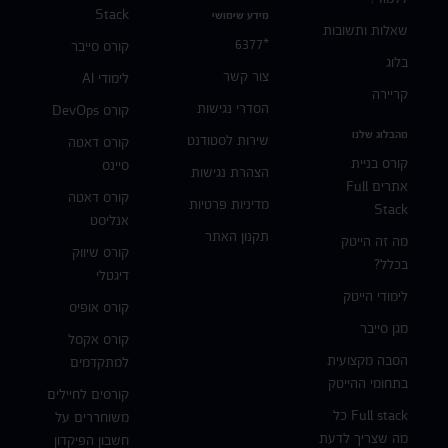
Stack
מידע שימושי
שאלות ותשובות
*6377
קורס סייבר
בלוג
צור קשר
לימודי AI
קריירה
הסדרי נגישות
קורס DevOps
מהבלוג שלנו
שירות לסטודנט
קורס דאטה
קורס בניית
סיינס
הצהרת נגישות
אתרים Full
קורס דאטה
מדיניות פרטיות
Stack
אנליסט
תקנון האתר
מה זה הייטק
קורס שיווק
בכלל?
דיגטלי
לימודי הייטק
קורס אופיס
מגן סייבר
קורס אקסל
הסבה מקצועית
למתקדמים
בתחומי ההייטק
קורסים לחיילים
Full stack כל
משוחררים על
מה שצריך לדעת
חשבון הפיקדון