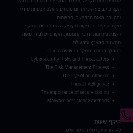
ארגונית תחת תקיפה מתמדת המצריכה התגוננות. במהלך
הקורס תבוצע היכרות עם מונחים מעולם אבטחת מידע
והסייבר, הצגת תרחישים, הקשחות
מערכות קצה, טכניקות תקיפה, הצגת מטרות התוקף
והצגת פתרונות ודרכי התגוננות. הקורס ישלב דוגמאות
מהשטח מהארץ ומהעולם.
במהלך הקורס נתמקד בנושאים הבאים:
Cybersecurity Risks and Threat actors
The Risk Management Process
The Eye of an Attacker
Threat Intelligence
The importance of secure coding
Malware persistence methods
היקף שעות
40 שעות אקדמיות, 8 מפגשים.