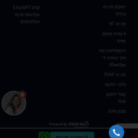
האקינג מה זה
קורס ChatGPT
בכלל?
ועקרונות הבינה
המלאכותית
מה זה IT?
4 קורסי מחשב
שווים
וירטואליזציה מהי
ואיך קשורה ל-
DevOps?
מה זה SAP?
סייבר התקפי
קאלי לינוקס
מהו?
מבחן פילת
Powered By
להשארת פרטים