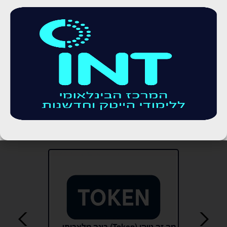
250
Python
משרות
בחודש
340
קורס שיווק דיגיטלי
משרות
בחודש
425
קורס Full Stack
משרות
בחודש
לכתבות בנושא