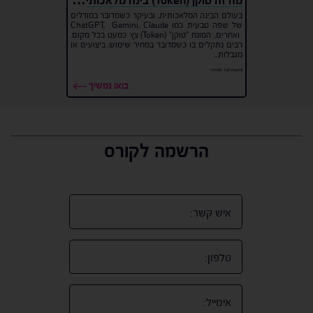
מה זה טוקן (Token) בינה מלאכותית ולמה הוא משמש?
בעולם הבינה המלאכותית, ובעיקר כשמדובר במודלים
של שפה טבעית כמו ChatGPT, Gemini, Claude
ואחרים, המונח "טוקן" (Token) צץ כמעט בכל מקום.
רבים נתקלים בו כשמדובר במחיר שימוש, ביצועים או
מגבלות...
#fullstack
#פיתוח
בואו נמשיך
הרשמה לקורס