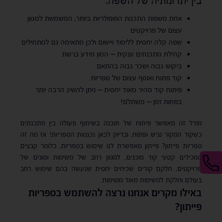
בין יתרונותיה של השפה:
אחת משפות התכנות הפופולריות ביותר, המשמשת למגוון
עצום של פרויקטים
שפה קלה יחסית ללימוד ויישום ולכן מתאימה גם למתחילים
קהילת מתכנתים ענקית – המון מידע ברשת
ביקוש גבוה ושכר גבוה בהתאם
קוד פתוח ואוסף עצום של ספריות
פיתוח קוד מהיר מאוד יחסית – ניתן להשיג הרבה יותר
בפחות זמן – משתלם!
מודל זה מאפשר פיתוח של תוכנה בשיתוף פעולה בין מתכנתים
כשקוד המקור נגיש ופתוח, ובדיוק לכאן נכנסות הספריות! אז מה זה
ספריות פייתון? פייתון מאפשרת לנו שימוש בספריות, כלומר קבצים
המכילים קטעי קוד מוכנים, למגוון רחב של משימות וסוגים של
פרויקטים, חלקם קודים שכיחים יחסית שנעשה בהם שימוש רחב
בעולם וחלקת למשימות מאוד מסוימות.
באילו מקרים אנחנו נרצה להשתמש בספריות
פייתון?