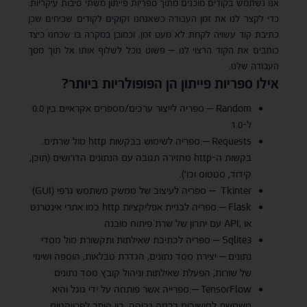
אנו נשתמש בקודים מוכנים מתוך ספריות פייתון משתי סיבות עיקריות:
כדי לקצר לנו את זמן העבודה כשאנחנו זקוקים לקודים שכיחים שכן
כתיבת קוד עשויה לקחת לא מעט זמן, וכמובן במקרה בו שכחנו כיצד
כותבים את הקוד הרצוי לנו – פשוט נוכל לשלוף אותו אל תוך מסך
העבודה שלנו.
אילו ספריות פייתון הן הפופולריות ביותר?
Random – ספריה לייצור ערכים/מספרים אקראיים בין 0.0
ל-1.0
Requests – ספריה לשימוש בבקשות http מול שרתים.
בקשות ה-http מחזירה תגובה עם הנתונים הדרושים (תוכן,
קידוד, סטטוס וכו').
Tkinter – ספריה לעיצוב של ממשק משתמש גרפי (GUI)
Flask – ספריה לבניית אפליקציות http כמו אתרי אינטרנט
או ,API עם יתרון של שרת פיתוח מובנה
Sqlite3 – ספריה לכתיבת שאילתות ותקשורת מול מסדי
נתונים – יצירת מסד נתונים, הגדרת טבלאות, הוספה ושינוי
של שורות, הפעלת שאילתות וניהול קובץ מסד נתונים
TensorFlow – ספרייה אשר פותחה על ידי גוגל והיא
משמשת לחישובים ברמה גבוהה, בין היתר לפרויקטים