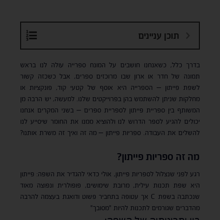
תוכן עניינים
בדרך כלל, כשאנחנו חושבים על המונח ספרייה עולה לנו בראש
תמונה של חדר או ארון שבו מרוכזים ספרים, אבל כשכזה קשור
לשפת פייתון – הספרייה היא אוסף של קטעי קוד, פונקציות או
מחלקות שניתן להשתמש בהן בפרוייקטים שלנו. למעשה, יש הרבה מן
המשותף בין ספריית פייתון לספריית ספרים – בשני המקרים אנחנו
יכולים להגיע לספר הדרוש לנו ולהוציא ממנו את החומר שיסייע לנו
להשלים את העבודה. ספריות פייתון – מה זה ואיך זה משרת אותנו?
מה זה ספריות פייתון?
רגע לפני שנצלול לספריות פייתון, אולי כדאי להגדיר את השפה: פייתון
היא שפת תכנות עילית, מרובת שימושים, פופולרית ונפוצה מאוד
שנכתבה בשפת C אך עטופה בתחביר פשוט ודואגת בעצמה להרבה
מהדברים שגורמים לתכנות להיות "מסובך"