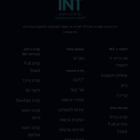
כל הזכויות שמורות למכללת
INT
איי טי המוסד לטכנולוגיה וחדשנות בע"מ ח.פ
515326767
ללמוד ב-INT
תשמעו סיפור
קורסי הייטק
במכללת INT
מה כדאי לי
בוגרים
קורס Full
ללמוד?
Stack
מידע שימושי
שאלות ותשובות
*6377
קורס סייבר
בלוג
צור קשר
לימודי AI
קריירה
הסדרי נגישות
קורס DevOps
מהבלוג שלנו
שירות לסטודנט
קורס דאטה
קורס בניית
סיינס
הצהרת נגישות
אתרים Full
קורס דאטה
מדיניות פרטיות
Stack
אנליסט
תקנון האתר