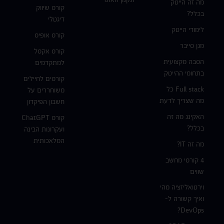
מה זה הייטק
קורס שיווק
בכלל?
דיגטלי
לימודי הייטק
קורס אופיס
מגן סייבר
קורס אקסל
הסבה מקצועית
למתקדמים
בתחומי ההייטק
קורסים לחיילים
Full stack כל
משוחררים על
מה שצריך לדעת
חשבון הפיקדון
האקינג מה זה
קורס ChatGPT
בכלל?
ועקרונות הבינה
המלאכותית
מה זה IT?
4 קורסי מחשב
שווים
וירטואליזציה מהי
ואיך קשורה ל-
DevOps?