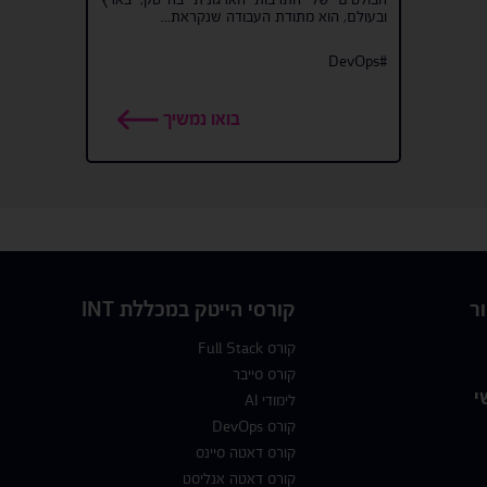
ובעולם, הוא מתודת העבודה שנקראת...
#DevOps
בואו נמשיך
ר
קורסי הייטק במכללת INT
קורס Full Stack
קורס סייבר
י
לימודי AI
קורס DevOps
קורס דאטה סיינס
קורס דאטה אנליסט