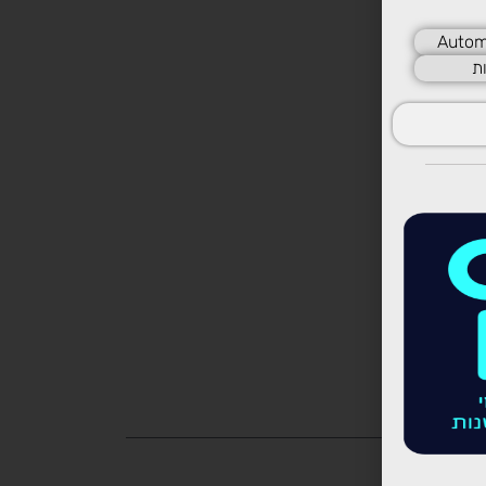
Autom
ת