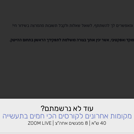
מוקד ואפקטיבי, אשר יכין אותך בצורה מושלמת לתפקידך הראשון בתחום ההייטק.
עוד לא נרשמתם?
מקומות אחרונים לקורסים הכי חמים בתעשייה
כמו כתיבת קורות חיים, פרופיל LinkedIn הכנה למבחני ההסמכה, ראיונות עבודה ועוד.
40 ש"א | 8 מפגשים אחה"צ | ZOOM LIVE