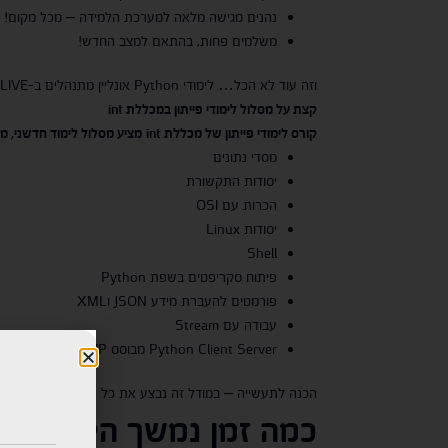
נהנים מגישה מלאה למערכת הלמידה – מכל מקום!
משלמים פחות, בהתאם למצב החדש!
וזה עוד לא הכל… לימודי Python אונליין מתנהלים ב-LIVE ומאפשרים לך להשתתף, לשאול שאלות ולקבל תשובות מהמרצה בשידור חי!
קצת על מסלול לימודי פייתון במכללת
int
קורס לימודי פייתון של מכללת
int
מציע מסלול לימוד חדשני, מ
מסדי נתונים
יסודות התקשורת
הכרות עם OSI
יסודות Linux
Shell
פיתוח סקריפטים בשפת Python
פורמטים להעברת מידע JSON וXML
עבודה עם Stream
Python Client Server מבוסס TCP IP
הכנה לתעשייה – במודל זה נבצע את כל ההכנות לקראת התפקיד הראשון בעולם ההייטק 
כמה זמן נמשך הקורס?