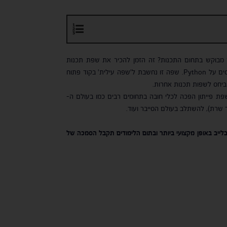
ר מבוקש בתחום התכנות? זה הזמן להכיר את שפת תכנות
Python, שחברות ענק משתמשות בה, ואפילו גוגל העולמית שמרבית ממוצריה מבוססים על Python. שפה זו נחשבת ל'שפה עילית' בקוד פתוח
 ביחס לשפות תכנות אחרות.
ששפת פייתון הפכה לכלי חובה בתחומים רבים כמו בעולם ה-
לייב באופן מקצועי ביותר ובתום הלימודים תקבל הסמכה של