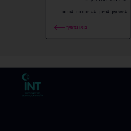
#python
#פייתון
#שפתתכנות
#תכנות
בואו נמשיך