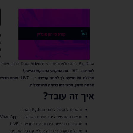
ח
ו
ק
Big Data, בינה מלאכותית, וה- Data Science. כמובן שתוכל גם לעסוק בתחומים מרתקים בזירת ההייטק כמו בפיתוח web ואפליקציות (בעיקר צד שרת), להשתלב בעולם הסייבר ועוד.
לומדים ב-
LIVE
את המקצוע המבוקש בהייטק!
מכללת
int
מציעה לך לפתח קריירה ב –
LIVE
! אותם מרצים
מפתח פייתון, ממש כמו בכיתה פרונטאלית.
איך זה עובד?
נרשמים למסלול לימודי Python באתר.
מרצים מהתעשייה יהיו זמינים בשבילך ב- WhatsApp מרגע הרישום.
ממשיכים בפגישת היכרות עם המרצה ב-LIVE.
מקבלים מערכת למידה אונליין עם כל התכנים.