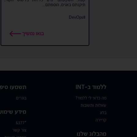
תיקנתם באגים, הוספתם...
#DevOps
בואו נמשיך
ללמוד ב-INT
תשמעו סיפו
מה כדאי לי ללמוד?
בוגרים
שאלות ותשובות
מידע שימוש
בלוג
קריירה
*6377
צור קשר
מהבלוג שלנו