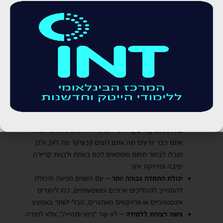
ניתן ללמד בקורסים ניסיון חיים עשיר, חשיבה בוגרת ויכולת להתמודד
עם אתגרים בצורה שקולה ומחושבת.
היתרונות בהסבת מקצוע בגיל 40
למרות החששות שמלווים את המחשבה על שינוי קריירה בגיל מבוגר
יותר, דווקא לגיל 40 ומעלה יש יתרונות ברורים בהסבת מקצוע, במיוחד
לעולמות ההייטק:
ניסיון חיים ובגרות מקצועית
– בגיל הזה אתם מביאים
איתכם יכולות מוכחות של ניהול זמן, עבודה תחת לחץ,
פתרון בעיות ותקשורת בין-אישית – תכונות שמוערכות מאוד
בעולם ההייטק.
בהירות ומיקוד בקריירה
– בניגוד לגילאים צעירים יותר,
אתם כבר יודעים מה אתם רוצים (ובעיקר מה לא), ולכן
תוכלו לבחור תחום שמתאים לכם באמת ולבנות קריירה
יציבה ומדויקת יותר.
יכולת התמדה גבוהה יותר
– עם השנים מגיעה היכולת
להתחייב לתהליכים ארוכים ומשמעותיים, כמו לימודים
אינטנסיביים או פרויקטים מאתגרים, מבלי לוותר באמצע.
גישה רצינית ללמידה
– לא עוד "ניסוי ותהייה", אלא למידה