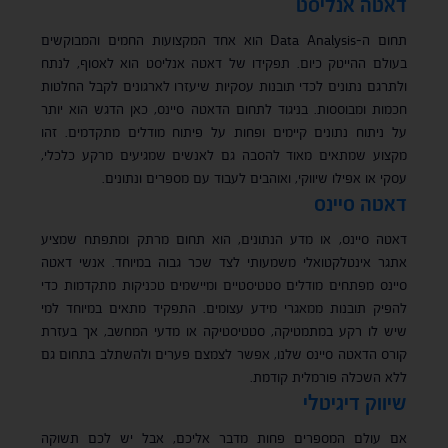
דאטה אנליסט
תחום ה-Data Analysis הוא אחד המקצועות החמים והמבוקשים
בעולם ההייטק כיום. תפקידו של דאטה אנליסט הוא לאסוף, לנתח
ולתרגם נתונים לכדי תובנות עסקיות שיעזרו לארגונים לקבל החלטות
חכמות ומבוססות. בניגוד לתחום הדאטה סיינס, כאן הדגש הוא יותר
על ניתוח נתונים קיימים ופחות על פיתוח מודלים מתקדמים. זהו
מקצוע שמתאים מאוד להסבה גם לאנשים שמגיעים מרקע כלכלי,
עסקי או אפילו שיווקי, ואוהבים לעבוד עם מספרים ונתונים.
דאטה סיינס
דאטה סיינס, או מדע הנתונים, הוא תחום מרתק ומתפתח שמציע
אתגר אינטלקטואלי משמעותי לצד שכר גבוה במיוחד. אנשי דאטה
סיינס מפתחים מודלים סטטיסטיים ומיישמים טכניקות מתקדמות כדי
להפיק תובנות ממאגרי מידע עצומים. התפקיד מתאים במיוחד למי
שיש לו רקע במתמטיקה, סטטיסטיקה או מדעי המחשב, אך בעזרת
קורס הדאטה סיינס שלנו, אפשר לצמצם פערים ולהשתלב בתחום גם
ללא השכלה פורמלית קודמת.
שיווק דיגיטלי
אם עולם המספרים פחות מדבר אליכם, אבל יש לכם תשוקה