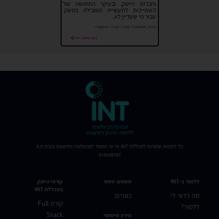
וחברות הייטק, ובעיקר התחושה של
השתייכות לתעשייה המובילה במשק.
עבור מי שעדיין לא...
#הייטק
#חיפושעבודה
#עבודה
#קריירה
#ראיוןעבודה
בואו נמשיך
כל הזכויות שמורות למכללת
INT
איי טי המוסד לטכנולוגיה וחדשנות בע"מ ח.פ
515326767
ללמוד ב-INT
תשמעו סיפור
קורסי הייטק
במכללת INT
מה כדאי לי
בוגרים
קורס Full
ללמוד?
Stack
מידע שימושי