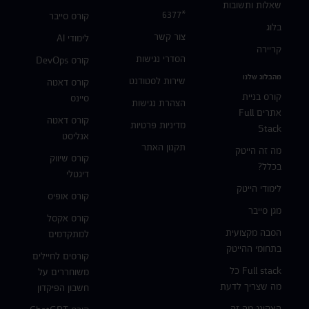
שאלות ותשובות
*6377
קורס סייבר
בלוג
צור קשר
לימודי AI
קריירה
הסדרי נגישות
קורס DevOps
מהבלוג שלנו
שירות לסטודנט
קורס דאטה
קורס בניית
סיינס
הצהרת נגישות
אתרים Full
קורס דאטה
מדיניות פרטיות
Stack
אנליסט
תקנון האתר
מה זה הייטק
קורס שיווק
בכלל?
דיגטלי
לימודי הייטק
קורס אופיס
מגן סייבר
קורס אקסל
הסבה מקצועית
למתקדמים
בתחומי ההייטק
קורסים לחיילים
Full stack כל
משוחררים על
מה שצריך לדעת
חשבון הפיקדון
האקינג מה זה