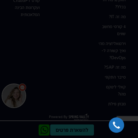
קורס ChatGPT
בכלל?
ועקרונות הבינה
המלאכותית
מה זה IT?
4 קורסי מחשב
שווים
וירטואליזציה מהי
ואיך קשורה ל-
DevOps?
מה זה SAP?
סייבר התקפי
קאלי לינוקס
מהו?
מבחן פילת
Powered By
להשארת פרטים