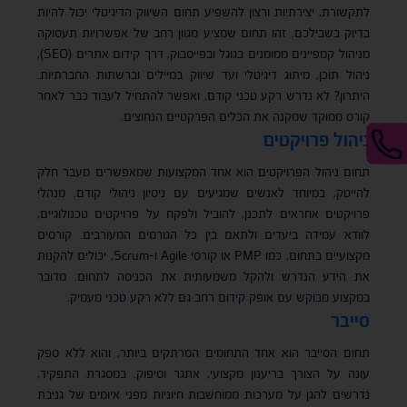
לתקשורת, יצירתיות ורצון להשפיע תחום השיווק הדיגיטלי יכול להיות
בדיוק בשבילכם. זהו תחום שמציע מגוון רחב של אפשרויות תעסוקה
מניהול קמפיינים ממומנים בגוגל ובפייסבוק, דרך קידום אתרים (SEO),
ניהול תוכן, מיתוג דיגיטלי ועד שיווק במיילים וברשתות החברתיות.
היתרון? לא נדרש רקע טכני קודם, ואפשר להתחיל לעבוד כבר לאחר
קורס ממוקד שמקנה את הכלים הפרקטיים הנחוצים.
ניהול פרויקטים
תחום ניהול הפרויקטים הוא אחד המקצועות שמאפשרים מעבר חלק
להייטק, במיוחד לאנשים שמגיעים עם ניסיון ניהולי קודם. מנהלי
פרויקטים אחראים לתכנן, להוביל ולפקח על פרויקטים טכנולוגיים,
לוודא עמידה ביעדים ולתאם בין כל הגורמים המעורבים. קורסים
מקצועיים בתחום, כמו PMP או קורסי Agile ו-Scrum, יכולים להקנות
את הידע הנדרש ולהקל משמעותית את הכניסה לתחום. מדובר
במקצוע מבוקש עם אופק קידום רחב גם ללא רקע טכני מעמיק.
סייבר
תחום הסייבר הוא אחד התחומים המרתקים ביותר, והוא ללא ספק
עונה על הצורך בריענון מקצועי, אתגר וסיפוק. במסגרת התפקיד,
נדרשים להגן על מערכות ממוחשבות חיוניות מפני איומים של גניבת