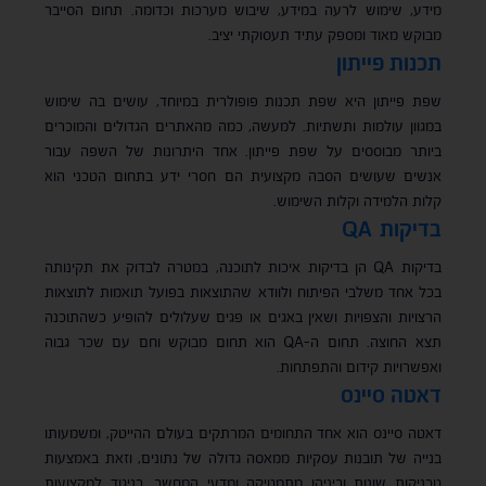
מידע, שימוש לרעה במידע, שיבוש מערכות וכדומה. תחום הסייבר
מבוקש מאוד ומספק עתיד תעסוקתי יציב.
תכנות פייתון
שפת פייתון היא שפת תכנות פופולרית במיוחד, עושים בה שימוש
במגוון עולמות ותשתיות. למעשה, כמה מהאתרים הגדולים והמוכרים
ביותר מבוססים על שפת פייתון. אחד היתרונות של השפה עבור
אנשים שעושים הסבה מקצועית הם חסרי ידע בתחום הטכני הוא
קלות הלמידה וקלות השימוש.
בדיקות QA
בדיקות QA הן בדיקות איכות לתוכנה, במטרה לבדוק את תקינותה
בכל אחד משלבי הפיתוח ולוודא שהתוצאות בפועל תואמות לתוצאות
הרצויות והצפויות ושאין באגים או פגים שעלולים להופיע כשהתוכנה
תצא החוצה. תחום ה-QA הוא תחום מבוקש וחם עם שכר גבוה
ואפשרויות קידום והתפתחות.
דאטה סיינס
דאטה סיינס הוא אחד התחומים המרתקים בעולם ההייטק, ומשמעותו
בנייה של תובנות עסקיות ממאסה גדולה של נתונים, וזאת באמצעות
טכניקות שונות וביניהן מתמטיקה ומדעי המחשב. בניגוד למקצועות